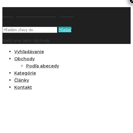
kupón a zľavy.sk
Hľadať
Našli sme tieto obchody:
Vyhľadávanie
Obchody
Podľa abecedy
Kategórie
Články
Kontakt