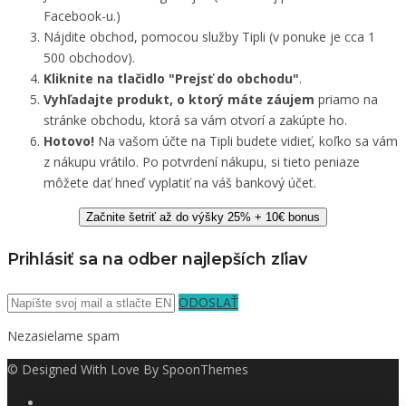
Facebook-u.)
Nájdite obchod, pomocou služby Tipli (v ponuke je cca 1
500 obchodov).
Kliknite na tlačidlo "Prejsť do obchodu"
.
Vyhľadajte produkt, o ktorý máte záujem
priamo na
stránke obchodu, ktorá sa vám otvorí a zakúpte ho.
Hotovo!
Na vašom účte na Tipli budete vidieť, koľko sa vám
z nákupu vrátilo. Po potvrdení nákupu, si tieto peniaze
môžete dať hneď vyplatiť na váš bankový účet.
Začnite šetriť až do výšky 25% + 10€ bonus
Prihlásiť sa na odber najlepších zľiav
ODOSLAŤ
Nezasielame spam
© Designed With Love By SpoonThemes