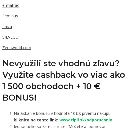
e-matrac
Feminus
Laica
SILVEGO
Zeenworld.com
Nevyužili ste vhodnú zľavu?
Využite cashback vo viac ako
1 500 obchodoch +
10 €
BONUS!
Na získanie bonusu v hodnote 10€ k prvému nákupu
kliknite na tento link:
www.tipli.sk/odporucanie
.
Jednoducho sa zaregistrujte. (Môžete aj pomocou