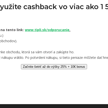
Využite cashback vo viac ako 
 na tento link:
www.tipli.sk/odporucanie
.
u.)
 obchodov).
nke obchodu, ktorá sa vám otvorí a zakúpte ho.
 nákupu vrátilo. Po potvrdení nákupu, si tieto peniaze môžete dať hne
Začnite šetriť až do výšky 25% + 10€ bonus