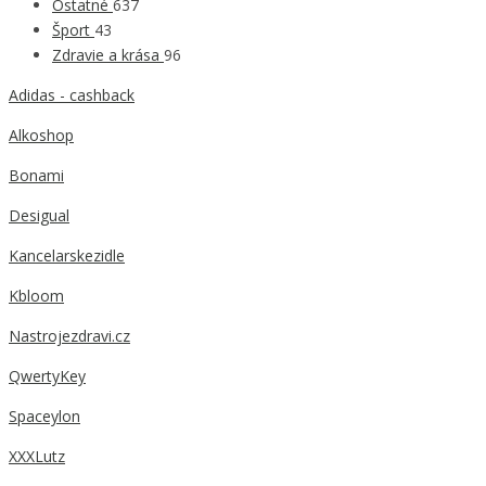
Ostatné
637
Šport
43
Zdravie a krása
96
Adidas - cashback
Alkoshop
Bonami
Desigual
Kancelarskezidle
Kbloom
Nastrojezdravi.cz
QwertyKey
Spaceylon
XXXLutz