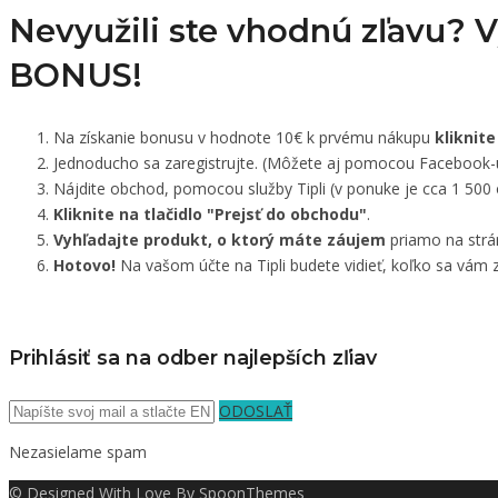
Nevyužili ste vhodnú zľavu? 
BONUS!
Na získanie bonusu v hodnote 10€ k prvému nákupu
kliknite
Jednoducho sa zaregistrujte. (Môžete aj pomocou Facebook-
Nájdite obchod, pomocou služby Tipli (v ponuke je cca 1 500
Kliknite na tlačidlo "Prejsť do obchodu"
.
Vyhľadajte produkt, o ktorý máte záujem
priamo na strá
Hotovo!
Na vašom účte na Tipli budete vidieť, koľko sa vám z
Prihlásiť sa na odber najlepších zľiav
ODOSLAŤ
Nezasielame spam
© Designed With Love By SpoonThemes