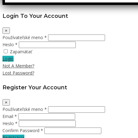
Login To Your Account
×
Používateľské meno *
Heslo *
Zapamätať
Login
Not A Member?
Lost Password?
Register Your Account
×
Používateľské meno *
Email *
Heslo *
Confirm Password *
Registrácia