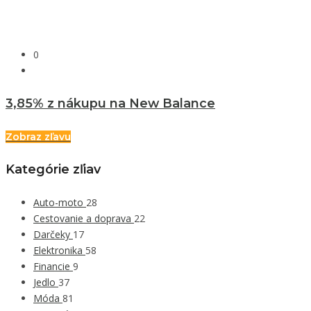
0
3,85% z nákupu na New Balance
Zobraz zľavu
Kategórie zľiav
Auto-moto
28
Cestovanie a doprava
22
Darčeky
17
Elektronika
58
Financie
9
Jedlo
37
Móda
81