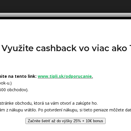
? Využite cashback vo viac ak
nite na tento link:
www.tipli.sk/odporucanie
.
ok-u.)
 500 obchodov).
tránke obchodu, ktorá sa vám otvorí a zakúpte ho.
ám z nákupu vrátilo. Po potvrdení nákupu, si tieto peniaze môžete dať
Začnite šetriť až do výšky 25% + 10€ bonus