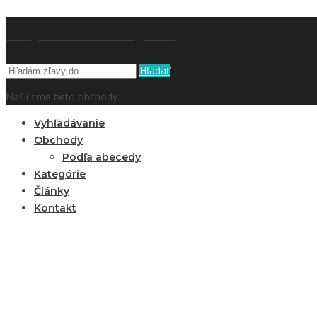
kupón a zľavy.sk
Hľadať
Našli sme tieto obchody:
Vyhľadávanie
Obchody
Podľa abecedy
Kategórie
Články
Kontakt