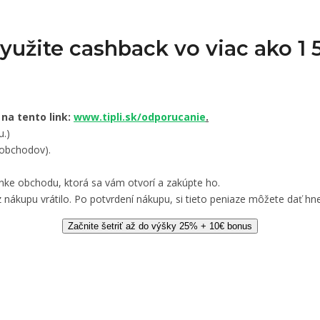
Využite cashback vo viac ako 
 na tento link:
www.tipli.sk/odporucanie
.
u.)
 obchodov).
nke obchodu, ktorá sa vám otvorí a zakúpte ho.
 nákupu vrátilo. Po potvrdení nákupu, si tieto peniaze môžete dať hne
Začnite šetriť až do výšky 25% + 10€ bonus