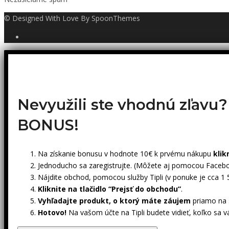
© Designed With Love By SpoonThemes
Nevyužili ste vhodnú zľavu
BONUS!
Na získanie bonusu v hodnote 10€ k prvému nákupu
klik
Jednoducho sa zaregistrujte. (Môžete aj pomocou Facebo
Nájdite obchod, pomocou služby Tipli (v ponuke je cca 1
Kliknite na tlačidlo “Prejsť do obchodu”
.
Vyhľadajte produkt, o ktorý máte záujem
priamo na s
Hotovo!
Na vašom účte na Tipli budete vidieť, koľko sa v