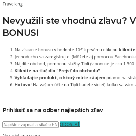
Travelking
Nevyužili ste vhodnú zľavu? 
BONUS!
Na získanie bonusu v hodnote 10€ k prvému nákupu
kliknite
Jednoducho sa zaregistrujte. (Môžete aj pomocou Facebook-
Nájdite obchod, pomocou služby Tipli (v ponuke je cca 1 500
Kliknite na tlačidlo "Prejsť do obchodu"
.
Vyhľadajte produkt, o ktorý máte záujem
priamo na strá
Hotovo!
Na vašom účte na Tipli budete vidieť, koľko sa vám z
Prihlásiť sa na odber najlepších zľiav
ODOSLAŤ
Nezasielame spam