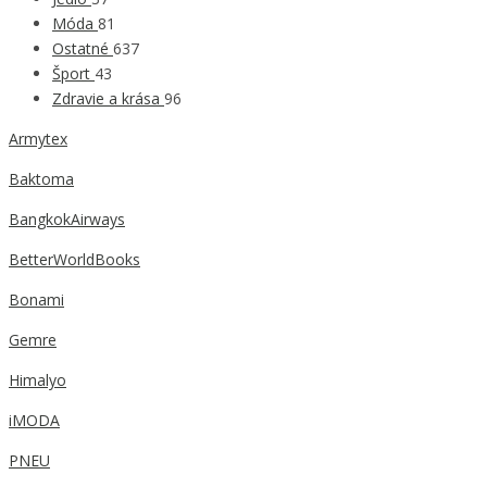
Móda
81
Ostatné
637
Šport
43
Zdravie a krása
96
Armytex
Baktoma
BangkokAirways
BetterWorldBooks
Bonami
Gemre
Himalyo
iMODA
PNEU