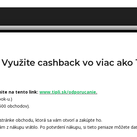
? Využite cashback vo viac ak
nite na tento link:
www.tipli.sk/odporucanie
.
ok-u.)
 500 obchodov).
tránke obchodu, ktorá sa vám otvorí a zakúpte ho.
ám z nákupu vrátilo. Po potvrdení nákupu, si tieto peniaze môžete dať