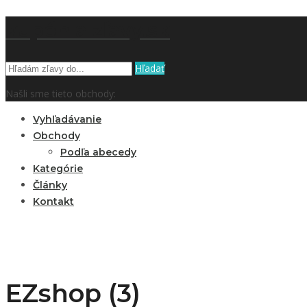
kupón a zľavy.sk
Hľadať
Našli sme tieto obchody:
Vyhľadávanie
Obchody
Podľa abecedy
Kategórie
Články
Kontakt
EZshop (3)