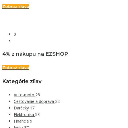
Zobraz zľavu
0
4% z nákupu na EZSHOP
Zobraz zľavu
Kategórie zľiav
Auto-moto
28
Cestovanie a doprava
22
Darčeky
17
Elektronika
58
Financie
9
Jedlo
37