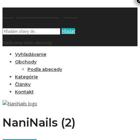
kupón a zľavy.sk
Hľadať
Našli sme tieto obchody:
Vyhľadávanie
Obchody
Podľa abecedy
Kategórie
Články
Kontakt
NaniNails (2)