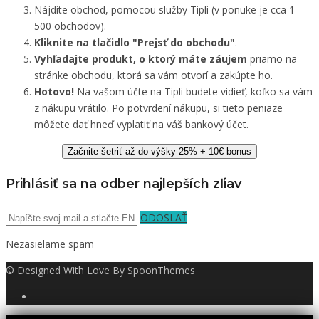
Nájdite obchod, pomocou služby Tipli (v ponuke je cca 1
500 obchodov).
Kliknite na tlačidlo "Prejsť do obchodu"
.
Vyhľadajte produkt, o ktorý máte záujem
priamo na
stránke obchodu, ktorá sa vám otvorí a zakúpte ho.
Hotovo!
Na vašom účte na Tipli budete vidieť, koľko sa vám
z nákupu vrátilo. Po potvrdení nákupu, si tieto peniaze
môžete dať hneď vyplatiť na váš bankový účet.
Začnite šetriť až do výšky 25% + 10€ bonus
Prihlásiť sa na odber najlepších zľiav
ODOSLAŤ
Nezasielame spam
© Designed With Love By SpoonThemes