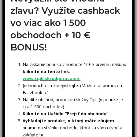
zľavu? Využite cashback
vo viac ako 1 500
obchodoch +
10 €
BONUS!
Na získanie bonusu v hodnote 10€ k prvému nákupu
kliknite na tento link:
www.tipli.sk/odporucanie
.
Jednoducho sa zaregistrujte. (Môžete aj pomocou
Facebook-u.)
Nájdite obchod, pomocou služby Tipli (v ponuke je
cca 1 500 obchodov).
Kliknite na tlačidlo “Prejsť do obchodu”
.
Vyhľadajte produkt, o ktorý máte záujem
priamo na stránke obchodu, ktorá sa vám otvorí a
zakúpte ho.