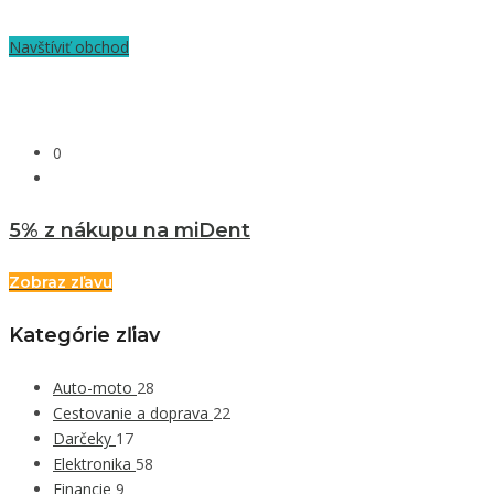
Navštíviť obchod
0
5% z nákupu na miDent
Zobraz zľavu
Kategórie zľiav
Auto-moto
28
Cestovanie a doprava
22
Darčeky
17
Elektronika
58
Financie
9