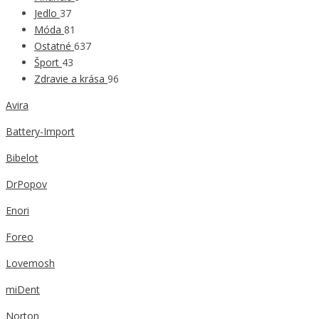
Jedlo
37
Móda
81
Ostatné
637
Šport
43
Zdravie a krása
96
Avira
Battery-Import
Bibelot
DrPopov
Enori
Foreo
Lovemosh
miDent
Norton