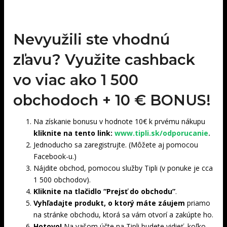
Nevyužili ste vhodnú
zľavu? Využite cashback
vo viac ako 1 500
obchodoch +
10 € BONUS!
Na získanie bonusu v hodnote 10€ k prvému nákupu
kliknite na tento link:
www.tipli.sk/odporucanie
.
Jednoducho sa zaregistrujte. (Môžete aj pomocou
Facebook-u.)
Nájdite obchod, pomocou služby Tipli (v ponuke je cca
1 500 obchodov).
Kliknite na tlačidlo “Prejsť do obchodu”
.
Vyhľadajte produkt, o ktorý máte záujem
priamo
na stránke obchodu, ktorá sa vám otvorí a zakúpte ho.
Hotovo!
Na vašom účte na Tipli budete vidieť, koľko