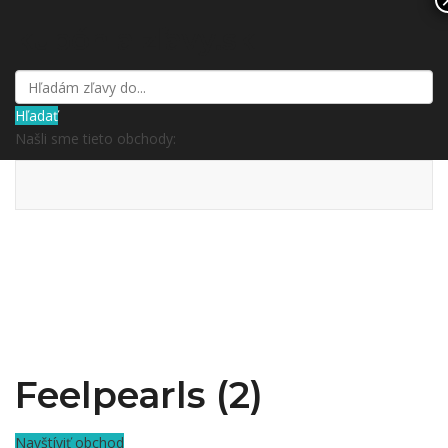
kupón a zľavy.sk
Hľadať
Našli sme tieto obchody:
Feelpearls (2)
Navštíviť obchod