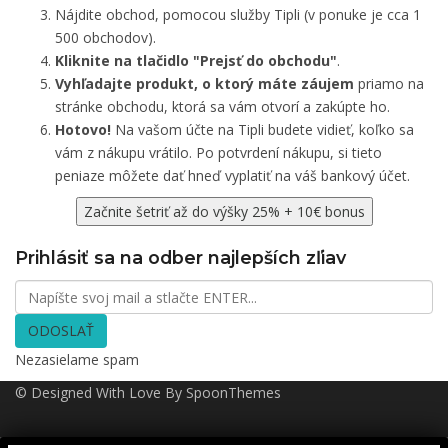
Nájdite obchod, pomocou služby Tipli (v ponuke je cca 1
500 obchodov).
Kliknite na tlačidlo "Prejsť do obchodu"
.
Vyhľadajte produkt, o ktorý máte záujem
priamo na
stránke obchodu, ktorá sa vám otvorí a zakúpte ho.
Hotovo!
Na vašom účte na Tipli budete vidieť, koľko sa
vám z nákupu vrátilo. Po potvrdení nákupu, si tieto
peniaze môžete dať hneď vyplatiť na váš bankový účet.
Začnite šetriť až do výšky 25% + 10€ bonus
Prihlásiť sa na odber najlepších zľiav
ODOSLAŤ
Nezasielame spam
© Designed With Love By SpoonThemes