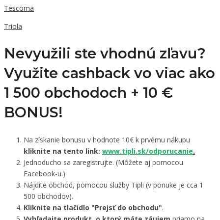
Tescoma
Triola
Nevyužili ste vhodnú zľavu?
Využite cashback vo viac ako
1 500 obchodoch +
10 €
BONUS!
Na získanie bonusu v hodnote 10€ k prvému nákupu
kliknite na tento link:
www.tipli.sk/odporucanie
.
Jednoducho sa zaregistrujte. (Môžete aj pomocou
Facebook-u.)
Nájdite obchod, pomocou služby Tipli (v ponuke je cca 1
500 obchodov).
Kliknite na tlačidlo "Prejsť do obchodu"
.
Vyhľadajte produkt, o ktorý máte záujem
priamo na