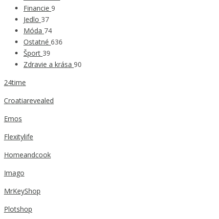
Financie
9
Jedlo
37
Móda
74
Ostatné
636
Šport
39
Zdravie a krása
90
24time
Croatiarevealed
Emos
Flexitylife
Homeandcook
Imago
MrKeyShop
Plotshop