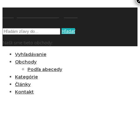
kupón a zľavy.sk
Hľadať
Našli sme tieto obchody:
Vyhľadávanie
Obchody
Podľa abecedy
Kategórie
Články
Kontakt