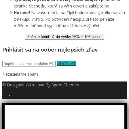
stránke obchodu, ktorá sa vám otvorí a zakúpte ho.
Hotovo!
Na vašom účte na Tipli budete vidieť, koľko sa vám
z nákupu vrátilo. Po potvrdení nákupu, si tieto peniaze
môžete dať hneď vyplatiť na váš bankový účet.
Začnite šetriť až do výšky 25% + 10€ bonus
Prihlásiť sa na odber najlepších zľiav
ODOSLAŤ
Nezasielame spam
© Designed With Love By SpoonThemes