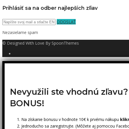
Prihlásiť sa na odber najlepších zľiav
ODOSLAŤ
Nezasielame spam
© Designed With Love By SpoonThemes
Nevyužili ste vhodnú zľavu
BONUS!
Na získanie bonusu v hodnote 10€ k prvému nákupu
klik
Jednoducho sa zaregistrujte. (Môžete aj pomocou Facebo