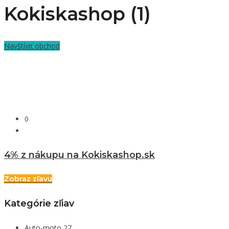
Kokiskashop (1)
Navštíviť obchod
0
4% z nákupu na Kokiskashop.sk
Zobraz zľavu
Kategórie zľiav
Auto-moto
27