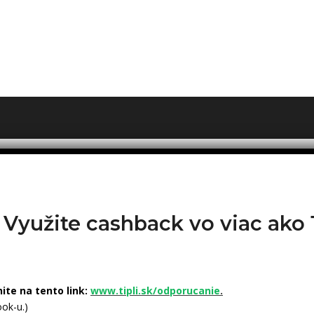
? Využite cashback vo viac ak
nite na tento link:
www.tipli.sk/odporucanie
.
ok-u.)