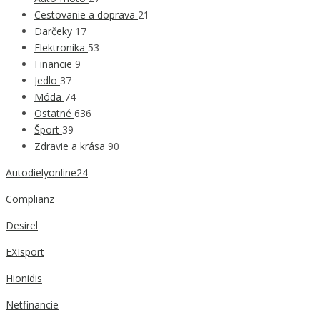
Cestovanie a doprava
21
Darčeky
17
Elektronika
53
Financie
9
Jedlo
37
Móda
74
Ostatné
636
Šport
39
Zdravie a krása
90
Autodielyonline24
Complianz
Desirel
EXIsport
Hionidis
Netfinancie