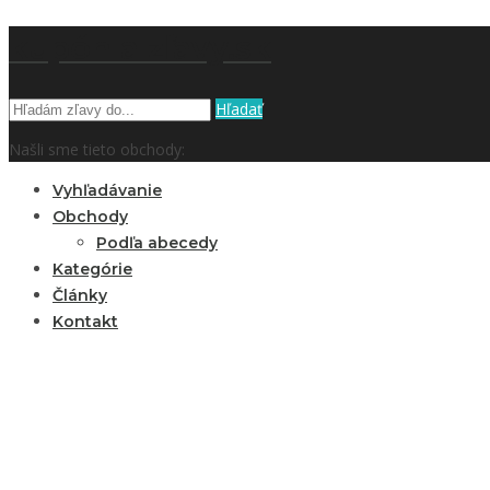
kupón a zľavy.sk
Hľadať
Našli sme tieto obchody:
Vyhľadávanie
Obchody
Podľa abecedy
Kategórie
Články
Kontakt