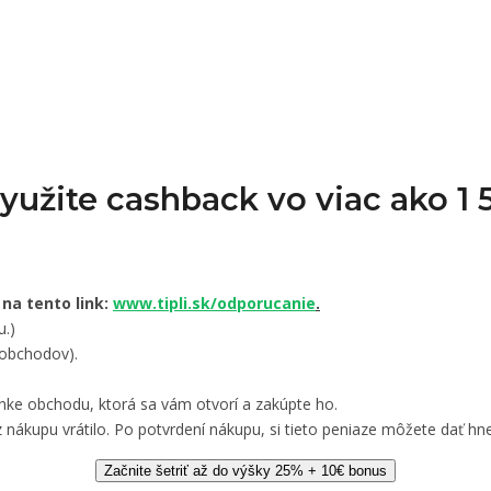
Využite cashback vo viac ako 
 na tento link:
www.tipli.sk/odporucanie
.
u.)
 obchodov).
nke obchodu, ktorá sa vám otvorí a zakúpte ho.
 nákupu vrátilo. Po potvrdení nákupu, si tieto peniaze môžete dať hne
Začnite šetriť až do výšky 25% + 10€ bonus