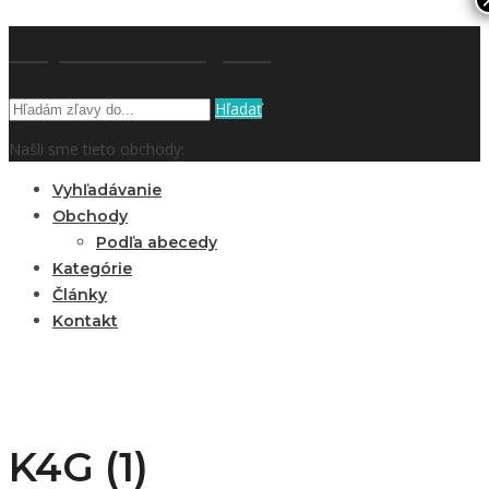
kupón a zľavy.sk
Hľadať
Našli sme tieto obchody:
Vyhľadávanie
Obchody
Podľa abecedy
Kategórie
Články
Kontakt
K4G (1)