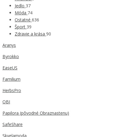
Jedlo
37
Móda
74
Ostatné
636
Šport
39
Zdravie a krása
90
Aranys
Byrokko
EaseUS
Familium
HerbsPro
OBI
Papilora (pôvodné Obraznastenu)
SafeShare
Skvelamoda