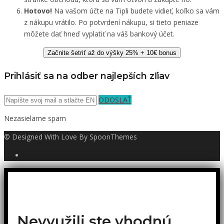
Hotovo!
Na vašom účte na Tipli budete vidieť, koľko sa vám
z nákupu vrátilo. Po potvrdení nákupu, si tieto peniaze
môžete dať hneď vyplatiť na váš bankový účet.
Začnite šetriť až do výšky 25% + 10€ bonus
Prihlásiť sa na odber najlepších zľiav
ODOSLAŤ
Nezasielame spam
© Designed With Love By SpoonThemes
Nevyužili ste vhodnú