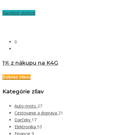
Navštíviť obchod
0
1% z nákupu na K4G
Zobraz zľavu
Kategórie zľiav
Auto-moto
27
Cestovanie a doprava
21
Darčeky
17
Elektronika
53
Financie
9