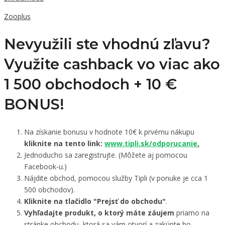
Zooplus
Nevyužili ste vhodnú zľavu?
Využite cashback vo viac ako
1 500 obchodoch +
10 €
BONUS!
Na získanie bonusu v hodnote 10€ k prvému nákupu
kliknite na tento link:
www.tipli.sk/odporucanie
.
Jednoducho sa zaregistrujte. (Môžete aj pomocou
Facebook-u.)
Nájdite obchod, pomocou služby Tipli (v ponuke je cca 1
500 obchodov).
Kliknite na tlačidlo "Prejsť do obchodu"
.
Vyhľadajte produkt, o ktorý máte záujem
priamo na
stránke obchodu, ktorá sa vám otvorí a zakúpte ho.