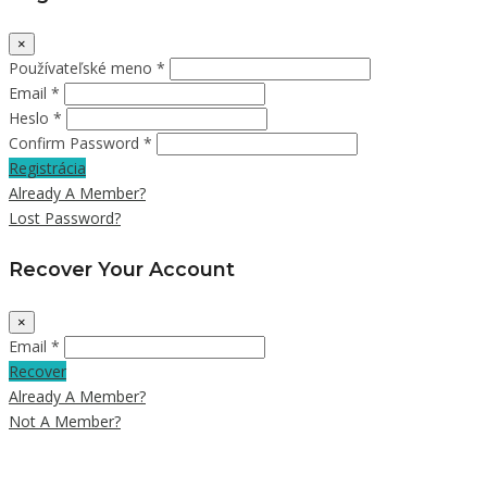
×
Používateľské meno *
Email *
Heslo *
Confirm Password *
Registrácia
Already A Member?
Lost Password?
Recover Your Account
×
Email *
Recover
Already A Member?
Not A Member?