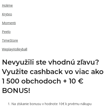
Holime
Kryteo
Momenti
Peelo
TimeStore
WeplayVolleyball
Nevyužili ste vhodnú zľavu?
Využite cashback vo viac ako
1 500 obchodoch +
10 €
BONUS!
Na získanie bonusu v hodnote 10€ k prvému nákupu