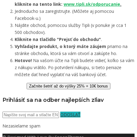
kliknite na tento link:
www.tipli.sk/odporucanie
.
Jednoducho sa zaregistrujte. (Môžete aj pomocou
Facebook-u.)
Nájdite obchod, pomocou služby Tipli (v ponuke je cca 1
500 obchodov).
Kliknite na tlačidlo "Prejsť do obchodu"
.
Vyhľadajte produkt, o ktorý máte záujem
priamo na
stránke obchodu, ktorá sa vám otvorí a zakúpte ho.
Hotovo!
Na vašom účte na Tipli budete vidieť, koľko sa vám
z nákupu vrátilo. Po potvrdení nákupu, si tieto peniaze
môžete dať hneď vyplatiť na váš bankový účet.
Začnite šetriť až do výšky 25% + 10€ bonus
Prihlásiť sa na odber najlepších zľiav
ODOSLAŤ
Nezasielame spam