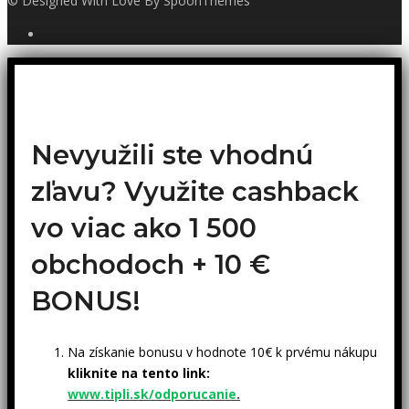
© Designed With Love By SpoonThemes
Nevyužili ste vhodnú
zľavu? Využite cashback
vo viac ako 1 500
obchodoch +
10 €
BONUS!
Na získanie bonusu v hodnote 10€ k prvému nákupu
kliknite na tento link:
www.tipli.sk/odporucanie
.