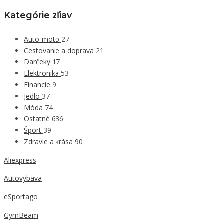
Kategórie zľiav
Auto-moto
27
Cestovanie a doprava
21
Darčeky
17
Elektronika
53
Financie
9
Jedlo
37
Móda
74
Ostatné
636
Šport
39
Zdravie a krása
90
Aliexpress
Autovybava
eSportago
GymBeam