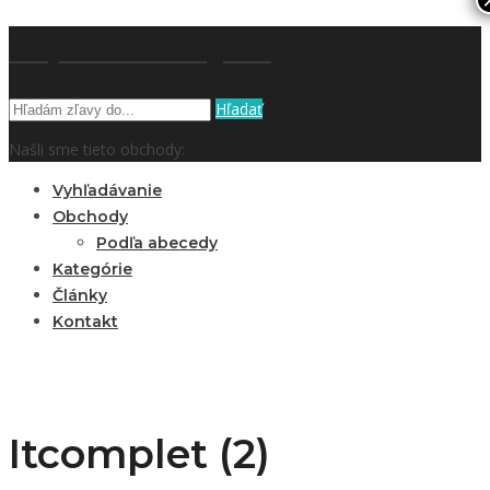
kupón a zľavy.sk
Hľadať
Našli sme tieto obchody:
Vyhľadávanie
Obchody
Podľa abecedy
Kategórie
Články
Kontakt
Itcomplet (2)