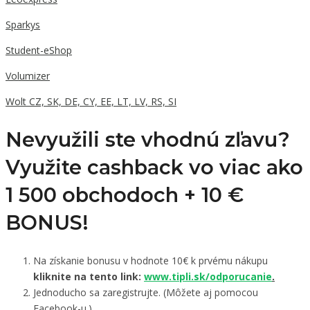
Sparkys
Student-eShop
Volumizer
Wolt CZ, SK, DE, CY, EE, LT, LV, RS, SI
Nevyužili ste vhodnú zľavu?
Využite cashback vo viac ako
1 500 obchodoch +
10 €
BONUS!
Na získanie bonusu v hodnote 10€ k prvému nákupu
kliknite na tento link:
www.tipli.sk/odporucanie
.
Jednoducho sa zaregistrujte. (Môžete aj pomocou
Facebook-u.)