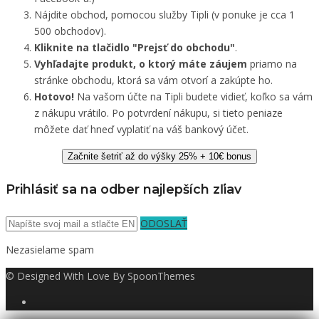
Nájdite obchod, pomocou služby Tipli (v ponuke je cca 1
500 obchodov).
Kliknite na tlačidlo "Prejsť do obchodu"
.
Vyhľadajte produkt, o ktorý máte záujem
priamo na
stránke obchodu, ktorá sa vám otvorí a zakúpte ho.
Hotovo!
Na vašom účte na Tipli budete vidieť, koľko sa vám
z nákupu vrátilo. Po potvrdení nákupu, si tieto peniaze
môžete dať hneď vyplatiť na váš bankový účet.
Začnite šetriť až do výšky 25% + 10€ bonus
Prihlásiť sa na odber najlepších zľiav
ODOSLAŤ
Nezasielame spam
© Designed With Love By SpoonThemes