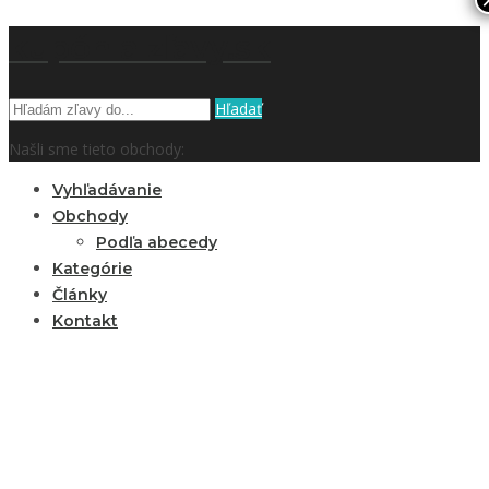
kupón a zľavy.sk
Hľadať
Našli sme tieto obchody:
Vyhľadávanie
Obchody
Podľa abecedy
Kategórie
Články
Kontakt