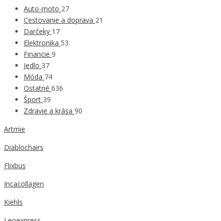
Auto-moto
27
Cestovanie a doprava
21
Darčeky
17
Elektronika
53
Financie
9
Jedlo
37
Móda
74
Ostatné
636
Šport
39
Zdravie a krása
90
Artmie
Diablochairs
Flixbus
Incacollagen
Kiehls
Leoexpress