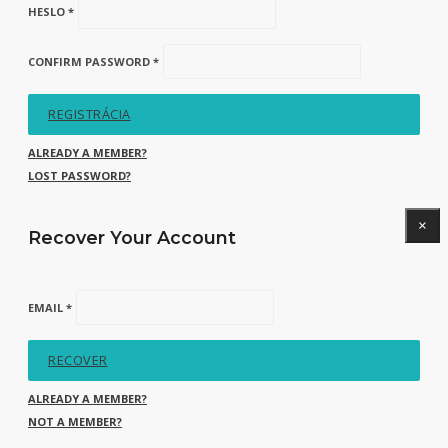
HESLO *
CONFIRM PASSWORD *
REGISTRÁCIA
ALREADY A MEMBER?
LOST PASSWORD?
×
Recover Your Account
EMAIL *
RECOVER
ALREADY A MEMBER?
NOT A MEMBER?