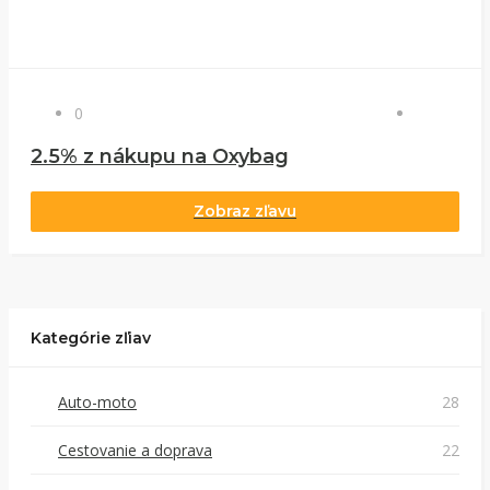
0
2.5% z nákupu na Oxybag
Zobraz zľavu
Kategórie zľiav
Auto-moto
28
Cestovanie a doprava
22