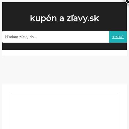
kupón a zľavy.sk
HĽADAŤ