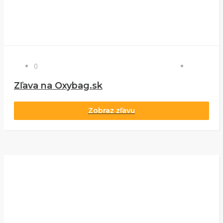
0
Zľava na Oxybag.sk
Zobraz zľavu