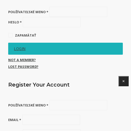
POUŽÍVATEĽSKÉ MENO *
HESLO *
ZAPAMÄTAŤ
LOGIN
NOT A MEMBER?
LOST PASSWORD?
×
Register Your Account
POUŽÍVATEĽSKÉ MENO *
EMAIL *