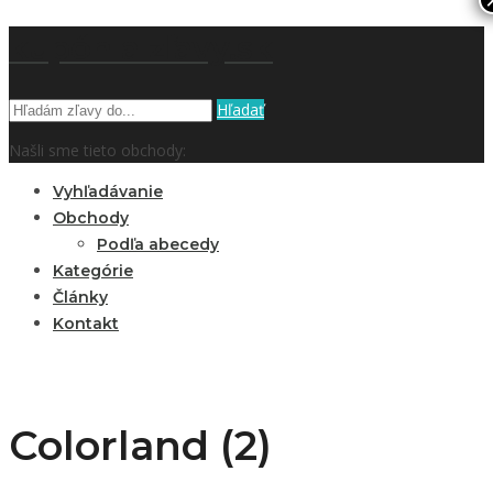
kupón a zľavy.sk
Hľadať
Našli sme tieto obchody:
Vyhľadávanie
Obchody
Podľa abecedy
Kategórie
Články
Kontakt
Colorland (2)