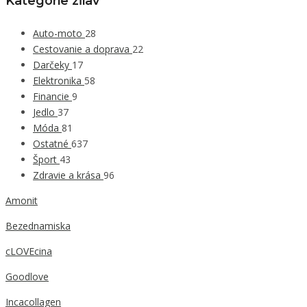
Kategórie zľiav
Auto-moto
28
Cestovanie a doprava
22
Darčeky
17
Elektronika
58
Financie
9
Jedlo
37
Móda
81
Ostatné
637
Šport
43
Zdravie a krása
96
Amonit
Bezednamiska
cLOVEcina
Goodlove
Incacollagen