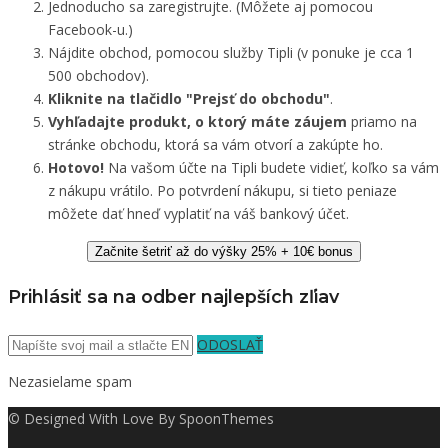
Jednoducho sa zaregistrujte. (Môžete aj pomocou
Facebook-u.)
Nájdite obchod, pomocou služby Tipli (v ponuke je cca 1
500 obchodov).
Kliknite na tlačidlo "Prejsť do obchodu"
.
Vyhľadajte produkt, o ktorý máte záujem
priamo na
stránke obchodu, ktorá sa vám otvorí a zakúpte ho.
Hotovo!
Na vašom účte na Tipli budete vidieť, koľko sa vám
z nákupu vrátilo. Po potvrdení nákupu, si tieto peniaze
môžete dať hneď vyplatiť na váš bankový účet.
Začnite šetriť až do výšky 25% + 10€ bonus
Prihlásiť sa na odber najlepších zľiav
ODOSLAŤ
Nezasielame spam
© Designed With Love By SpoonThemes