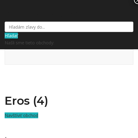
kupón a zľavy.sk
Hľadať
Našli sme tieto obchody:
Eros (4)
Navštíviť obchod