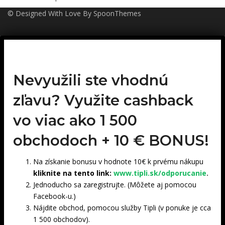
© Designed With Love By SpoonThemes
Nevyužili ste vhodnú
zľavu? Využite cashback
vo viac ako 1 500
obchodoch +
10 € BONUS!
Na získanie bonusu v hodnote 10€ k prvému nákupu
kliknite na tento link:
www.tipli.sk/odporucanie
.
Jednoducho sa zaregistrujte. (Môžete aj pomocou
Facebook-u.)
Nájdite obchod, pomocou služby Tipli (v ponuke je cca
1 500 obchodov).