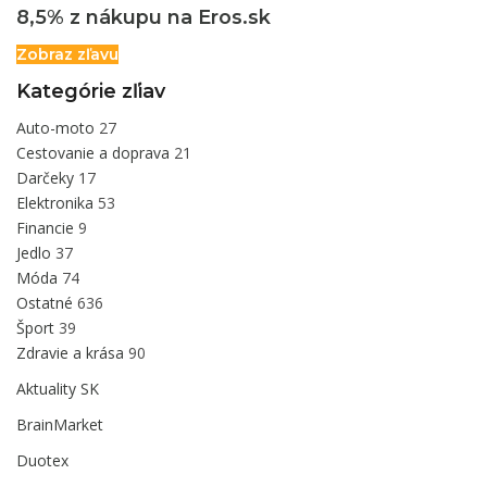
8,5% z nákupu na Eros.sk
Zobraz zľavu
Kategórie zľiav
Auto-moto
27
Cestovanie a doprava
21
Darčeky
17
Elektronika
53
Financie
9
Jedlo
37
Móda
74
Ostatné
636
Šport
39
Zdravie a krása
90
Aktuality SK
BrainMarket
Duotex