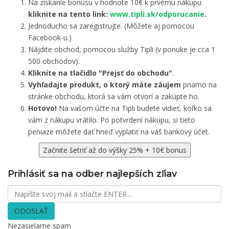
Na získanie bonusu v hodnote 10€ k prvému nákupu
kliknite na tento link:
www.tipli.sk/odporucanie
.
Jednoducho sa zaregistrujte. (Môžete aj pomocou
Facebook-u.)
Nájdite obchod, pomocou služby Tipli (v ponuke je cca 1
500 obchodov).
Kliknite na tlačidlo "Prejsť do obchodu"
.
Vyhľadajte produkt, o ktorý máte záujem
priamo na
stránke obchodu, ktorá sa vám otvorí a zakúpte ho.
Hotovo!
Na vašom účte na Tipli budete vidieť, koľko sa
vám z nákupu vrátilo. Po potvrdení nákupu, si tieto
peniaze môžete dať hneď vyplatiť na váš bankový účet.
Začnite šetriť až do výšky 25% + 10€ bonus
Prihlásiť sa na odber najlepších zľiav
ODOSLAŤ
Nezasielame spam