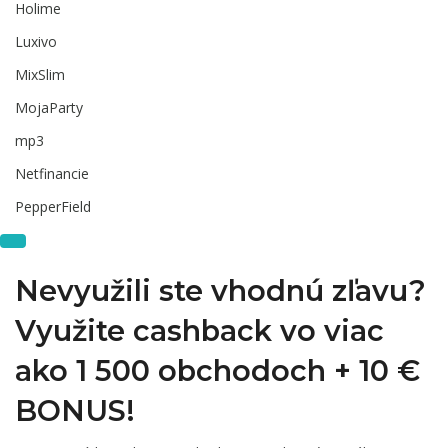
Holime
Luxivo
MixSlim
MojaParty
mp3
Netfinancie
PepperField
Nevyužili ste vhodnú zľavu?
Využite cashback vo viac
ako 1 500 obchodoch +
10 €
BONUS!