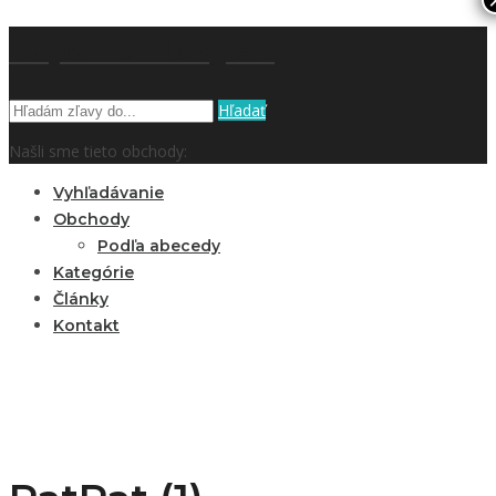
kupón a zľavy.sk
Hľadať
Našli sme tieto obchody:
Vyhľadávanie
Obchody
Podľa abecedy
Kategórie
Články
Kontakt