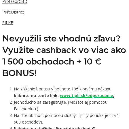
ProfesorCBD
PureDistrict
SILKE
Nevyužili ste vhodnú zľavu?
Využite cashback vo viac ako
1 500 obchodoch +
10 €
BONUS!
Na získanie bonusu v hodnote 10€ k prvému nákupu
kliknite na tento link:
www.tipli.sk/odporucanie
.
Jednoducho sa zaregistrujte. (Môžete aj pomocou
Facebook-u.)
Nájdite obchod, pomocou služby Tipli (v ponuke je cca 1
500 obchodov).
Kliknite na tlačidlo "Prejsť do obchodu"
.