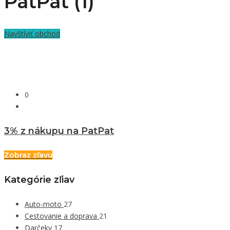
PatPat (1)
Navštíviť obchod
0
3% z nákupu na PatPat
Zobraz zľavu
Kategórie zľiav
Auto-moto
27
Cestovanie a doprava
21
Darčeky
17