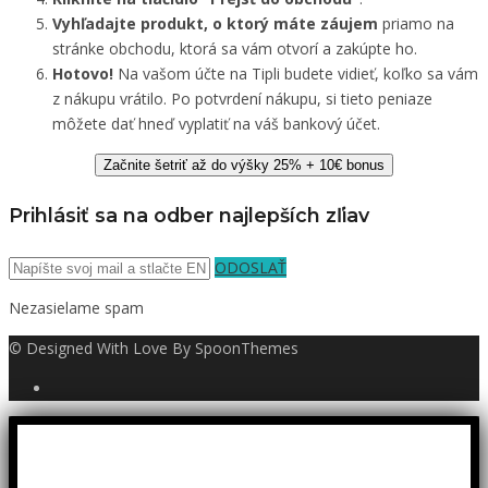
Vyhľadajte produkt, o ktorý máte záujem
priamo na
stránke obchodu, ktorá sa vám otvorí a zakúpte ho.
Hotovo!
Na vašom účte na Tipli budete vidieť, koľko sa vám
z nákupu vrátilo. Po potvrdení nákupu, si tieto peniaze
môžete dať hneď vyplatiť na váš bankový účet.
Začnite šetriť až do výšky 25% + 10€ bonus
Prihlásiť sa na odber najlepších zľiav
ODOSLAŤ
Nezasielame spam
© Designed With Love By SpoonThemes