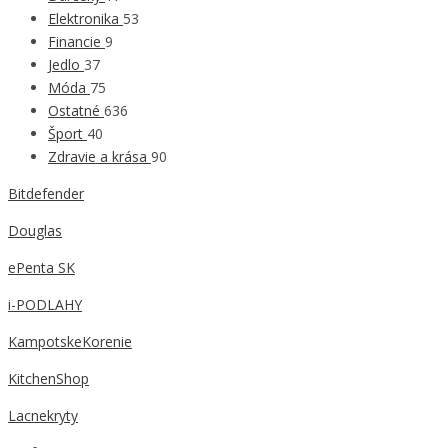
Elektronika
53
Financie
9
Jedlo
37
Móda
75
Ostatné
636
Šport
40
Zdravie a krása
90
Bitdefender
Douglas
ePenta SK
i-PODLAHY
KampotskeKorenie
KitchenShop
Lacnekryty