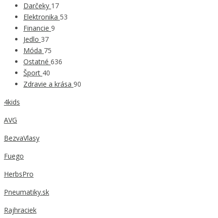
Darčeky
17
Elektronika
53
Financie
9
Jedlo
37
Móda
75
Ostatné
636
Šport
40
Zdravie a krása
90
4kids
AVG
BezvaVlasy
Fuego
HerbsPro
Pneumatiky.sk
Rajhraciek