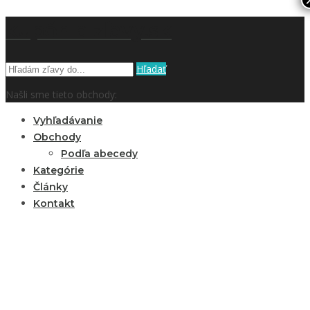
kupón a zľavy.sk
Hľadať
Našli sme tieto obchody:
Vyhľadávanie
Obchody
Podľa abecedy
Kategórie
Články
Kontakt