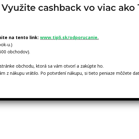
? Využite cashback vo viac ak
nite na tento link:
www.tipli.sk/odporucanie
.
ok-u.)
 500 obchodov).
tránke obchodu, ktorá sa vám otvorí a zakúpte ho.
ám z nákupu vrátilo. Po potvrdení nákupu, si tieto peniaze môžete dať