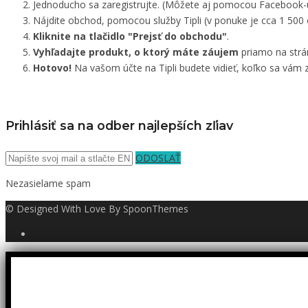
Jednoducho sa zaregistrujte. (Môžete aj pomocou Facebook-
Nájdite obchod, pomocou služby Tipli (v ponuke je cca 1 500
Kliknite na tlačidlo "Prejsť do obchodu"
.
Vyhľadajte produkt, o ktorý máte záujem
priamo na strá
Hotovo!
Na vašom účte na Tipli budete vidieť, koľko sa vám z
Prihlásiť sa na odber najlepších zľiav
ODOSLAŤ
Nezasielame spam
© Designed With Love By SpoonThemes