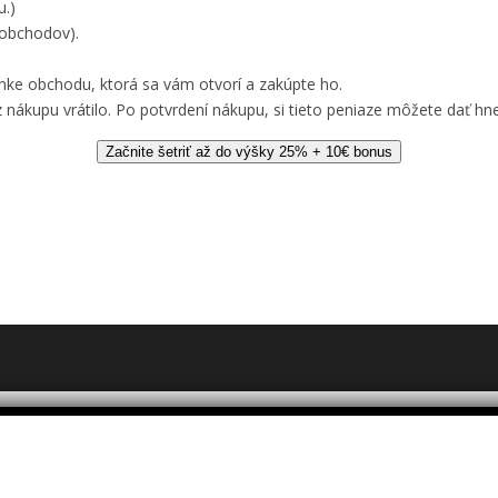
u.)
 obchodov).
nke obchodu, ktorá sa vám otvorí a zakúpte ho.
 nákupu vrátilo. Po potvrdení nákupu, si tieto peniaze môžete dať hne
Začnite šetriť až do výšky 25% + 10€ bonus