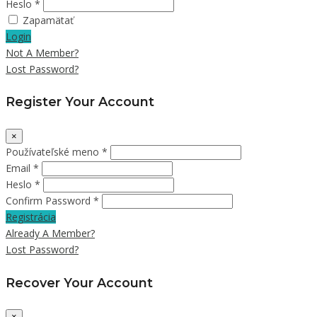
Heslo *
Zapamätať
Login
Not A Member?
Lost Password?
Register Your Account
×
Používateľské meno *
Email *
Heslo *
Confirm Password *
Registrácia
Already A Member?
Lost Password?
Recover Your Account
×