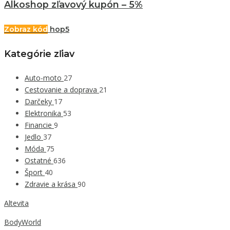
Alkoshop zľavový kupón – 5%
Zobraz kód
hop5
Kategórie zľiav
Auto-moto
27
Cestovanie a doprava
21
Darčeky
17
Elektronika
53
Financie
9
Jedlo
37
Móda
75
Ostatné
636
Šport
40
Zdravie a krása
90
Altevita
BodyWorld