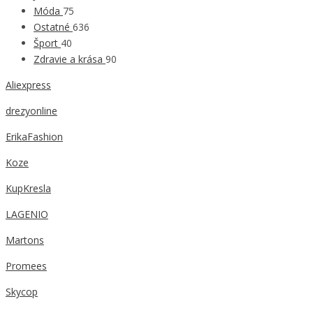
Móda
75
Ostatné
636
Šport
40
Zdravie a krása
90
Aliexpress
drezyonline
ErikaFashion
Koze
KupKresla
LAGENIO
Martons
Promees
Skycop