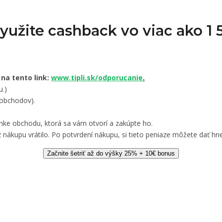
Využite cashback vo viac ako 
 na tento link:
www.tipli.sk/odporucanie
.
u.)
 obchodov).
nke obchodu, ktorá sa vám otvorí a zakúpte ho.
 nákupu vrátilo. Po potvrdení nákupu, si tieto peniaze môžete dať hne
Začnite šetriť až do výšky 25% + 10€ bonus