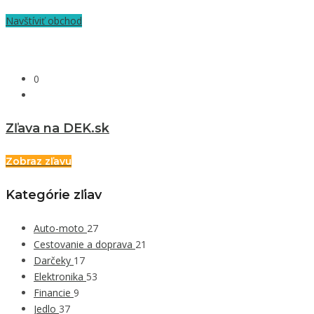
Navštíviť obchod
0
Zľava na DEK.sk
Zobraz zľavu
Kategórie zľiav
Auto-moto
27
Cestovanie a doprava
21
Darčeky
17
Elektronika
53
Financie
9
Jedlo
37