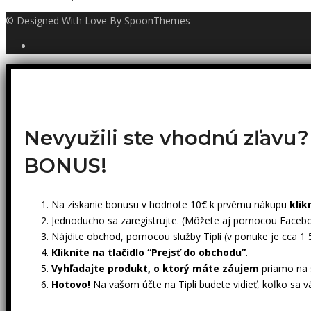
© Designed With Love By SpoonThemes
Nevyužili ste vhodnú zľavu
BONUS!
Na získanie bonusu v hodnote 10€ k prvému nákupu
klik
Jednoducho sa zaregistrujte. (Môžete aj pomocou Facebo
Nájdite obchod, pomocou služby Tipli (v ponuke je cca 1
Kliknite na tlačidlo “Prejsť do obchodu”
.
Vyhľadajte produkt, o ktorý máte záujem
priamo na s
Hotovo!
Na vašom účte na Tipli budete vidieť, koľko sa v