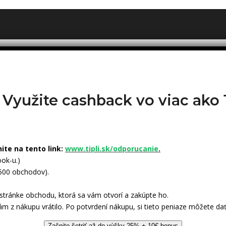
? Využite cashback vo viac ak
nite na tento link:
www.tipli.sk/odporucanie
.
ok-u.)
 500 obchodov).
tránke obchodu, ktorá sa vám otvorí a zakúpte ho.
ám z nákupu vrátilo. Po potvrdení nákupu, si tieto peniaze môžete dať
Začnite šetriť až do výšky 25% + 10€ bonus