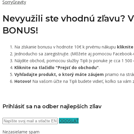
SorryGravity
Nevyužili ste vhodnú zľavu? 
BONUS!
Na získanie bonusu v hodnote 10€ k prvému nákupu
kliknite
Jednoducho sa zaregistrujte. (Môžete aj pomocou Facebook-
Nájdite obchod, pomocou služby Tipli (v ponuke je cca 1 500
Kliknite na tlačidlo "Prejsť do obchodu"
.
Vyhľadajte produkt, o ktorý máte záujem
priamo na strá
Hotovo!
Na vašom účte na Tipli budete vidieť, koľko sa vám z
Prihlásiť sa na odber najlepších zľiav
ODOSLAŤ
Nezasielame spam