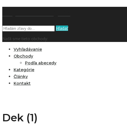
kupón a zľavy.sk
Hľadať
Našli sme tieto obchody:
Vyhľadávanie
Obchody
Podľa abecedy
Kategórie
Články
Kontakt
Dek (1)