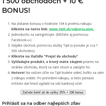
1 500 obchodoch +
10 €
BONUS!
Na získanie bonusu v hodnote 10€ k prvému nákupu
kliknite na tento link:
www.tipli.sk/odporucanie
.
Jednoducho sa zaregistrujte. (Môžete aj pomocou
Facebook-u.)
Nájdite obchod, pomocou služby Tipli (v ponuke je cca 1
500 obchodov).
Kliknite na tlačidlo "Prejsť do obchodu"
.
Vyhľadajte produkt, o ktorý máte záujem
priamo na
stránke obchodu, ktorá sa vám otvorí a zakúpte ho.
Hotovo!
Na vašom účte na Tipli budete vidieť, koľko sa vám
z nákupu vrátilo. Po potvrdení nákupu, si tieto peniaze
môžete dať hneď vyplatiť na váš bankový účet.
Začnite šetriť až do výšky 25% + 10€ bonus
Prihlásiť sa na odber najlepších zľiav