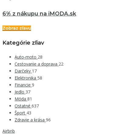
6% z nákupu na iMODA.sk
Zobraz zľavu
Kategórie zľiav
Auto-moto
28
Cestovanie a doprava
22
Darčeky
17
Elektronika
58
Financie
9
Jedlo
37
Móda
81
Ostatné
637
Šport
43
Zdravie a krása
96
Airbnb