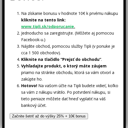
Na získanie bonusu v hodnote 10€ k prvému nákupu
kliknite na tento link:
www.tipli.sk/odporucanie
.
Jednoducho sa zaregistrujte. (Môžete aj pomocou
Facebook-u.)
Nájdite obchod, pomocou služby Tipli (v ponuke je
cca 1 500 obchodov).
Kliknite na tlačidlo “Prejsť do obchodu”
.
Vyhľadajte produkt, o ktorý máte záujem
priamo na stránke obchodu, ktorá sa vám otvorí a
zakúpte ho.
Hotovo!
Na vašom účte na Tipli budete vidieť, koľko
sa vám z nákupu vrátilo. Po potvrdení nákupu, si
tieto peniaze môžete dať hneď vyplatiť na váš
bankový účet.
Začnite šetriť až do výšky 25% + 10€ bonus