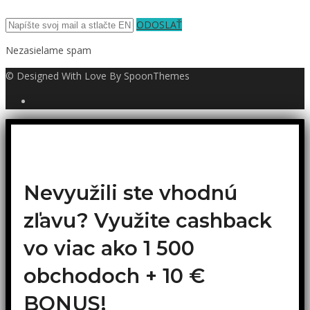
ODOSLAŤ
Nezasielame spam
© Designed With Love By SpoonThemes
Nevyužili ste vhodnú
zľavu? Využite cashback
vo viac ako 1 500
obchodoch +
10 €
BONUS!