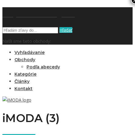
kupón a zľavy.sk
Hľadať
Našli sme tieto obchody:
Vyhľadávanie
Obchody
Podľa abecedy
Kategórie
Články
Kontakt
iMODA (3)