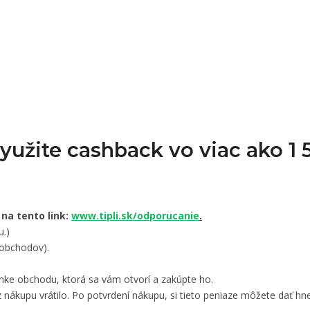
Využite cashback vo viac ako 
 na tento link:
www.tipli.sk/odporucanie
.
u.)
 obchodov).
nke obchodu, ktorá sa vám otvorí a zakúpte ho.
 nákupu vrátilo. Po potvrdení nákupu, si tieto peniaze môžete dať hne