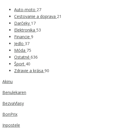
Auto-moto
27
Cestovanie a doprava
21
Darčeky
17
Elektronika
53
Financie
9
Jedlo
37
Móda
75
Ostatné
636
Šport
40
Zdravie a krása
90
Akinu
Benulekaren
BezvaVlasy
BonPrix
Inpostele