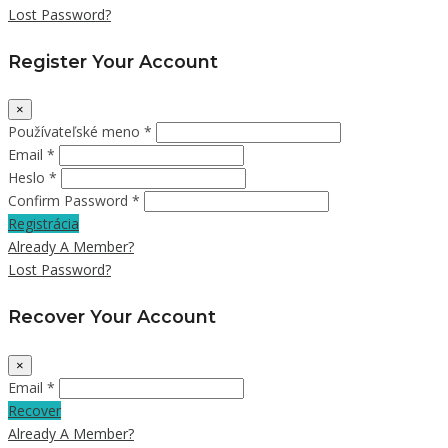
Lost Password?
Register Your Account
×
Používateľské meno *
Email *
Heslo *
Confirm Password *
Registrácia
Already A Member?
Lost Password?
Recover Your Account
×
Email *
Recover
Already A Member?