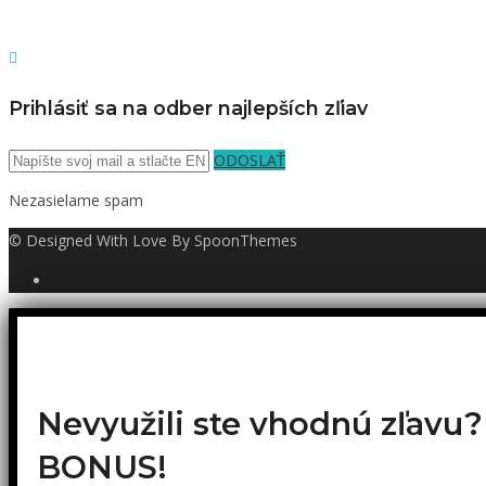
Prihlásiť sa na odber najlepších zľiav
ODOSLAŤ
Nezasielame spam
© Designed With Love By SpoonThemes
Nevyužili ste vhodnú zľavu
BONUS!