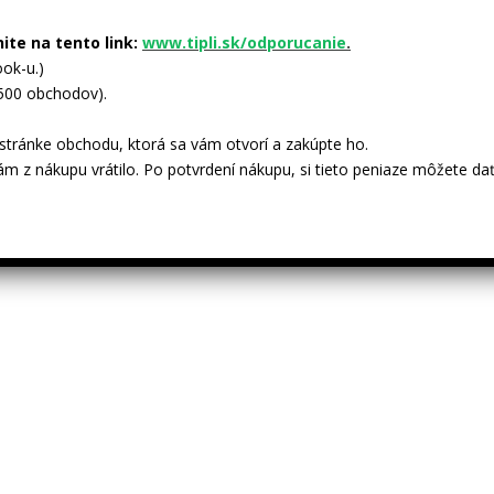
nite na tento link:
www.tipli.sk/odporucanie
.
ok-u.)
 500 obchodov).
tránke obchodu, ktorá sa vám otvorí a zakúpte ho.
ám z nákupu vrátilo. Po potvrdení nákupu, si tieto peniaze môžete dať