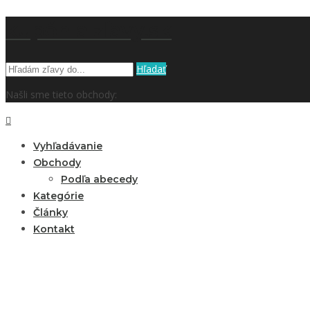
kupón a zľavy.sk
Hľadať
Našli sme tieto obchody:
Vyhľadávanie
Obchody
Podľa abecedy
Kategórie
Články
Kontakt