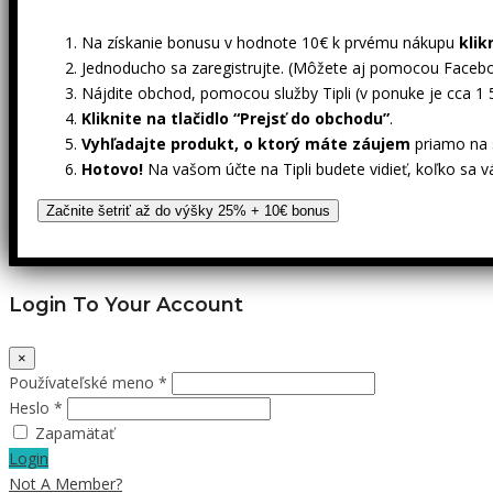
Na získanie bonusu v hodnote 10€ k prvému nákupu
klik
Jednoducho sa zaregistrujte. (Môžete aj pomocou Facebo
Nájdite obchod, pomocou služby Tipli (v ponuke je cca 1
Kliknite na tlačidlo “Prejsť do obchodu”
.
Vyhľadajte produkt, o ktorý máte záujem
priamo na s
Hotovo!
Na vašom účte na Tipli budete vidieť, koľko sa v
Začnite šetriť až do výšky 25% + 10€ bonus
Login To Your Account
×
Používateľské meno *
Heslo *
Zapamätať
Login
Not A Member?