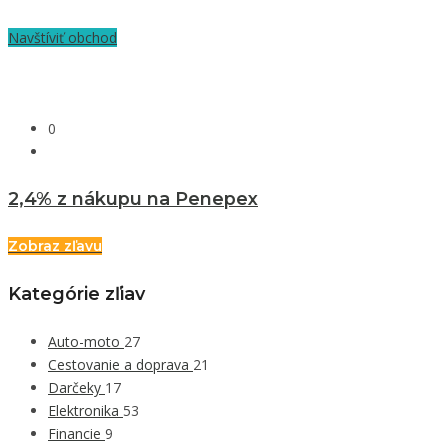
Navštíviť obchod
0
2,4% z nákupu na Penepex
Zobraz zľavu
Kategórie zľiav
Auto-moto
27
Cestovanie a doprava
21
Darčeky
17
Elektronika
53
Financie
9