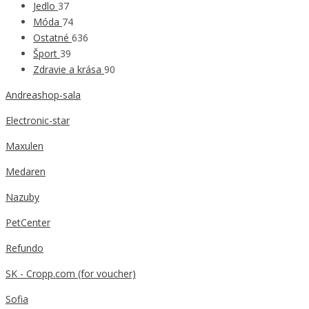
Jedlo
37
Móda
74
Ostatné
636
Šport
39
Zdravie a krása
90
Andreashop-sala
Electronic-star
Maxulen
Medaren
Nazuby
PetCenter
Refundo
SK - Cropp.com (for voucher)
Sofia