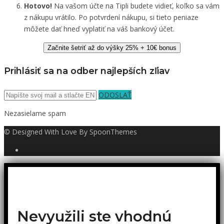
Hotovo!
Na vašom účte na Tipli budete vidieť, koľko sa vám
z nákupu vrátilo. Po potvrdení nákupu, si tieto peniaze
môžete dať hneď vyplatiť na váš bankový účet.
Začnite šetriť až do výšky 25% + 10€ bonus
Prihlásiť sa na odber najlepších zľiav
ODOSLAŤ
Nezasielame spam
© Designed With Love By SpoonThemes
Nevyužili ste vhodnú