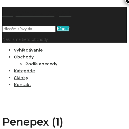
kupón a zľavy.sk
Hľadať
Našli sme tieto obchody:
Vyhľadávanie
Obchody
Podľa abecedy
Kategórie
Články
Kontakt
Penepex (1)