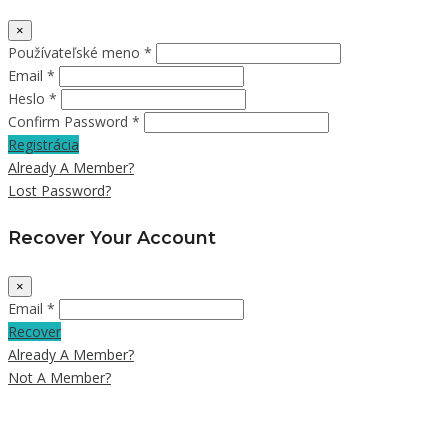
×
Používateľské meno *
Email *
Heslo *
Confirm Password *
Registrácia
Already A Member?
Lost Password?
Recover Your Account
×
Email *
Recover
Already A Member?
Not A Member?