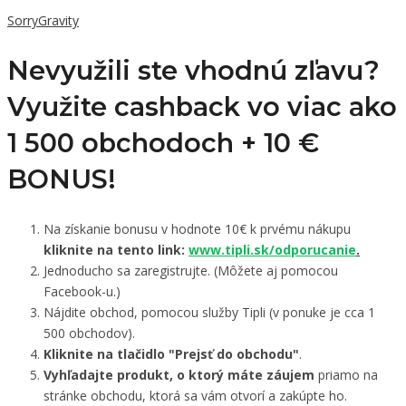
SorryGravity
Nevyužili ste vhodnú zľavu?
Využite cashback vo viac ako
1 500 obchodoch +
10 €
BONUS!
Na získanie bonusu v hodnote 10€ k prvému nákupu
kliknite na tento link:
www.tipli.sk/odporucanie
.
Jednoducho sa zaregistrujte. (Môžete aj pomocou
Facebook-u.)
Nájdite obchod, pomocou služby Tipli (v ponuke je cca 1
500 obchodov).
Kliknite na tlačidlo "Prejsť do obchodu"
.
Vyhľadajte produkt, o ktorý máte záujem
priamo na
stránke obchodu, ktorá sa vám otvorí a zakúpte ho.