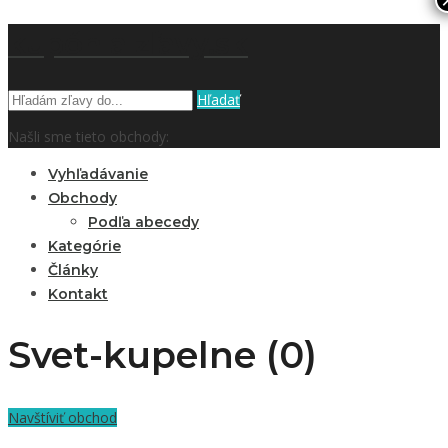
kupón a zľavy.sk
Hľadať
Našli sme tieto obchody:
Vyhľadávanie
Obchody
Podľa abecedy
Kategórie
Články
Kontakt
Svet-kupelne (0)
Navštíviť obchod