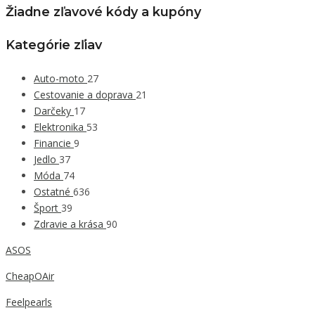
Žiadne zľavové kódy a kupóny
Kategórie zľiav
Auto-moto
27
Cestovanie a doprava
21
Darčeky
17
Elektronika
53
Financie
9
Jedlo
37
Móda
74
Ostatné
636
Šport
39
Zdravie a krása
90
ASOS
CheapOAir
Feelpearls