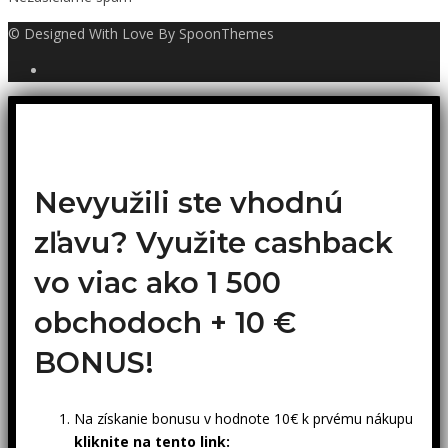
© Designed With Love By SpoonThemes
Nevyužili ste vhodnú
zľavu? Využite cashback
vo viac ako 1 500
obchodoch +
10 €
BONUS!
Na získanie bonusu v hodnote 10€ k prvému nákupu
kliknite na tento link: