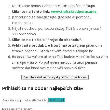
Na získanie bonusu v hodnote 10€ k prvému nákupu
kliknite na tento link:
www.tipli.sk/odporucanie
.
Jednoducho sa zaregistrujte. (Môžete aj pomocou
Facebook-u.)
Nájdite obchod, pomocou služby Tipli (v ponuke je cca 1
500 obchodov).
Kliknite na tlačidlo "Prejsť do obchodu"
.
Vyhľadajte produkt, o ktorý máte záujem
priamo na
stránke obchodu, ktorá sa vám otvorí a zakúpte ho.
Hotovo!
Na vašom účte na Tipli budete vidieť, koľko sa vám
z nákupu vrátilo. Po potvrdení nákupu, si tieto peniaze
môžete dať hneď vyplatiť na váš bankový účet.
Začnite šetriť až do výšky 25% + 10€ bonus
Prihlásiť sa na odber najlepších zľiav
ODOSLAŤ
Nezasielame spam