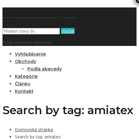
kupón a zľavy.sk
Hľadať
Našli sme tieto obchody:
Vyhľadávanie
Obchody
Podľa abecedy
Kategórie
Články
Kontakt
Search by tag: amiatex
Domovská stránka
Search by tag: amiatex