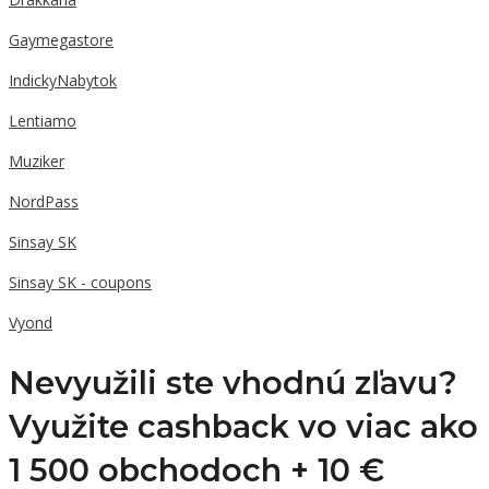
Gaymegastore
IndickyNabytok
Lentiamo
Muziker
NordPass
Sinsay SK
Sinsay SK - coupons
Vyond
Nevyužili ste vhodnú zľavu?
Využite cashback vo viac ako
1 500 obchodoch +
10 €