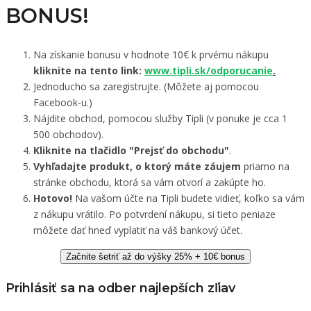
BONUS!
Na získanie bonusu v hodnote 10€ k prvému nákupu
kliknite na tento link:
www.tipli.sk/odporucanie
.
Jednoducho sa zaregistrujte. (Môžete aj pomocou
Facebook-u.)
Nájdite obchod, pomocou služby Tipli (v ponuke je cca 1
500 obchodov).
Kliknite na tlačidlo "Prejsť do obchodu"
.
Vyhľadajte produkt, o ktorý máte záujem
priamo na
stránke obchodu, ktorá sa vám otvorí a zakúpte ho.
Hotovo!
Na vašom účte na Tipli budete vidieť, koľko sa vám
z nákupu vrátilo. Po potvrdení nákupu, si tieto peniaze
môžete dať hneď vyplatiť na váš bankový účet.
Začnite šetriť až do výšky 25% + 10€ bonus
Prihlásiť sa na odber najlepších zľiav