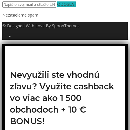
ODOSLAŤ
Nezasielame spam
© Designed With Love By SpoonThemes
Nevyužili ste vhodnú
zľavu? Využite cashback
vo viac ako 1 500
obchodoch +
10 €
BONUS!