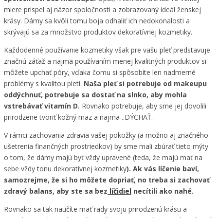
miere prispel aj názor spoločnosti a zobrazovaný ideál ženskej
krásy. Dámy sa kvôli tomu boja odhaliť ich nedokonalosti a
skrývajú sa za množstvo produktov dekoratívnej kozmetiky.
Každodenné používanie kozmetiky však pre vašu pleť predstavuje
značnú záťaž a najmä používaním menej kvalitných produktov si
môžete upchať póry, vďaka čomu si spôsobíte len nadmerné
problémy s kvalitou pleti.
Naša pleť si potrebuje od makeupu
oddýchnuť, potrebuje sa dostať na slnko, aby mohla
vstrebávať vitamín D.
Rovnako potrebuje, aby sme jej dovolili
prirodzene tvoriť kožný maz a najmä ..DÝCHAŤ.
V rámci zachovania zdravia vašej pokožky (a možno aj značného
ušetrenia finančných prostriedkov) by sme mali zbúrať tieto mýty
o tom, že dámy majú byť vždy upravené (teda, že majú mať na
sebe vždy tonu dekoratívnej kozmetiky
). Ak vás líčenie baví,
samozrejme, že si ho môžete dopriať, no treba si zachovať
zdravý balans, aby ste sa bez
líčidiel
necítili ako nahé.
Rovnako sa tak naučíte mať rady svoju prirodzenú krásu a