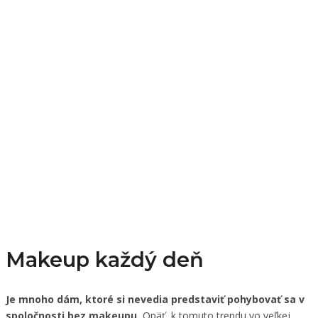
Makeup každý deň
Je mnoho dám, ktoré si nevedia predstaviť pohybovať sa v
spoločnosti bez makeupu.
Opäť, k tomuto trendu vo veľkej