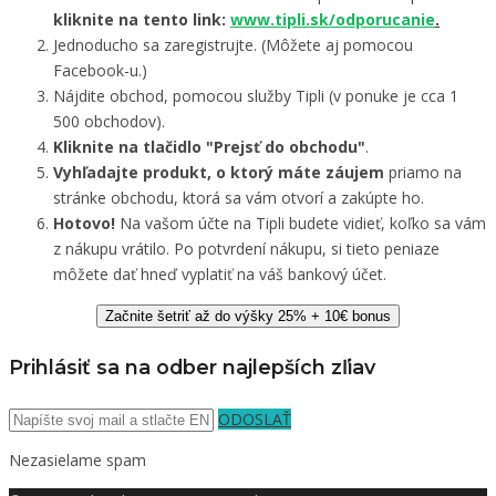
kliknite na tento link:
www.tipli.sk/odporucanie
.
Jednoducho sa zaregistrujte. (Môžete aj pomocou
Facebook-u.)
Nájdite obchod, pomocou služby Tipli (v ponuke je cca 1
500 obchodov).
Kliknite na tlačidlo "Prejsť do obchodu"
.
Vyhľadajte produkt, o ktorý máte záujem
priamo na
stránke obchodu, ktorá sa vám otvorí a zakúpte ho.
Hotovo!
Na vašom účte na Tipli budete vidieť, koľko sa vám
z nákupu vrátilo. Po potvrdení nákupu, si tieto peniaze
môžete dať hneď vyplatiť na váš bankový účet.
Začnite šetriť až do výšky 25% + 10€ bonus
Prihlásiť sa na odber najlepších zľiav
ODOSLAŤ
Nezasielame spam