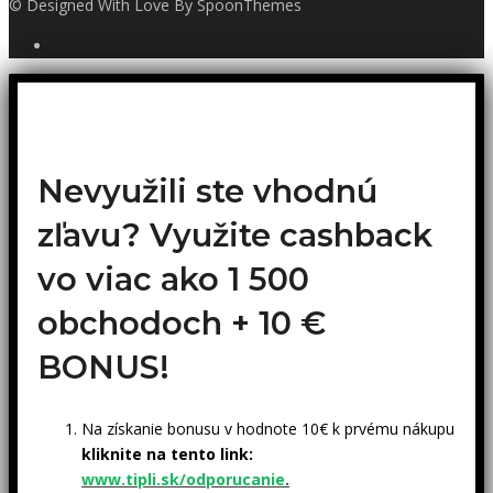
© Designed With Love By SpoonThemes
Nevyužili ste vhodnú
zľavu? Využite cashback
vo viac ako 1 500
obchodoch +
10 €
BONUS!
Na získanie bonusu v hodnote 10€ k prvému nákupu
kliknite na tento link:
www.tipli.sk/odporucanie
.