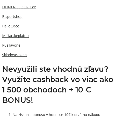
DOMO-ELEKTRO.cz
E-sportshop
HelloCoco
Maliarskeplatno
Puellavone
Skladove-okna
Nevyužili ste vhodnú zľavu?
Využite cashback vo viac ako
1 500 obchodoch +
10 €
BONUS!
Na získanie bonusu v hodnote 10€ k prvému nákupu