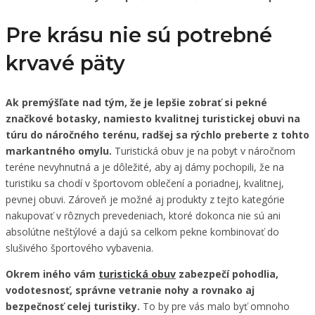
Pre krásu nie sú potrebné
krvavé päty
Ak premýšľate nad tým, že je lepšie zobrať si pekné
značkové botasky, namiesto kvalitnej turistickej obuvi na
túru do náročného terénu, radšej sa rýchlo preberte z tohto
markantného omylu.
Turistická obuv je na pobyt v náročnom
teréne nevyhnutná a je dôležité, aby aj dámy pochopili, že na
turistiku sa chodí v športovom oblečení a poriadnej, kvalitnej,
pevnej obuvi. Zároveň je možné aj produkty z tejto kategórie
nakupovať v rôznych prevedeniach, ktoré dokonca nie sú ani
absolútne neštýlové a dajú sa celkom pekne kombinovať do
slušivého športového vybavenia.
Okrem iného vám
turistická obuv
zabezpečí pohodlia,
vodotesnosť, správne vetranie nohy a rovnako aj
bezpečnosť celej turistiky.
To by pre vás malo byť omnoho