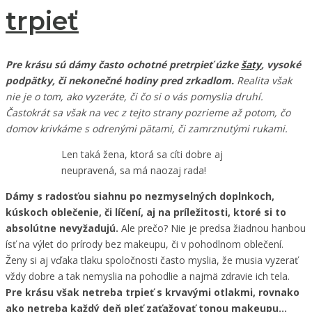
trpieť
Pre krásu sú dámy často ochotné pretrpieť úzke
šaty
, vysoké
podpätky, či nekonečné hodiny pred zrkadlom.
Realita však
nie je o tom, ako vyzeráte, či čo si o vás pomyslia druhí.
Častokrát sa však na vec z tejto strany pozrieme až potom, čo
domov krivkáme s odrenými pätami, či zamrznutými rukami.
Len taká žena, ktorá sa cíti dobre aj
neupravená, sa má naozaj rada!
Dámy s radosťou siahnu po nezmyselných doplnkoch,
kúskoch oblečenie, či líčení, aj na príležitosti, ktoré si to
absolútne nevyžadujú.
Ale prečo? Nie je predsa žiadnou hanbou
ísť na výlet do prírody bez makeupu, či v pohodlnom oblečení.
Ženy si aj vďaka tlaku spoločnosti často myslia, že musia vyzerať
vždy dobre a tak nemyslia na pohodlie a najmä zdravie ich tela.
Pre krásu však netreba trpieť s krvavými otlakmi, rovnako
ako netreba každý deň pleť zaťažovať tonou makeupu…