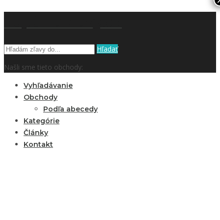
kupón a zľavy.sk
Hľadať
Našli sme tieto obchody:
Vyhľadávanie
Obchody
Podľa abecedy
Kategórie
Články
Kontakt