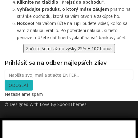
Kliknite na tlačidlo "Prejsť do obchodu"
.
Vyhľadajte produkt, o ktorý máte záujem
priamo na
stránke obchodu, ktorá sa vám otvorí a zakúpte ho.
Hotovo!
Na vašom účte na Tipli budete vidieť, koľko sa
vám z nákupu vrátilo. Po potvrdení nákupu, si tieto
peniaze môžete dať hneď vyplatiť na váš bankový účet.
Začnite šetriť až do výšky 25% + 10€ bonus
Prihlásiť sa na odber najlepších zľiav
ODOSLAŤ
Nezasielame spam
© Designed With Love By SpoonThemes