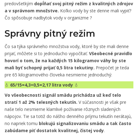
predovšetkým
dopĺňať svoj pitný režim z kvalitných zdrojov
a v správnom množstve.
Koľko vody by ste denne mali vypiť?
Čo spôsobuje nadbytok vody v organizme ?
Správny pitný režim
Čo sa týka správneho množstva vody, ktoré by ste mali denne
prijať, môžete si to jednoducho vypočítať.
Všeobecné pravidlo
hovorí o tom, že na každých 15 kilogramov váhy by ste
mali byť schopný prijať 0,5 litra tekutiny.
Prepočet je teda
pre 65 kilogramového človeka nesmierne jednoduchý:
💧
65/15=4,3×0,5=2,17 litra vody
💧
Vo všeobecnosti signál smädu prichádza už keď telo
stratí 1 až 2% telesných tekutín.
V súčasnosti je však pre
naše telo nesmierne klamlivé požívanie rôznych sladených
nápojov. Tie sa totiž do nášho denného príjmu tekutín nerátajú,
no napriek tomu
blokujú signalizovaniu smädu a tak často
zabúdame piť dostatok kvalitnej, čistej vody
.