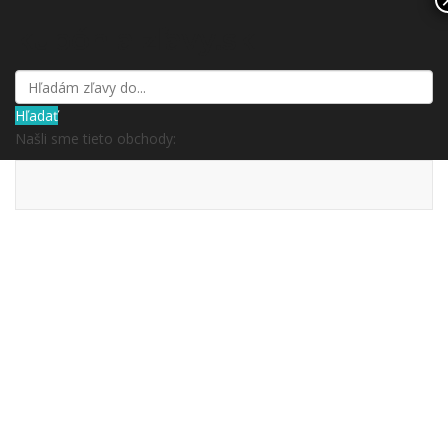
kupón a zľavy.sk
Hľadať
Našli sme tieto obchody: