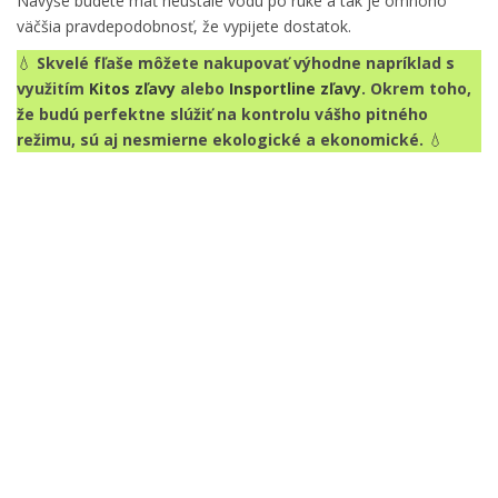
Navyše budete mať neustále vodu po ruke a tak je omnoho
väčšia pravdepodobnosť, že vypijete dostatok.
💧
Skvelé fľaše môžete nakupovať výhodne napríklad s
využitím
Kitos zľavy
alebo
Insportline zľavy
. Okrem toho,
že budú perfektne slúžiť na kontrolu vášho pitného
režimu, sú aj nesmierne ekologické a ekonomické.
💧