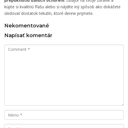
prepuknutiu ďalších ochorení
. Dbajte na svoje zdravie a
kúpte si kvalitnú fľašu alebo si nájdite iný spôsob ako dokážete
sledovať dostatok tekutín, ktoré denne prijmete.
Nekomentované
Napísať komentár