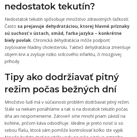
nedostatok tekutín?
Nedostatok tekutín spôsobuje množstvo zdravotných ťažkostí.
Často
sa prejavuje dehydratáciou, ktorej hlavné príznaky
sú suchosť v ústach, smäd, farba jazyka – konkrétne
biely povlak
. Chronická dehydratácia môže podporiť
zvyšovanie hladiny cholesterolu. Taktiež dehydratácia zmenšuje
objem krvi a zvyšuje riziko srdcového infarktu, či mozgovej
príhody.
Tipy ako dodržiavať pitný
režim počas bežných dní
Množstvo ľudí má v súčasnosti problém dodržiavať pitný režim.
Stále sa niekam ponáhľame a tak si na dostatok tekutín počas
dňa ani nespomenieme. Zároveň sme mnohí priam závislí na
kofeíne, pričom káva odvodňuje. Ideálne je preto nosiť si so
sebou fľašu, ktorá vám pomôže kontrolovať koľko ste vypili.