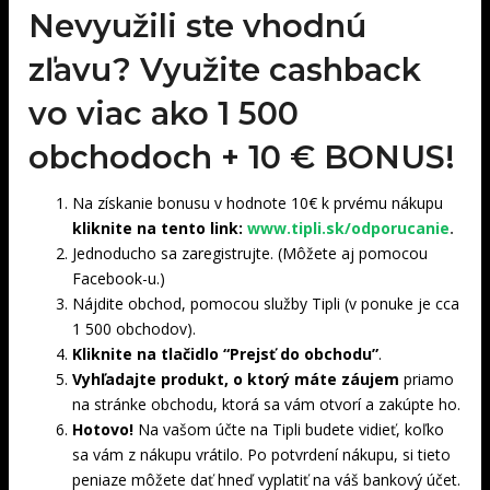
Nevyužili ste vhodnú
zľavu? Využite cashback
vo viac ako 1 500
obchodoch +
10 € BONUS!
Na získanie bonusu v hodnote 10€ k prvému nákupu
kliknite na tento link:
www.tipli.sk/odporucanie
.
Jednoducho sa zaregistrujte. (Môžete aj pomocou
Facebook-u.)
Nájdite obchod, pomocou služby Tipli (v ponuke je cca
1 500 obchodov).
Kliknite na tlačidlo “Prejsť do obchodu”
.
Vyhľadajte produkt, o ktorý máte záujem
priamo
na stránke obchodu, ktorá sa vám otvorí a zakúpte ho.
Hotovo!
Na vašom účte na Tipli budete vidieť, koľko
sa vám z nákupu vrátilo. Po potvrdení nákupu, si tieto
peniaze môžete dať hneď vyplatiť na váš bankový účet.