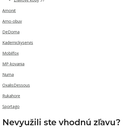
Amonit
Arno-obuv
DeDoma
Kadernickyservis
Mobilfox
MP-kovania
Numa
OxalisDessous
Rukahore
Sportago
Nevyužili ste vhodnú zľavu?