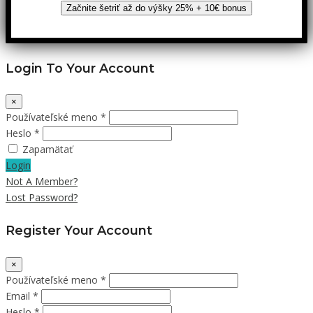
Začnite šetriť až do výšky 25% + 10€ bonus
Login To Your Account
×
Používateľské meno *
Heslo *
Zapamätať
Login
Not A Member?
Lost Password?
Register Your Account
×
Používateľské meno *
Email *
Heslo *