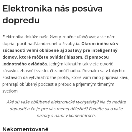
Elektronika nás posúva
dopredu
Elektronika dokáže naše životy značne uľahčovať a vie nám
dopriať pocit nadštandardného živobytia.
Okrem iného sú v
súčasnosti veľmi obľúbené aj zostavy pre inteligentný
domov, ktoré môžete ovládať hlasom, či pomocou
jednotného ovládača.
Jedným kliknutím tak viete otvoriť
zásuvku, zhasnúť svetlo, či zapnúť hudbu. Rovnako sa v takýchto
zostavách dá vytvárať rôzne profily, ktoré vám ráno pripravia kávu,
prehrajú obľúbený podcast a prebudia príjemným tlmeným
svetlom.
Aké sú vaše obľúbené elektronické vychytávky? Na čo nedáte
dopustiť a čo je pre vás menej dôležité? Podeľte sa o vaše
názory s nami v komentároch.
Nekomentované