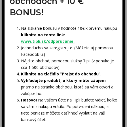
obchodoch +
10 €
BONUS!
Na získanie bonusu v hodnote 10€ k prvému nákupu
kliknite na tento link:
www.tipli.sk/odporucanie
.
Jednoducho sa zaregistrujte. (Môžete aj pomocou
Facebook-u.)
Nájdite obchod, pomocou služby Tipli (v ponuke je
cca 1 500 obchodov).
Kliknite na tlačidlo “Prejsť do obchodu”
.
Vyhľadajte produkt, o ktorý máte záujem
priamo na stránke obchodu, ktorá sa vám otvorí a
zakúpte ho.
Hotovo!
Na vašom účte na Tipli budete vidieť, koľko
sa vám z nákupu vrátilo. Po potvrdení nákupu, si
tieto peniaze môžete dať hneď vyplatiť na váš
bankový účet.