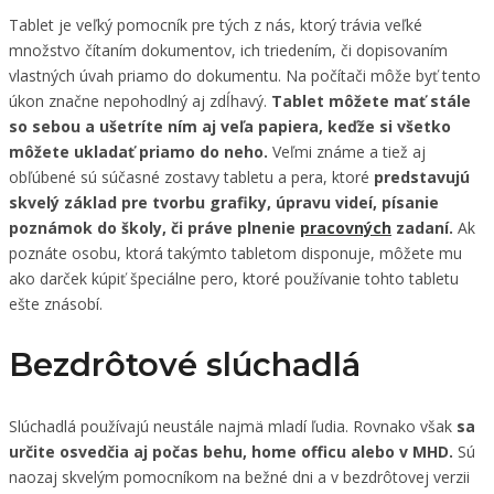
Tablet je veľký pomocník pre tých z nás, ktorý trávia veľké
množstvo čítaním dokumentov, ich triedením, či dopisovaním
vlastných úvah priamo do dokumentu. Na počítači môže byť tento
úkon značne nepohodlný aj zdĺhavý.
Tablet môžete mať stále
so sebou a ušetríte ním aj veľa papiera, keďže si všetko
môžete ukladať priamo do neho.
Veľmi známe a tiež aj
obľúbené sú súčasné zostavy tabletu a pera, ktoré
predstavujú
skvelý základ pre tvorbu grafiky, úpravu videí, písanie
poznámok do školy, či práve plnenie
pracovných
zadaní.
Ak
poznáte osobu, ktorá takýmto tabletom disponuje, môžete mu
ako darček kúpiť špeciálne pero, ktoré používanie tohto tabletu
ešte znásobí.
Bezdrôtové slúchadlá
Slúchadlá používajú neustále najmä mladí ľudia. Rovnako však
sa
určite osvedčia aj počas behu, home officu alebo v MHD.
Sú
naozaj skvelým pomocníkom na bežné dni a v bezdrôtovej verzii