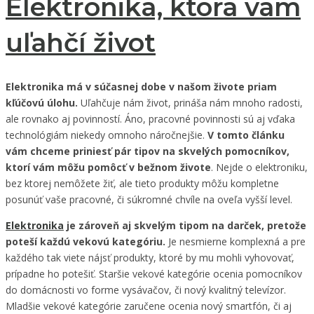
Elektronika, ktorá vám
uľahčí život
Elektronika má v súčasnej dobe v našom živote priam
kľúčovú úlohu.
Uľahčuje nám život, prináša nám mnoho radosti,
ale rovnako aj povinností. Áno, pracovné povinnosti sú aj vďaka
technológiám niekedy omnoho náročnejšie.
V tomto článku
vám chceme priniesť pár tipov na skvelých pomocníkov,
ktorí vám môžu pomôcť v bežnom živote
. Nejde o elektroniku,
bez ktorej nemôžete žiť, ale tieto produkty môžu kompletne
posunúť vaše pracovné, či súkromné chvíle na oveľa vyšší level.
Elektronika
je zároveň aj skvelým tipom na darček, pretože
poteší každú vekovú kategóriu.
Je nesmierne komplexná a pre
každého tak viete nájsť produkty, ktoré by mu mohli vyhovovať,
prípadne ho potešiť. Staršie vekové kategórie ocenia pomocníkov
do domácnosti vo forme vysávačov, či nový kvalitný televízor.
Mladšie vekové kategórie zaručene ocenia nový smartfón, či aj