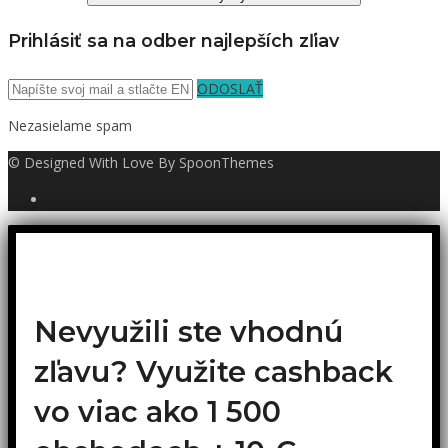
Prihlásiť sa na odber najlepších zľiav
ODOSLAŤ
Nezasielame spam
© Designed With Love By SpoonThemes
Nevyužili ste vhodnú
zľavu? Využite cashback
vo viac ako 1 500