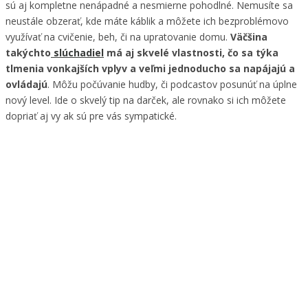
sú aj kompletne nenápadné a nesmierne pohodlné. Nemusíte sa
neustále obzerať, kde máte káblik a môžete ich bezproblémovo
využívať na cvičenie, beh, či na upratovanie domu.
Väčšina
takýchto
slúchadiel
má aj skvelé vlastnosti, čo sa týka
tlmenia vonkajších vplyv a veľmi jednoducho sa napájajú a
ovládajú
. Môžu počúvanie hudby, či podcastov posunúť na úplne
nový level. Ide o skvelý tip na darček, ale rovnako si ich môžete
dopriať aj vy ak sú pre vás sympatické.