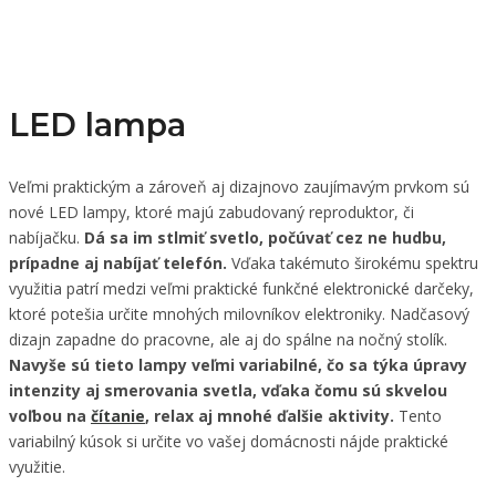
LED lampa
Veľmi praktickým a zároveň aj dizajnovo zaujímavým prvkom sú
nové LED lampy, ktoré majú zabudovaný reproduktor, či
nabíjačku.
Dá sa im stlmiť svetlo, počúvať cez ne hudbu,
prípadne aj nabíjať telefón.
Vďaka takémuto širokému spektru
využitia patrí medzi veľmi praktické funkčné elektronické darčeky,
ktoré potešia určite mnohých milovníkov elektroniky. Nadčasový
dizajn zapadne do pracovne, ale aj do spálne na nočný stolík.
Navyše sú tieto lampy veľmi variabilné, čo sa týka úpravy
intenzity aj smerovania svetla, vďaka čomu sú skvelou
voľbou na
čítanie
, relax aj mnohé ďalšie aktivity.
Tento
variabilný kúsok si určite vo vašej domácnosti nájde praktické
využitie.