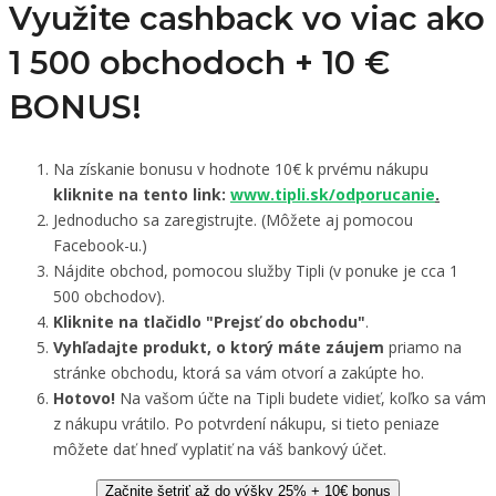
Využite cashback vo viac ako
1 500 obchodoch +
10 €
BONUS!
Na získanie bonusu v hodnote 10€ k prvému nákupu
kliknite na tento link:
www.tipli.sk/odporucanie
.
Jednoducho sa zaregistrujte. (Môžete aj pomocou
Facebook-u.)
Nájdite obchod, pomocou služby Tipli (v ponuke je cca 1
500 obchodov).
Kliknite na tlačidlo "Prejsť do obchodu"
.
Vyhľadajte produkt, o ktorý máte záujem
priamo na
stránke obchodu, ktorá sa vám otvorí a zakúpte ho.
Hotovo!
Na vašom účte na Tipli budete vidieť, koľko sa vám
z nákupu vrátilo. Po potvrdení nákupu, si tieto peniaze
môžete dať hneď vyplatiť na váš bankový účet.
Začnite šetriť až do výšky 25% + 10€ bonus