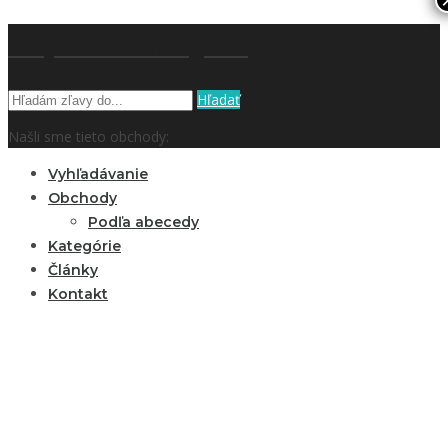
kupón a zľavy.sk
Hľadať
Našli sme tieto obchody:
Vyhľadávanie
Obchody
Podľa abecedy
Kategórie
Články
Kontakt