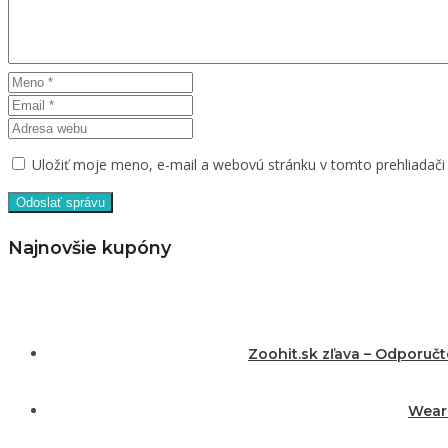
Uložiť moje meno, e-mail a webovú stránku v tomto prehliadač
Najnovšie kupóny
Zoohit.sk zľava – Odporuč
Wearm