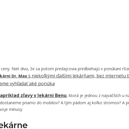
eny. Niet divu, že sa potom predajcovia predbiehajú v ponúkaní rôzn
s niekoľkými ďalšími lekárňami, bez internetu 
ekárni Dr. Max
eme vyhľadať aké ponúka
napríklad
zľavy v lekárni Benu
, ktorá je jednou z najväčších u 
už dostaneme priamo do mobilov? A tým pádom aj koľko stromov? A p
voje mínusy.
lekárne