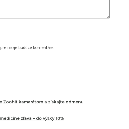
i pre moje budúce komentáre.
te Zoohit kamarátom a získajte odmenu
edicine zľava – do výšky 10%