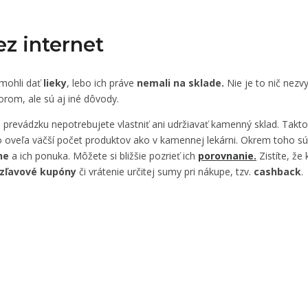
z internet
mohli dať
lieky
, lebo ich práve
nemali na sklade.
Nie je to nič nezv
rom, ale sú aj iné dôvody.
 prevádzku nepotrebujete vlastniť ani udržiavať kamenný sklad. Takt
o oveľa väčší počet produktov ako v kamennej lekárni. Okrem toho sú
ne
a ich ponuka. Môžete si bližšie pozrieť ich
porovnanie.
Zistíte, že
zľavové kupóny
či vrátenie určitej sumy pri nákupe, tzv.
cashback
.