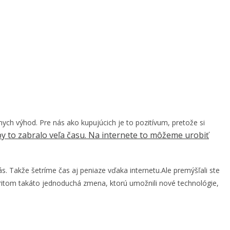
ych výhod. Pre nás ako kupujúcich je to pozitívum, pretože si
by to zabralo veľa času. Na internete to môžeme urobiť
nás. Takže šetríme čas aj peniaze vďaka internetu.Ale premýšľali ste
ritom takáto jednoduchá zmena, ktorú umožnili nové technológie,