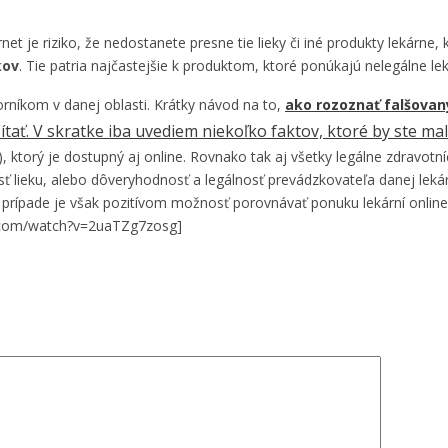
et je riziko, že nedostanete presne tie lieky či iné produkty lekárne, k
kov
. Tie patria najčastejšie k produktom, ktoré ponúkajú nelegálne le
orníkom v danej oblasti. Krátky návod na to,
ako rozoznať falšovan
ť. V skratke iba uvediem niekoľko faktov, ktoré by ste mali
 ktorý je dostupný aj online. Rovnako tak aj všetky legálne zdravotní
osť lieku, alebo dôveryhodnosť a legálnosť prevádzkovateľa danej lek
om prípade je však pozitívom možnosť porovnávať ponuku lekární on
be.com/watch?v=2uaTZg7zosg]