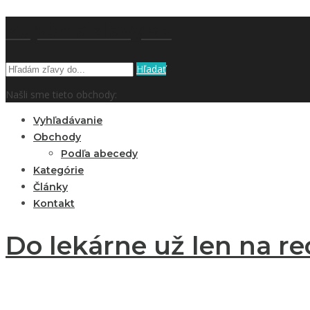
kupón a zľavy.sk
Hľadať
Našli sme tieto obchody:
Vyhľadávanie
Obchody
Podľa abecedy
Kategórie
Články
Kontakt
Do lekárne už len na re