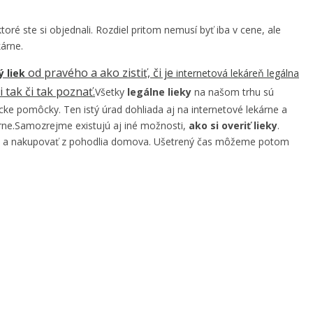
toré ste si objednali. Rozdiel pritom nemusí byť iba v cene, ale
kárne.
od pravého a ako zistiť, či je
ý liek
internetová lekáreň legálna
 tak či tak poznať.
Všetky
legálne lieky
na našom trhu sú
cke pomôcky. Ten istý úrad dohliada aj na internetové lekárne a
árne.Samozrejme existujú aj iné možnosti,
ako si overiť lieky
.
line a nakupovať z pohodlia domova. Ušetrený čas môžeme potom