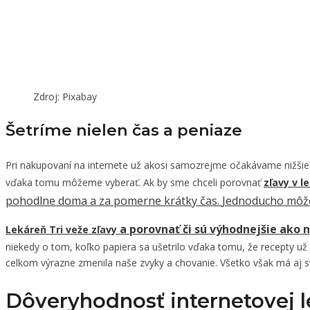
Zdroj: Pixabay
Šetríme nielen čas a peniaze
Pri nakupovaní na internete už akosi samozrejme očakávame nižšie c
vďaka tomu môžeme vyberať. Ak by sme chceli porovnať
zľavy v l
pohodlne doma a za pomerne krátky čas.
Jednoducho môž
a porovnať či sú výhodnejšie ako 
Lekáreň Tri veže zľavy
niekedy o tom, koľko papiera sa ušetrilo vďaka tomu, že recepty 
celkom výrazne zmenila naše zvyky a chovanie. Všetko však má aj s
Dôveryhodnosť internetovej 