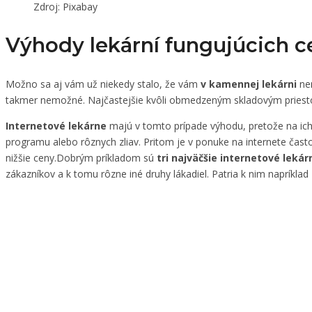
Zdroj: Pixabay
Výhody lekární fungujúcich ce
Možno sa aj vám už niekedy stalo, že vám
v kamennej lekárni
ne
takmer nemožné. Najčastejšie kvôli obmedzeným skladovým priesto
Internetové lekárne
majú v tomto prípade výhodu, pretože na ich
programu alebo rôznych zliav. Pritom je v ponuke na internete čast
nižšie ceny.Dobrým príkladom sú
tri najväčšie internetové lekár
zákazníkov a k tomu rôzne iné druhy lákadiel. Patria k nim napríklad