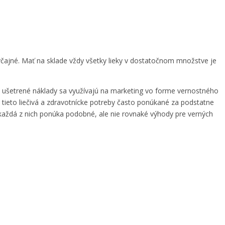
yčajné. Mať na sklade vždy všetky lieky v dostatočnom množstve je
o ušetrené náklady sa využívajú na marketing vo forme vernostného
 tieto liečivá a zdravotnícke potreby často ponúkané za podstatne
 každá z nich ponúka podobné, ale nie rovnaké výhody pre verných