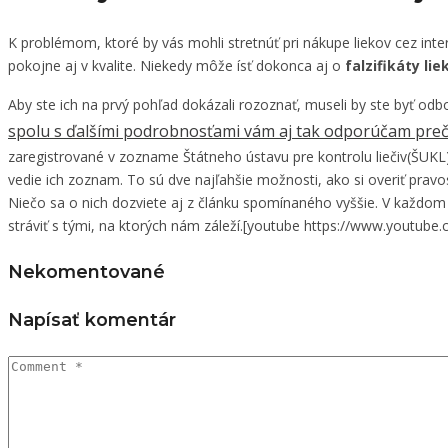
K problémom, ktoré by vás mohli stretnúť pri nákupe liekov cez intern
pokojne aj v kvalite. Niekedy môže ísť dokonca aj o
falzifikáty lie
Aby ste ich na prvý pohľad dokázali rozoznať, museli by ste byť odb
spolu s ďalšími podrobnosťami vám aj tak odporúčam prečíta
zaregistrované v zozname Štátneho ústavu pre kontrolu liečiv(ŠUKL),
vedie ich zoznam. To sú dve najľahšie možnosti, ako si overiť prav
Niečo sa o nich dozviete aj z článku spomínaného vyššie. V každ
stráviť s tými, na ktorých nám záleží.[youtube https://www.youtu
Nekomentované
Napísať komentár