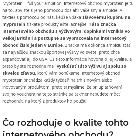
Myprotein = full your ambition. Internetový obchod myprotein je tu
na to, aby ste s jeho pomocou dosiahli vaše sny a ambície. A
taktiež s pomocou od nás, keďže vďaka
zľavovému kupónu na
myprotein
získate produkty ešte lacnejšie.
Táto značka
internetového obchodu s výživovými doplnkami vznikla vo
Veľkej Británii a postupne sa vypracovala na internetový
obchod číslo jeden v Európe
. Značka má dokonca ambíciu stať
sa najväčšou značkou športovej výživy vo svete, preto chce
expandovať aj do USA. Už tieto informácie hovoria o jej kvalite, a
preto by ste rozhodne mali
vyskúšať túto výživu aj spolu so
skvelou zľavou,
ktorú vám ponúkame. Internetový obchod
myprotein prichádza každý týždeň na trh s novým alebo
inovovaným produktom, preto si myslíme, že pri uplatňovaní
svojho vouchera na tejto stránke sa takmer nebudete môcť
rozhodnúť, na ktorý z produktov ho použiť.
Čo rozhoduje o kvalite tohto
internetového obchodu?