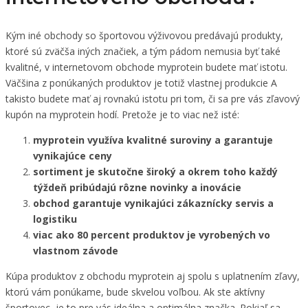
Kým iné obchody so športovou výživovou predávajú produkty,
ktoré sú zväčša iných značiek, a tým pádom nemusia byť také
kvalitné, v internetovom obchode myprotein budete mať istotu.
Väčšina z ponúkaných produktov je totiž vlastnej produkcie A
takisto budete mať aj rovnakú istotu pri tom, či sa pre vás zľavový
kupón na myprotein hodí. Pretože je to viac než isté:
myprotein využíva kvalitné suroviny a garantuje
vynikajúce ceny
sortiment je skutočne široký a okrem toho každý
týždeň pribúdajú rôzne novinky a inovácie
obchod garantuje vynikajúci zákaznícky servis a
logistiku
viac ako 80 percent produktov je vyrobených vo
vlastnom závode
Kúpa produktov z obchodu myprotein aj spolu s uplatnením zľavy,
ktorú vám ponúkame, bude skvelou voľbou. Ak ste aktívny
športovec, je to pre vás ideálna a optimálna značka. Pokiaľ sa