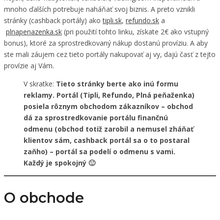
mnoho ďalších potrebuje naháňať svoj biznis. A preto vznikli
stránky (cashback portály) ako
tipli.sk
,
refundo.sk
a
plnapenazenka.sk
(pri použití tohto linku, získate 2€ ako vstupný
bonus), ktoré za sprostredkovaný nákup dostanú províziu. A aby
ste mali záujem cez tieto portály nakupovať aj vy, dajú časť z tejto
provízie aj Vám.
V skratke:
Tieto stránky berte ako inú formu
reklamy. Portál (Tipli, Refundo, Plná peňaženka)
posiela rôznym obchodom zákazníkov – obchod
dá za sprostredkovanie portálu finančnú
odmenu (obchod totiž zarobil a nemusel zháňať
klientov sám, cashback portál sa o to postaral
zaňho) – portál sa podelí o odmenu s vami.
Každý je spokojný 🙂
O obchode