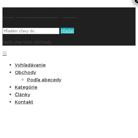
kupón a zľavy.sk
Hľadať
Našli sme tieto obchody:
Vyhľadávanie
Obchody
Podľa abecedy
Kategórie
Články
Kontakt