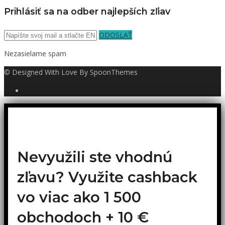
Prihlásiť sa na odber najlepších zľiav
ODOSLAŤ
Nezasielame spam
© Designed With Love By SpoonThemes
Nevyužili ste vhodnú
zľavu? Využite cashback
vo viac ako 1 500
obchodoch +
10 €