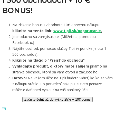
1 500 obchodoch +
10 €
BONUS!
Na získanie bonusu v hodnote 10€ k prvému nákupu
kliknite na tento link:
www.tipli.sk/odporucanie
.
Jednoducho sa zaregistrujte. (Môžete aj pomocou
Facebook-u.)
Nájdite obchod, pomocou služby Tipli (v ponuke je cca 1
500 obchodov).
Kliknite na tlačidlo "Prejsť do obchodu"
.
Vyhľadajte produkt, o ktorý máte záujem
priamo na
stránke obchodu, ktorá sa vám otvorí a zakúpte ho.
Hotovo!
Na vašom účte na Tipli budete vidieť, koľko sa vám
z nákupu vrátilo. Po potvrdení nákupu, si tieto peniaze
môžete dať hneď vyplatiť na váš bankový účet.
Začnite šetriť až do výšky 25% + 10€ bonus