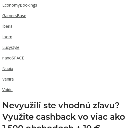
EconomyBookings
GamersBase
Iberia
Joom
Lucystyle
nanoSPACE
Nubia
Venira
Voidu
Nevyužili ste vhodnú zľavu?
Využite cashback vo viac ako