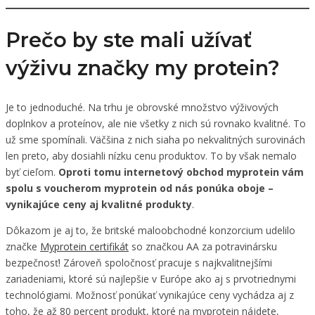
Prečo by ste mali užívať
výživu značky my protein?
Je to jednoduché. Na trhu je obrovské množstvo výživových
doplnkov a proteínov, ale nie všetky z nich sú rovnako kvalitné. To
už sme spomínali. Väčšina z nich siaha po nekvalitných surovinách
len preto, aby dosiahli nízku cenu produktov. To by však nemalo
byť cieľom.
Oproti tomu internetový obchod myprotein vám
spolu s voucherom myprotein od nás ponúka oboje –
vynikajúce ceny aj kvalitné produkty
.
Dôkazom je aj to, že britské maloobchodné konzorcium udelilo
značke
Myprotein certifikát
so značkou AA za potravinársku
bezpečnosť! Zároveň spoločnosť pracuje s najkvalitnejšími
zariadeniami, ktoré sú najlepšie v Európe ako aj s prvotriednymi
technológiami. Možnosť ponúkať vynikajúce ceny vychádza aj z
toho, že až 80 percent produkt, ktoré na myprotein nájdete,