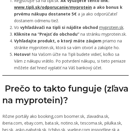
Registrujte sa na tipli.sk.
Ak využijete tento link:
www.tipli.sk/odporucanie/myprotein
a ako bonus k
prvému nákupu dostanete 5€
a ja ako odporúčateľ
dostanem odmenu tiež.
Vo
vyhľadávači na tipli si nájdite obchod
myprotein.sk
.
Kliknite na “Prejsť do obchodu”
na stránku myprotein.sk.
Vyhľadajte produkt, o ktorý máte záujem
priamo na
stránke myprotein.sk, ktorá sa vám otvorí a zakúpte ho.
Hotovo!
Na Vašom účte na Tipli budete vidieť, koľko sa
Vám z nákupu vrátilo. Po potvrdení nákupu, si tieto peniaze
môžete dať hneď vyplatiť na Váš bankový účet.
Prečo to takto funguje (zľava
na myprotein)?
Rôzne portály ako booking,com boomer.sk, zlavadna.sk,
iberia.com, ebay.com, bata.sk, notino.sk, tescoma.sk, pilulka.sk,
hej.sk, asko-nabytok.sk, tchibo.sk, vueling.com insportline.sk a