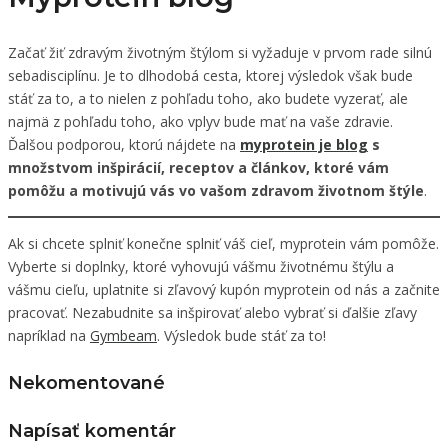
Začať žiť zdravým životným štýlom si vyžaduje v prvom rade silnú
sebadisciplínu. Je to dlhodobá cesta, ktorej výsledok však bude
stáť za to, a to nielen z pohľadu toho, ako budete vyzerať, ale
najmä z pohľadu toho, ako vplyv bude mať na vaše zdravie.
Ďalšou podporou, ktorú nájdete na
myprotein je blog
s
množstvom inšpirácií, receptov a článkov, ktoré vám
pomôžu a motivujú vás vo vašom zdravom životnom štýle
.
Ak si chcete splniť konečne splniť váš cieľ, myprotein vám pomôže.
Vyberte si doplnky, ktoré vyhovujú vášmu životnému štýlu a
vášmu cieľu, uplatnite si zľavový kupón myprotein od nás a začnite
pracovať. Nezabudnite sa inšpirovať alebo vybrať si ďalšie zľavy
napríklad na
Gymbeam
. Výsledok bude stáť za to!
Nekomentované
Napísať komentár