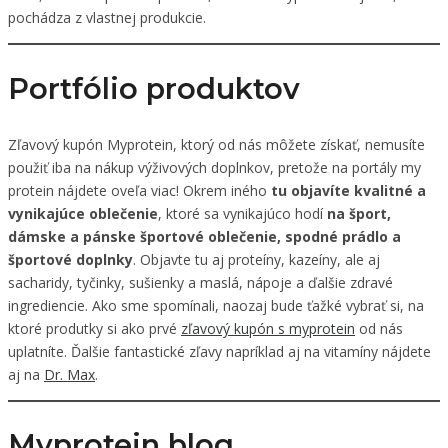
pochádza z vlastnej produkcie.
Portfólio produktov
Zľavový kupón Myprotein, ktorý od nás môžete získať, nemusíte
použiť iba na nákup výživových doplnkov, pretože na portály my
protein nájdete oveľa viac! Okrem iného
tu objavíte kvalitné a
vynikajúce oblečenie
, ktoré sa vynikajúco hodí
na šport,
dámske a pánske športové oblečenie, spodné prádlo a
športové doplnky
. Objavte tu aj proteíny, kazeíny, ale aj
sacharidy, tyčinky, sušienky a maslá, nápoje a ďalšie zdravé
ingrediencie. Ako sme spomínali, naozaj bude ťažké vybrať si, na
ktoré produtky si ako prvé
zľavový kupón s myprotein
od nás
uplatníte. Ďalšie fantastické zľavy napríklad aj na vitamíny nájdete
aj na
Dr. Max
.
Myprotein blog