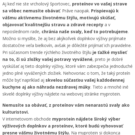
Aj keď nie ste vrcholový športovec,
proteínov vo vašej strave
sa vôbec nemusíte obávať
. Práve naopak.
Prispievajú k
vášmu aktívnemu životnému štýlu, motivujú skúšať,
objavovať kvalitnejšiu stravu a zdravé recepty
a v
neposlednom rade,
chránia naše svaly, keď to potrebujeme
.
Možno si myslíte, že aj bez akýkoľvek doplnkov výživy prijímate
dostatočne veľa bielkovín, avšak je dôležité prijímať ich pravidelne.
Pri súčasnom trende rýchleho životného štýlu
je ťažké myslieť
na to, či sú zložky vašej potravy vyvážené
, preto je dobré
vyskúšať aj tieto doplnky výživy, ktoré vám zabezpečia jednoduché
jedno plné vyvážených zložiek. Nehovoriac o tom, že taký proteín
môže byť napríklad aj
skvelou súčasťou vašej každodennej
kuchyne aj ako náhrada nezdravej múky
. Tieto a mnohé iné
skvelé doplnky výživy nájdete na webovej stránke myprotein.
Nemusíte sa obávať, z proteínov vám nenarastú svaly ako
kulturistovi.
V internetovom obchode
myprotein nájdete široký výber
výživových doplnkov a proteínov, ktoré budú vyhovovať
presne vášmu životnému štýlu.
Na myprotein si dokonca