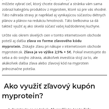
môžete vybrať cieľ, ktorý chcete dosiahnuť a stránka vám sama
zobrazí kategóriu produktov z myprotein, ktoré sú pre vás vhodné.
Táto náhrada stravy je napríklad aj vynikajúcou súčasťou diétnych
plánov a plánov na redukciu hmotnosti. Táto bielkovina sa dá
taktiež využiť aj ako skvelá súčasť vašej každodennej kuchyne.
Určite vás okrem skvelých cien v tomto internetovom obchode
poteší aj ďalšia
zľava vo forme zľavového kódu
myprotein.
Získajte zľavu pri nákupe v internetovom obchode
myprotein.sk.
Zľava je vo výške 2,5% + 5€.
Pokiaľ investujete do
seba a do svojho zdravia, akákoľvek investícia stojí za to, ale
akákoľvek ďalšia zľava alebo zľavový kód na myprotein
jednoznačne potešia.
Ako využiť zľavový kupón
myprotein?