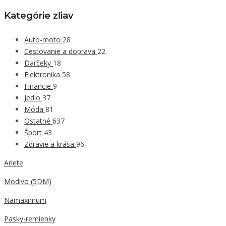
Kategórie zľiav
Auto-moto
28
Cestovanie a doprava
22
Darčeky
18
Elektronika
58
Financie
9
Jedlo
37
Móda
81
Ostatné
637
Šport
43
Zdravie a krása
96
Ariete
Modivo (5DM)
Namaximum
Pasky-remienky