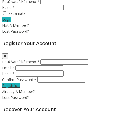
Používateľské meno *
Heslo *
Zapamätať
Login
Not A Member?
Lost Password?
Register Your Account
×
Používateľské meno *
Email *
Heslo *
Confirm Password *
Registrácia
Already A Member?
Lost Password?
Recover Your Account