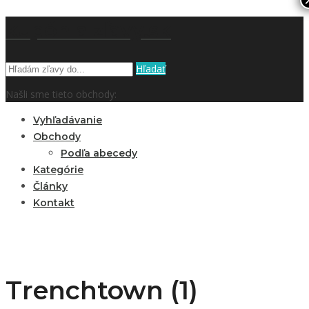
kupón a zľavy.sk
Hľadať
Našli sme tieto obchody:
Vyhľadávanie
Obchody
Podľa abecedy
Kategórie
Články
Kontakt
Trenchtown (1)