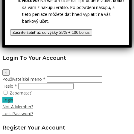
Hotovo!
Na vašom účte na Tipli budete vidieť, koľko
sa vám z nákupu vrátilo. Po potvrdení nákupu, si
tieto peniaze môžete dať hneď vyplatiť na váš
bankový účet.
Začnite šetriť až do výšky 25% + 10€ bonus
Login To Your Account
×
Používateľské meno *
Heslo *
Zapamätať
Login
Not A Member?
Lost Password?
Register Your Account