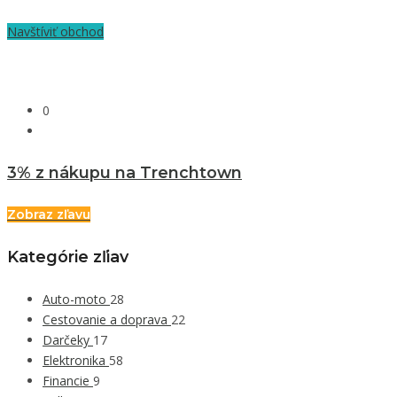
Navštíviť obchod
0
3% z nákupu na Trenchtown
Zobraz zľavu
Kategórie zľiav
Auto-moto
28
Cestovanie a doprava
22
Darčeky
17
Elektronika
58
Financie
9