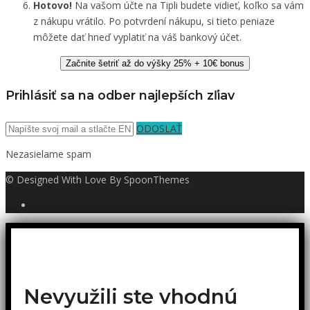
Hotovo!
Na vašom účte na Tipli budete vidieť, koľko sa vám
z nákupu vrátilo. Po potvrdení nákupu, si tieto peniaze
môžete dať hneď vyplatiť na váš bankový účet.
Začnite šetriť až do výšky 25% + 10€ bonus
Prihlásiť sa na odber najlepších zľiav
ODOSLAŤ
Nezasielame spam
© Designed With Love By SpoonThemes
Nevyužili ste vhodnú