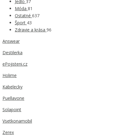
Jedlo
37
Móda
81
Ostatné
637
Šport
43
Zdravie a krása
96
Answear
Destilerka
ePojisteni.cz
Holime
Kabelecky
Puellavone
Solapoint
Vsetkonamobil
Zerex