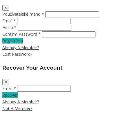
×
Používateľské meno *
Email *
Heslo *
Confirm Password *
Registrácia
Already A Member?
Lost Password?
Recover Your Account
×
Email *
Recover
Already A Member?
Not A Member?