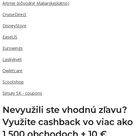
Artmie (pôvodné Maliarskeplatno)
CruiseDirect
DisneyStore
EaseUS
Eurowings
Laskykvet
Owletcare
Scootshop
Sinsay SK - coupons
Nevyužili ste vhodnú zľavu?
Využite cashback vo viac ako
1 500 obchodoch +
10 €