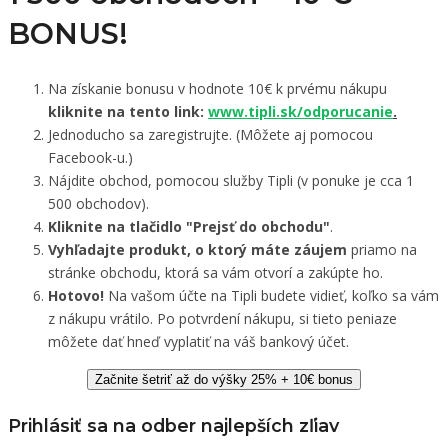
BONUS!
Na získanie bonusu v hodnote 10€ k prvému nákupu
kliknite na tento link:
www.tipli.sk/odporucanie
.
Jednoducho sa zaregistrujte. (Môžete aj pomocou
Facebook-u.)
Nájdite obchod, pomocou služby Tipli (v ponuke je cca 1
500 obchodov).
Kliknite na tlačidlo "Prejsť do obchodu"
.
Vyhľadajte produkt, o ktorý máte záujem
priamo na
stránke obchodu, ktorá sa vám otvorí a zakúpte ho.
Hotovo!
Na vašom účte na Tipli budete vidieť, koľko sa vám
z nákupu vrátilo. Po potvrdení nákupu, si tieto peniaze
môžete dať hneď vyplatiť na váš bankový účet.
Začnite šetriť až do výšky 25% + 10€ bonus
Prihlásiť sa na odber najlepších zľiav