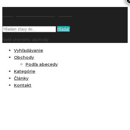
kupón a zľavy.sk
Hľadať
Našli sme tieto obchody:
Vyhľadávanie
Obchody
Podľa abecedy
Kategórie
Články
Kontakt