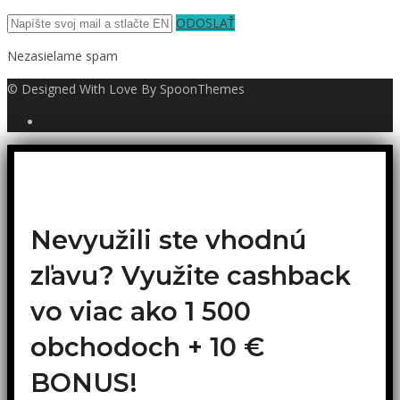
ODOSLAŤ
Nezasielame spam
© Designed With Love By SpoonThemes
Nevyužili ste vhodnú
zľavu? Využite cashback
vo viac ako 1 500
obchodoch +
10 €
BONUS!