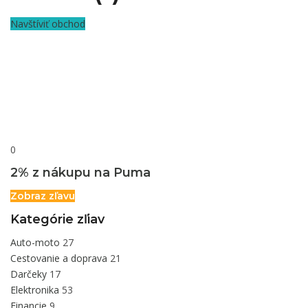
Navštíviť obchod
0
2% z nákupu na Puma
Zobraz zľavu
Kategórie zľiav
Auto-moto
27
Cestovanie a doprava
21
Darčeky
17
Elektronika
53
Financie
9