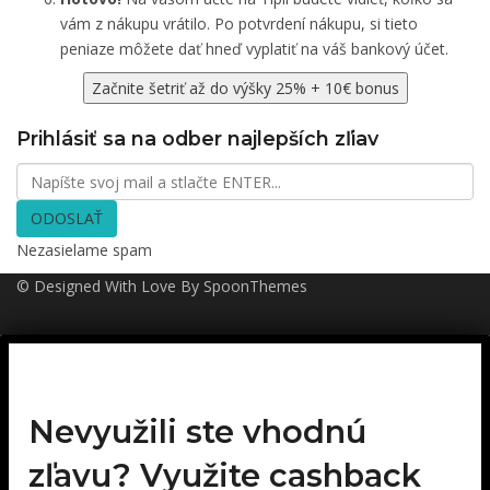
vám z nákupu vrátilo. Po potvrdení nákupu, si tieto
peniaze môžete dať hneď vyplatiť na váš bankový účet.
Začnite šetriť až do výšky 25% + 10€ bonus
Prihlásiť sa na odber najlepších zľiav
ODOSLAŤ
Nezasielame spam
© Designed With Love By SpoonThemes
Nevyužili ste vhodnú
zľavu? Využite cashback