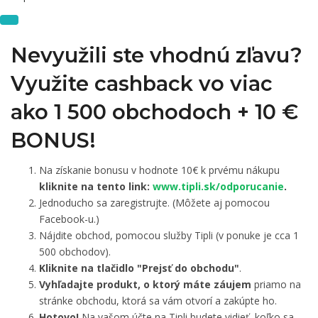
Nevyužili ste vhodnú zľavu?
Využite cashback vo viac
ako 1 500 obchodoch +
10 €
BONUS!
Na získanie bonusu v hodnote 10€ k prvému nákupu
kliknite na tento link:
www.tipli.sk/odporucanie
.
Jednoducho sa zaregistrujte. (Môžete aj pomocou
Facebook-u.)
Nájdite obchod, pomocou služby Tipli (v ponuke je cca 1
500 obchodov).
Kliknite na tlačidlo "Prejsť do obchodu"
.
Vyhľadajte produkt, o ktorý máte záujem
priamo na
stránke obchodu, ktorá sa vám otvorí a zakúpte ho.
Hotovo!
Na vašom účte na Tipli budete vidieť, koľko sa