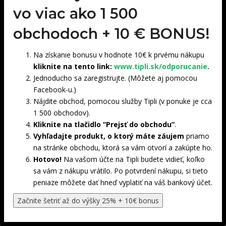
vo viac ako 1 500
obchodoch +
10 € BONUS!
Na získanie bonusu v hodnote 10€ k prvému nákupu
kliknite na tento link:
www.tipli.sk/odporucanie
.
Jednoducho sa zaregistrujte. (Môžete aj pomocou
Facebook-u.)
Nájdite obchod, pomocou služby Tipli (v ponuke je cca
1 500 obchodov).
Kliknite na tlačidlo “Prejsť do obchodu”
.
Vyhľadajte produkt, o ktorý máte záujem
priamo
na stránke obchodu, ktorá sa vám otvorí a zakúpte ho.
Hotovo!
Na vašom účte na Tipli budete vidieť, koľko
sa vám z nákupu vrátilo. Po potvrdení nákupu, si tieto
peniaze môžete dať hneď vyplatiť na váš bankový účet.
Začnite šetriť až do výšky 25% + 10€ bonus