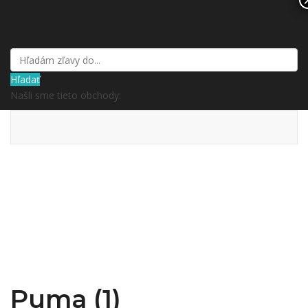
kupón a zľavy.sk
Hľadať
Našli sme tieto obchody:
Puma (1)