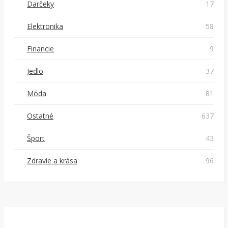
Darčeky
17
Elektronika
58
Financie
9
Jedlo
37
Móda
81
Ostatné
637
Šport
43
Zdravie a krása
96