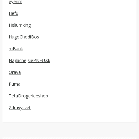
eyerim
Hefu
Heliumking
HugoChodiBos
mBank
NajlacnejsiePNEU.sk
Orava
Puma
TetaDrogerieeshop
Zdravysvet