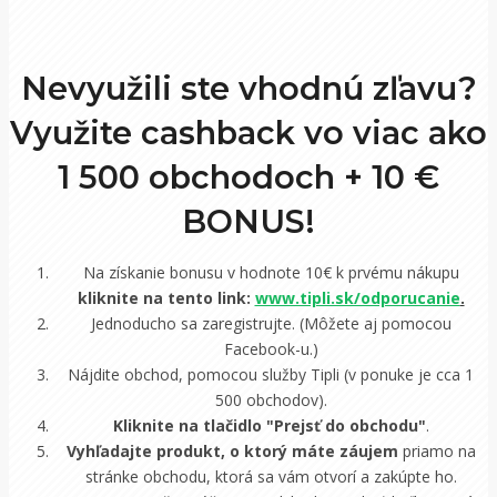
Nevyužili ste vhodnú zľavu?
Využite cashback vo viac ako
1 500 obchodoch +
10 €
BONUS!
Na získanie bonusu v hodnote 10€ k prvému nákupu
kliknite na tento link:
www.tipli.sk/odporucanie
.
Jednoducho sa zaregistrujte. (Môžete aj pomocou
Facebook-u.)
Nájdite obchod, pomocou služby Tipli (v ponuke je cca 1
500 obchodov).
Kliknite na tlačidlo "Prejsť do obchodu"
.
Vyhľadajte produkt, o ktorý máte záujem
priamo na
stránke obchodu, ktorá sa vám otvorí a zakúpte ho.