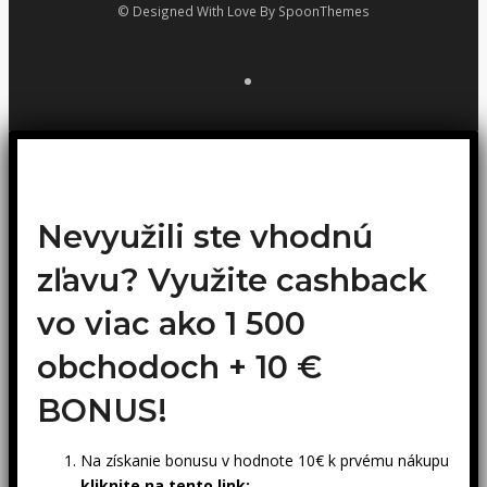
© Designed With Love By SpoonThemes
Nevyužili ste vhodnú
zľavu? Využite cashback
vo viac ako 1 500
obchodoch +
10 €
BONUS!
Na získanie bonusu v hodnote 10€ k prvému nákupu
kliknite na tento link: