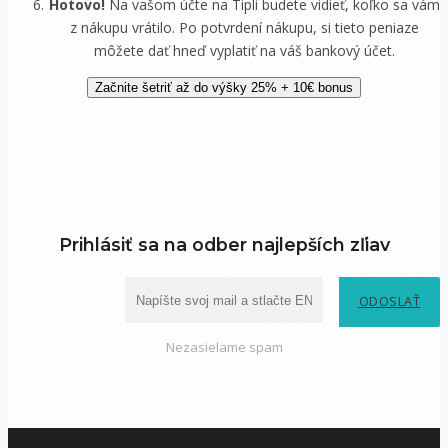
Hotovo!
Na vašom účte na Tipli budete vidieť, koľko sa vám
z nákupu vrátilo. Po potvrdení nákupu, si tieto peniaze
môžete dať hneď vyplatiť na váš bankový účet.
Začnite šetriť až do výšky 25% + 10€ bonus
Prihlásiť sa na odber najlepších zľiav
ODOSLAŤ
Nezasielame spam