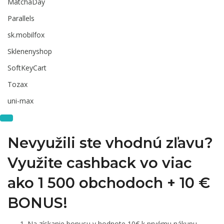
MatchaDay
Parallels
sk.mobilfox
Sklenenyshop
SoftKeyCart
Tozax
uni-max
Nevyužili ste vhodnú zľavu?
Využite cashback vo viac
ako 1 500 obchodoch +
10 €
BONUS!
Na získanie bonusu v hodnote 10€ k prvému nákupu