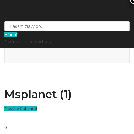
kupón a zľavy.sk
Hľadať
Našli sme tieto obchody:
Msplanet (1)
Navštíviť obchod
0