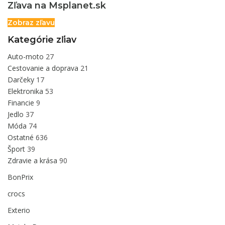
Zľava na Msplanet.sk
Zobraz zľavu
Kategórie zľiav
Auto-moto
27
Cestovanie a doprava
21
Darčeky
17
Elektronika
53
Financie
9
Jedlo
37
Móda
74
Ostatné
636
Šport
39
Zdravie a krása
90
BonPrix
crocs
Exterio