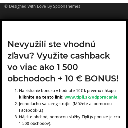
© Designed With Love By SpoonThemes
Nevyužili ste vhodnú
zľavu? Využite cashback
vo viac ako 1 500
obchodoch +
10 € BONUS!
Na získanie bonusu v hodnote 10€ k prvému nákupu
kliknite na tento link:
www.tipli.sk/odporucanie
.
Jednoducho sa zaregistrujte. (Môžete aj pomocou
Facebook-u.)
Nájdite obchod, pomocou služby Tipli (v ponuke je cca
1 500 obchodov).