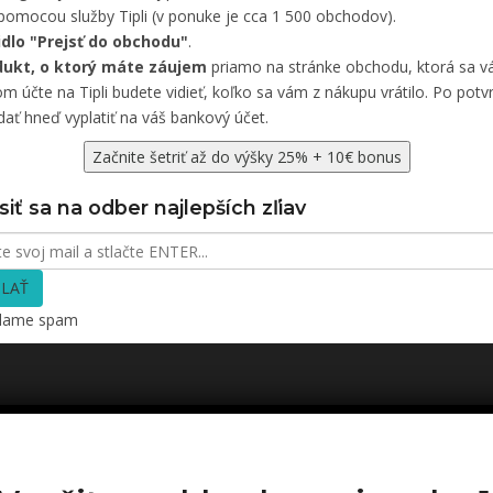
pomocou služby Tipli (v ponuke je cca 1 500 obchodov).
čidlo "Prejsť do obchodu"
.
dukt, o ktorý máte záujem
priamo na stránke obchodu, ktorá sa vá
 účte na Tipli budete vidieť, koľko sa vám z nákupu vrátilo. Po potvr
ať hneď vyplatiť na váš bankový účet.
Začnite šetriť až do výšky 25% + 10€ bonus
siť sa na odber najlepších zľiav
LAŤ
elame spam