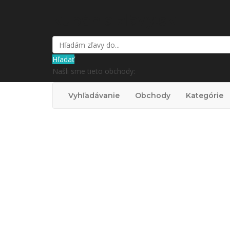
kupón a zľavy.sk
Hľadať
Našli sme tieto obchody:
Vyhľadávanie
Obchody
Kategórie