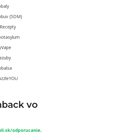
obaly
obuv (5DM)
tRecepty
ootasylum
zyVape
azuby
obalsa
uzzleYOU
hback vo
!
li.sk/odporucanie
.