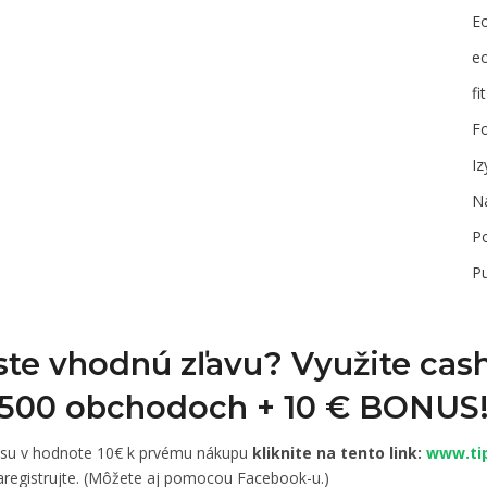
E
e
fi
F
I
N
P
P
 ste vhodnú zľavu? Využite cas
1 500 obchodoch +
10 € BONUS
usu v hodnote 10€ k prvému nákupu
kliknite na tento link:
www.tip
registrujte. (Môžete aj pomocou Facebook-u.)