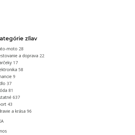
ategórie zľiav
uto-moto
28
estovanie a doprava
22
arčeky
17
ektronika
58
inancie
9
edlo
37
óda
81
statné
637
port
43
ravie a krása
96
XA
mos