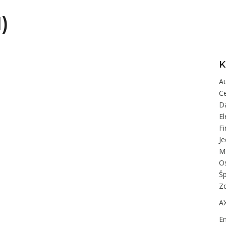
)
K
A
C
D
El
F
J
M
O
Š
Zd
A
E