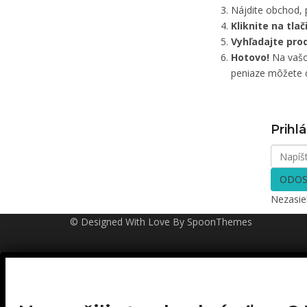
Nájdite obchod, 
Kliknite na tla
Vyhľadajte pro
Hotovo!
Na vašom
peniaze môžete d
Prihlá
ODOS
Nezasi
© Designed With Love By SpoonThemes