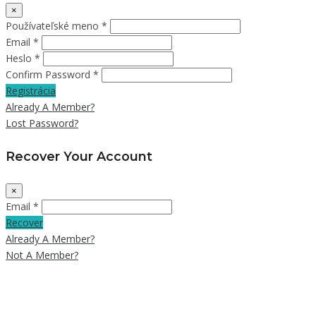
×
Používateľské meno *
Email *
Heslo *
Confirm Password *
Registrácia
Already A Member?
Lost Password?
Recover Your Account
×
Email *
Recover
Already A Member?
Not A Member?