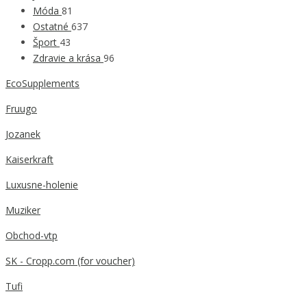
Móda
81
Ostatné
637
Šport
43
Zdravie a krása
96
EcoSupplements
Fruugo
Jozanek
Kaiserkraft
Luxusne-holenie
Muziker
Obchod-vtp
SK - Cropp.com (for voucher)
Tufi