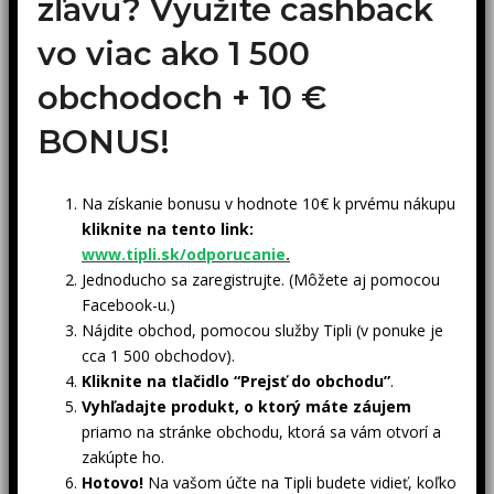
zľavu? Využite cashback
vo viac ako 1 500
obchodoch +
10 €
BONUS!
Na získanie bonusu v hodnote 10€ k prvému nákupu
kliknite na tento link:
www.tipli.sk/odporucanie
.
Jednoducho sa zaregistrujte. (Môžete aj pomocou
Facebook-u.)
Nájdite obchod, pomocou služby Tipli (v ponuke je
cca 1 500 obchodov).
Kliknite na tlačidlo “Prejsť do obchodu”
.
Vyhľadajte produkt, o ktorý máte záujem
priamo na stránke obchodu, ktorá sa vám otvorí a
zakúpte ho.
Hotovo!
Na vašom účte na Tipli budete vidieť, koľko