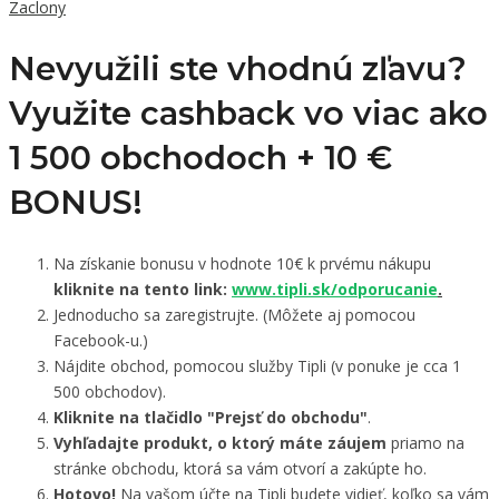
Zaclony
Nevyužili ste vhodnú zľavu?
Využite cashback vo viac ako
1 500 obchodoch +
10 €
BONUS!
Na získanie bonusu v hodnote 10€ k prvému nákupu
kliknite na tento link:
www.tipli.sk/odporucanie
.
Jednoducho sa zaregistrujte. (Môžete aj pomocou
Facebook-u.)
Nájdite obchod, pomocou služby Tipli (v ponuke je cca 1
500 obchodov).
Kliknite na tlačidlo "Prejsť do obchodu"
.
Vyhľadajte produkt, o ktorý máte záujem
priamo na
stránke obchodu, ktorá sa vám otvorí a zakúpte ho.
Hotovo!
Na vašom účte na Tipli budete vidieť, koľko sa vám