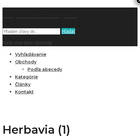
kupón a zľavy.sk
Hľadať
Našli sme tieto obchody:
Vyhľadávanie
Obchody
Podľa abecedy
Kategórie
Články
Kontakt
Herbavia (1)