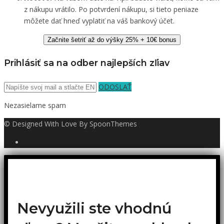
z nákupu vrátilo. Po potvrdení nákupu, si tieto peniaze
môžete dať hneď vyplatiť na váš bankový účet.
Začnite šetriť až do výšky 25% + 10€ bonus
Prihlásiť sa na odber najlepších zľiav
ODOSLAŤ
Nezasielame spam
© Designed With Love By SpoonThemes
Nevyužili ste vhodnú