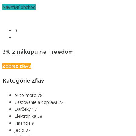
Navštíviť obchod
0
3% z nákupu na Freedom
Zobraz zľavu
Kategórie zľiav
Auto-moto
28
Cestovanie a doprava
22
Darčeky
17
Elektronika
58
Financie
9
Jedlo
37