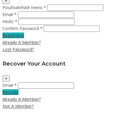
×
Používateľské meno *
Email *
Heslo *
Confirm Password *
Registrácia
Already A Member?
Lost Password?
Recover Your Account
×
Email *
Recover
Already A Member?
Not A Member?