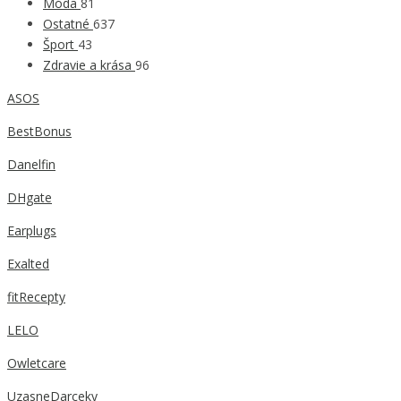
Móda
81
Ostatné
637
Šport
43
Zdravie a krása
96
ASOS
BestBonus
Danelfin
DHgate
Earplugs
Exalted
fitRecepty
LELO
Owletcare
UzasneDarceky