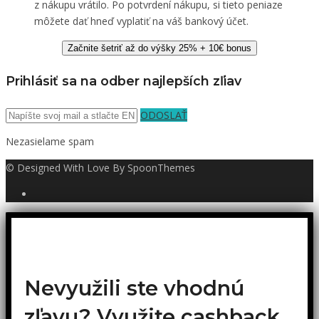
z nákupu vrátilo. Po potvrdení nákupu, si tieto peniaze
môžete dať hneď vyplatiť na váš bankový účet.
Začnite šetriť až do výšky 25% + 10€ bonus
Prihlásiť sa na odber najlepších zľiav
ODOSLAŤ
Nezasielame spam
© Designed With Love By SpoonThemes
Nevyužili ste vhodnú
zľavu? Využite cashback