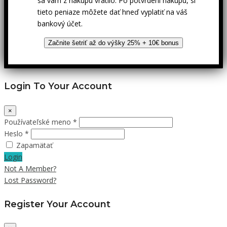
sa vám z nákupu vrátilo. Po potvrdení nákupu, si
tieto peniaze môžete dať hneď vyplatiť na váš
bankový účet.
Začnite šetriť až do výšky 25% + 10€ bonus
Login To Your Account
×
Používateľské meno *
Heslo *
Zapamätať
Login
Not A Member?
Lost Password?
Register Your Account