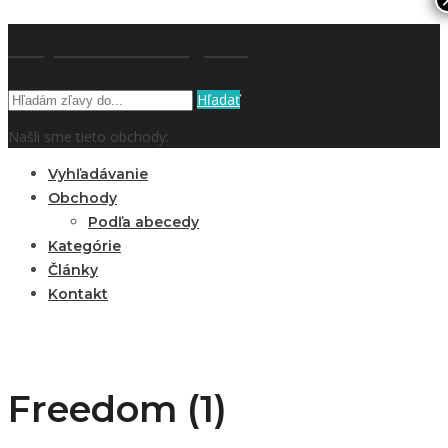
kupón a zľavy.sk
Hľadať
Našli sme tieto obchody:
Vyhľadávanie
Obchody
Podľa abecedy
Kategórie
Články
Kontakt
Freedom (1)