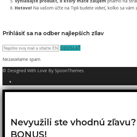
Vyhľadajte produkt, o ktorý máte záujem
priamo na strá
Hotovo!
Na vašom účte na Tipli budete vidieť, koľko sa vám z
Prihlásiť sa na odber najlepších zľiav
ODOSLAŤ
Nezasielame spam
© Designed With Love By SpoonThemes
Nevyužili ste vhodnú zľavu
BONUS!