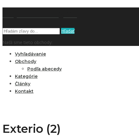
kupón a zľavy.sk
Hľadať
Našli sme tieto obchody:
Vyhľadávanie
Obchody
Podľa abecedy
Kategórie
Články
Kontakt
Exterio (2)