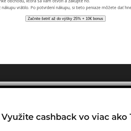
nke obchodu, ktorá sa vám otvorí a zakúpte ho.
 nákupu vrátilo. Po potvrdení nákupu, si tieto peniaze môžete dať hne
Začnite šetriť až do výšky 25% + 10€ bonus
? Využite cashback vo viac ak