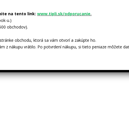
nite na tento link:
www.tipli.sk/odporucanie
.
ok-u.)
 500 obchodov).
tránke obchodu, ktorá sa vám otvorí a zakúpte ho.
ám z nákupu vrátilo. Po potvrdení nákupu, si tieto peniaze môžete dať