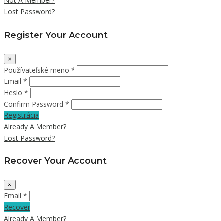
Not A Member?
Lost Password?
Register Your Account
×
Používateľské meno *
Email *
Heslo *
Confirm Password *
Registrácia
Already A Member?
Lost Password?
Recover Your Account
×
Email *
Recover
Already A Member?