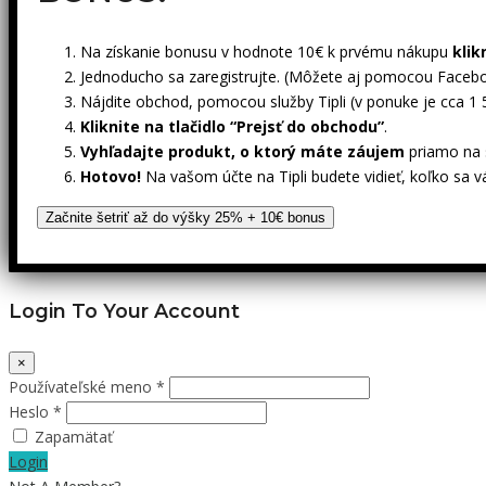
Na získanie bonusu v hodnote 10€ k prvému nákupu
klik
Jednoducho sa zaregistrujte. (Môžete aj pomocou Facebo
Nájdite obchod, pomocou služby Tipli (v ponuke je cca 1
Kliknite na tlačidlo “Prejsť do obchodu”
.
Vyhľadajte produkt, o ktorý máte záujem
priamo na s
Hotovo!
Na vašom účte na Tipli budete vidieť, koľko sa v
Začnite šetriť až do výšky 25% + 10€ bonus
Login To Your Account
×
Používateľské meno *
Heslo *
Zapamätať
Login