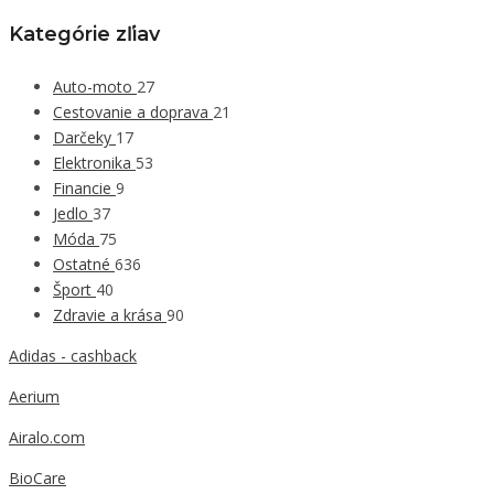
Kategórie zľiav
Auto-moto
27
Cestovanie a doprava
21
Darčeky
17
Elektronika
53
Financie
9
Jedlo
37
Móda
75
Ostatné
636
Šport
40
Zdravie a krása
90
Adidas - cashback
Aerium
Airalo.com
BioCare