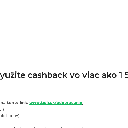
Využite cashback vo viac ako 
 na tento link:
www.tipli.sk/odporucanie
.
u.)
 obchodov).