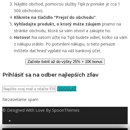
Nájdite obchod, pomocou služby Tipli (v ponuke je cca 1
500 obchodov).
Kliknite na tlačidlo "Prejsť do obchodu"
.
Vyhľadajte produkt, o ktorý máte záujem
priamo na
stránke obchodu, ktorá sa vám otvorí a zakúpte ho.
Hotovo!
Na vašom účte na Tipli budete vidieť, koľko sa vám
z nákupu vrátilo. Po potvrdení nákupu, si tieto peniaze
môžete dať hneď vyplatiť na váš bankový účet.
Začnite šetriť až do výšky 25% + 10€ bonus
Prihlásiť sa na odber najlepších zľiav
ODOSLAŤ
Nezasielame spam
© Designed With Love By SpoonThemes