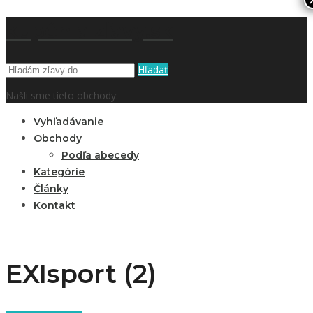
kupón a zľavy.sk
Hľadať
Našli sme tieto obchody:
Vyhľadávanie
Obchody
Podľa abecedy
Kategórie
Články
Kontakt
EXIsport (2)