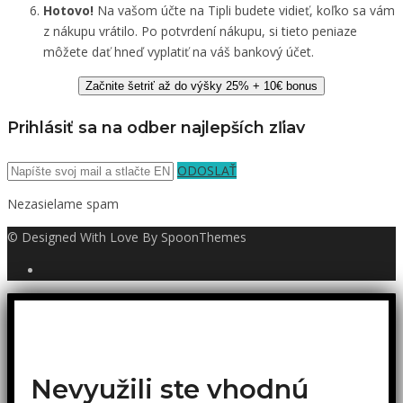
Hotovo!
Na vašom účte na Tipli budete vidieť, koľko sa vám
z nákupu vrátilo. Po potvrdení nákupu, si tieto peniaze
môžete dať hneď vyplatiť na váš bankový účet.
Začnite šetriť až do výšky 25% + 10€ bonus
Prihlásiť sa na odber najlepších zľiav
ODOSLAŤ
Nezasielame spam
© Designed With Love By SpoonThemes
Nevyužili ste vhodnú