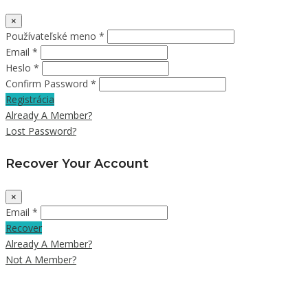
×
Používateľské meno *
Email *
Heslo *
Confirm Password *
Registrácia
Already A Member?
Lost Password?
Recover Your Account
×
Email *
Recover
Already A Member?
Not A Member?