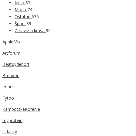
Jedlo
37
Móda
74
Ostatné
636
Šport
39
Zdravie a krása
90
AppleMix
Artforum
Beatuydeport
Brendon
eobuv
Fytoo
KampotskeKorenie
myprotein
Udacity