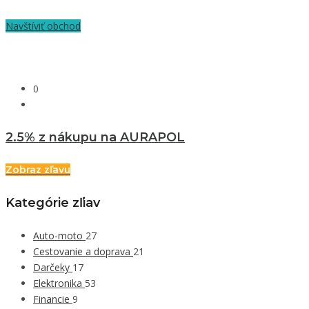
Navštíviť obchod
0
2.5% z nákupu na AURAPOL
Zobraz zľavu
Kategórie zľiav
Auto-moto
27
Cestovanie a doprava
21
Darčeky
17
Elektronika
53
Financie
9