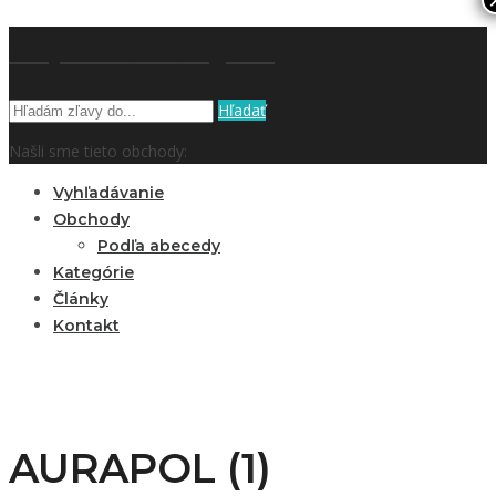
kupón a zľavy.sk
Hľadať
Našli sme tieto obchody:
Vyhľadávanie
Obchody
Podľa abecedy
Kategórie
Články
Kontakt
AURAPOL (1)