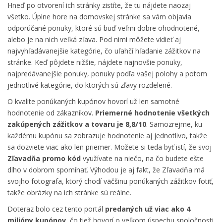
Hneď po otvorení ich stránky zistíte, že tu nájdete naozaj
všetko. Úplne hore na domovskej stránke sa vám objavia
odporúčané ponuky, ktoré sú buď veľmi dobre ohodnotené,
alebo je na nich veľká zľava. Pod nimi môžete vidieť aj
najvyhľadávanejšie kategórie, čo uľahčí hľadanie zážitkov na
stránke. Keď pôjdete nižšie, nájdete najnovšie ponuky,
najpredávanejšie ponuky, ponuky podľa vašej polohy a potom
jednotlivé kategórie, do ktorých sú zľavy rozdelené.
O kvalite ponúkaných kupónov hovorí už len samotné
hodnotenie od zákazníkov.
Priemerné hodnotenie všetkých
zakúpených zážitkov a tovaru je 8,8/10
. Samozrejme, ku
každému kupónu sa zobrazuje hodnotenie aj jednotlivo, takže
sa dozviete viac ako len priemer. Možete si teda byť istí, že svoj
Zľavadňa promo kód
využívate na niečo, na čo budete ešte
dlho v dobrom spomínať. Výhodou je aj fakt, že Zľavadňa má
svojho fotografa, ktorý chodí väčšinu ponúkaných zážitkov fotiť,
takže obrázky na ich stránke sú reálne.
Doteraz bolo cez tento portál
predaných už viac ako 4
milióny kupónov
, čo tiež hovorí o veľkom úspechu spoločnosti