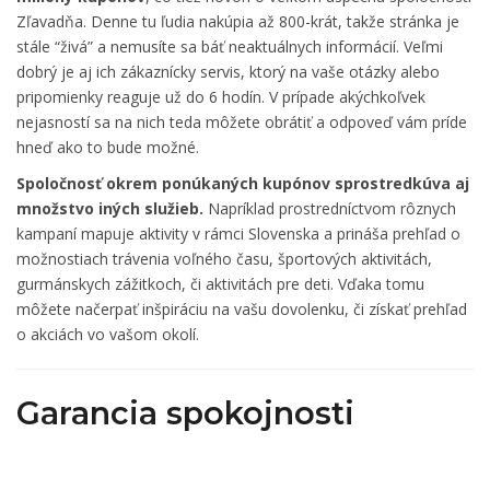
Zľavadňa. Denne tu ľudia nakúpia až 800-krát, takže stránka je
stále “živá” a nemusíte sa báť neaktuálnych informácií. Veľmi
dobrý je aj ich zákaznícky servis, ktorý na vaše otázky alebo
pripomienky reaguje už do 6 hodín. V prípade akýchkoľvek
nejasností sa na nich teda môžete obrátiť a odpoveď vám príde
hneď ako to bude možné.
Spoločnosť okrem ponúkaných kupónov sprostredkúva aj
množstvo iných služieb.
Napríklad prostredníctvom rôznych
kampaní mapuje aktivity v rámci Slovenska a prináša prehľad o
možnostiach trávenia voľného času, športových aktivitách,
gurmánskych zážitkoch, či aktivitách pre deti. Vďaka tomu
môžete načerpať inšpiráciu na vašu dovolenku, či získať prehľad
o akciách vo vašom okolí.
Garancia spokojnosti