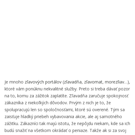
Je mnoho
zľavových portálov
(
zľavadňa
,
zľavomat
,
morezľiav
…),
ktoré vám ponúknu nekvalitné služby. Preto si treba dávať pozor
na to, komu za zážitok zaplatíte. Zľavadňa zaručuje spokojnosť
zákazníka z niekoľkých dôvodov. Prvým z nich je to, že
spolupracujú len so spoločnosťami, ktoré sú overené. Tým sa
zaisťuje hladký priebeh vybavovania akcie, ale aj samotného
zážitku. Zákazníci tak majú istotu, že nepôjdu niekam, kde sa ich
budú snažiť na všetkom okrádať o peniaze. Takže ak si za svoj