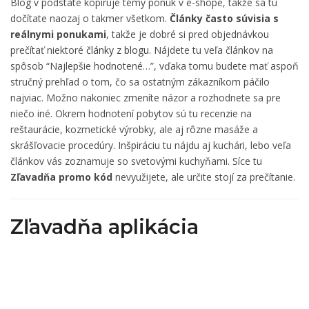
Blog v podstate kopíruje témy ponúk v e-shope, takže sa tu
dočítate naozaj o takmer všetkom.
Články často súvisia s
reálnymi ponukami
, takže je dobré si pred objednávkou
prečítať niektoré
články z blogu
. Nájdete tu veľa článkov na
spôsob “Najlepšie hodnotené…”, vďaka tomu budete mať aspoň
stručný prehľad o tom, čo sa ostatným zákazníkom páčilo
najviac. Možno nakoniec zmeníte názor a rozhodnete sa pre
niečo iné. Okrem hodnotení pobytov sú tu recenzie na
reštaurácie, kozmetické výrobky, ale aj rôzne masáže a
skrášľovacie procedúry. Inšpiráciu tu nájdu aj kuchári, lebo veľa
článkov vás zoznamuje so svetovými kuchyňami. Síce tu
Zľavadňa promo kód
nevyužijete, ale určite stojí za prečítanie.
Zľavadňa aplikácia