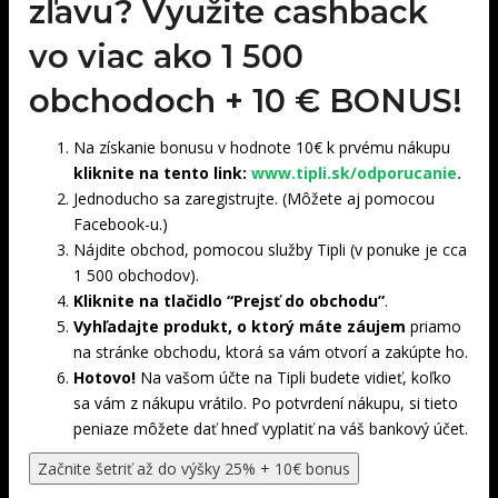
zľavu? Využite cashback
vo viac ako 1 500
obchodoch +
10 € BONUS!
Na získanie bonusu v hodnote 10€ k prvému nákupu
kliknite na tento link:
www.tipli.sk/odporucanie
.
Jednoducho sa zaregistrujte. (Môžete aj pomocou
Facebook-u.)
Nájdite obchod, pomocou služby Tipli (v ponuke je cca
1 500 obchodov).
Kliknite na tlačidlo “Prejsť do obchodu”
.
Vyhľadajte produkt, o ktorý máte záujem
priamo
na stránke obchodu, ktorá sa vám otvorí a zakúpte ho.
Hotovo!
Na vašom účte na Tipli budete vidieť, koľko
sa vám z nákupu vrátilo. Po potvrdení nákupu, si tieto
peniaze môžete dať hneď vyplatiť na váš bankový účet.
Začnite šetriť až do výšky 25% + 10€ bonus