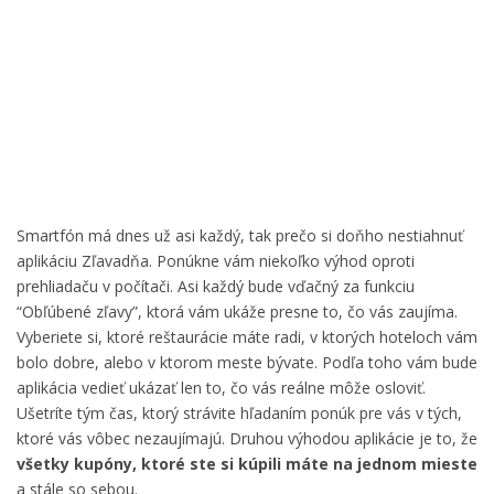
Smartfón má dnes už asi každý, tak prečo si doňho nestiahnuť
aplikáciu Zľavadňa. Ponúkne vám niekoľko výhod oproti
prehliadaču v počítači. Asi každý bude vďačný za funkciu
“Obľúbené zľavy”, ktorá vám ukáže presne to, čo vás zaujíma.
Vyberiete si, ktoré reštaurácie máte radi, v ktorých hoteloch vám
bolo dobre, alebo v ktorom meste bývate. Podľa toho vám bude
aplikácia vedieť ukázať len to, čo vás reálne môže osloviť.
Ušetríte tým čas, ktorý strávite hľadaním ponúk pre vás v tých,
ktoré vás vôbec nezaujímajú. Druhou výhodou aplikácie je to, že
všetky kupóny, ktoré ste si kúpili máte na jednom mieste
a stále so sebou.