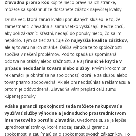
Zľavadňa promo
kód
kúpite niečo práve na ich stránke,
môžete sa spoľahnúť že dostanete zážitok najvyššej kvality.
Druhá vec, ktorá zaručí kvalitu ponúkaných služieb je to, že
zamestnanci Zľavadňa si sami všetko vyskúšajú. Keďže chcú,
aby boli zákazníci šťastní, nedajú do ponuky niečo, čo sa im
nepáčilo. Tým sa tiež zaručuje čo
najvyššia kvalita zážitkov
,
ale aj tovaru na ich stránke. Ďalšia výhoda tejto spoločnosti
spočíva v riešení problémov. Pod to spadá už spomínaná
odozva na otázky alebo sťažnosti, ale aj
finančné krytie v
prípade nedodania tovaru alebo služby
. Prvým krokom pri
reklamácii je obrátiť sa na spoločnosť, ktorá je za službu alebo
tovar priamo zodpovedná. Ak ale oni neodsúhlasia reklamáciu a
pritom je odôvodnená, Zľavadňa vám preplatí celú sumu
kúpenej ponuky.
Vďaka garancii spokojnosti teda môžete nakupovať a
využívať služby výhodne a jednoducho prostredníctvom
internetového portálu Zľavadňa.
Uvedomte si, že je lepšie
uprednostniť stránky, ktoré naozaj zaručujú garanciu
spokojnosti a zaujímajú sa o spokojnosť svojich zákazníkov. To