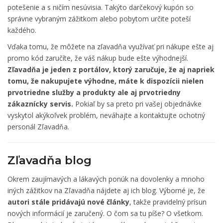
potešenie a s ničím nesúvisia. Takýto darčekový kupón so
správne vybraným zážitkom alebo pobytom určite poteší
každého.
Vďaka tomu, že môžete na zľavadňa využívať pri nákupe ešte aj
promo kód zaručíte, že váš nákup bude ešte výhodnejší.
Zľavadňa je jeden z portálov, ktorý zaručuje, že aj napriek
tomu, že nakupujete výhodne, máte k dispozícii nielen
prvotriedne služby a produkty ale aj prvotriedny
zákaznícky servis.
Pokiaľ by sa preto pri vašej objednávke
vyskytol akýkoľvek problém, neváhajte a kontaktujte ochotný
personál Zľavadňa.
Zľavadňa blog
Okrem zaujímavých a lákavých ponúk na dovolenky a mnoho
iných zážitkov na Zľavadňa nájdete aj ich blog. Výborné je, že
autori stále pridávajú nové články
, takže pravidelný prísun
nových informácií je zaručený. O čom sa tu píše? O všetkom.