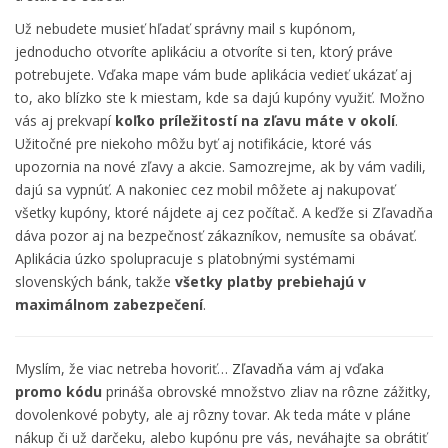
Už nebudete musieť hľadať správny mail s kupónom,
jednoducho otvoríte aplikáciu a otvoríte si ten, ktorý práve
potrebujete. Vďaka mape vám bude aplikácia vedieť ukázať aj
to, ako blízko ste k miestam, kde sa dajú kupóny využiť. Možno
vás aj prekvapí
koľko príležitostí na zľavu máte v okolí
.
Užitočné pre niekoho môžu byť aj notifikácie, ktoré vás
upozornia na nové zľavy a akcie. Samozrejme, ak by vám vadili,
dajú sa vypnúť. A nakoniec cez mobil môžete aj nakupovať
všetky kupóny, ktoré nájdete aj cez počítač. A keďže si Zľavadňa
dáva pozor aj na bezpečnosť zákazníkov, nemusíte sa obávať.
Aplikácia úzko spolupracuje s platobnými systémami
slovenských bánk, takže
všetky platby prebiehajú v
maximálnom zabezpečení
.
Myslím, že viac netreba hovoriť…
Zľavadňa
vám aj vďaka
promo kódu
prináša obrovské množstvo zliav na rôzne zážitky,
dovolenkové pobyty, ale aj rôzny tovar. Ak teda máte v pláne
nákup či už darčeku, alebo kupónu pre vás, neváhajte sa obrátiť