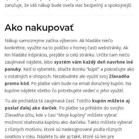
zaručuje, že váš nákup bude oveľa viac bezpečný a spokojnejší.
Ako nakupovať
Nákup samozrejme začína výberom. Ak hľadáte niečo
konkrétne, využite na to políčko v hornej časti webstránky. Ak
len hľadáte inšpiráciu, prejdite si celú stránku. Určite tam niečo
zaujímavé nájdete, lebo
systém vám každý deň navrhne iné
ponuky
. Keď si vyberiete, stlačte ikonku “kúpiť” a pokračujte ako
v ostatných e-shopoch. Nezabudnite ale využiť svoj
Zľavadňa
promo kód
. Po platbe vám bude na email doručený kupón. Na
kupóne nájdete všetko čo potrebujete vedieť o jeho využití.
Tu ale prichádza tá zaujímavá časť. Totižto
kupón môžete aj
poslať ďalej ako darček
. Po platbe sa prihláste do svojho
Zľavadňa účtu, kde v časi “Moje kupóny” môžete vybrať
možnosť stiahnutia kupónu ako darčeku. Takto môžete vyberať
z rôznych motívov, ktoré sú nadesignované podľa rôznych
sviatkov v roku. Nájdete tu ale aj také, ktoré sú len pre