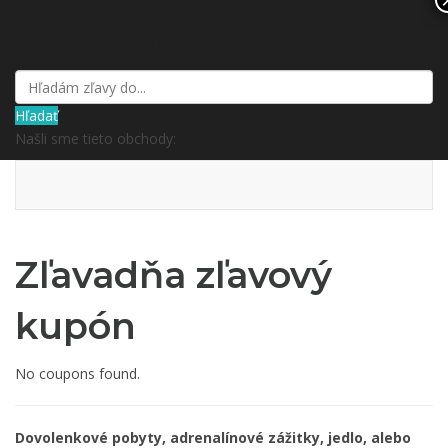
kupón a zľavy.sk
Hľadať
Našli sme tieto obchody:
Zľavadňa zľavový
kupón
No coupons found.
Dovolenkové pobyty, adrenalínové zážitky, jedlo, alebo