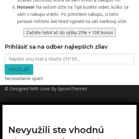
Hotovo!
Na vašom účte na Tipli budete vidieť, koľko sa
vám z nákupu vrátilo. Po potvrdení nákupu, si tieto
peniaze môžete dať hneď vyplatiť na váš bankový účet.
Začnite šetriť až do výšky 25% + 10€ bonus
Prihlásiť sa na odber najlepších zľiav
ODOSLAŤ
Nezasielame spam
© Designed With Love By SpoonThemes
Nevyužili ste vhodnú