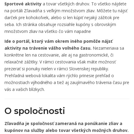
športové aktivity
a tovar všetkých druhov. To všetko nájdete
na portáli Zľavadňa s veľkým množstvom zliav. Môžete tu nájsť
darček pre kohokoľvek, alebo si len kúpiť nejaký zážitok pre
seba. Ich stránka obsahuje rozsiahle kupóny s obrovským
množstvom zliav na všetko čo vám napadne
Ide o portál, ktorý vám okrem iného pomôže nájsť
aktivity na trávenie vášho voľného času.
Nezameriava sa
konkrétne len na cestovanie, ale aj na gastronomické, či
relaxačné zážitky. V rámci cestovania však máte možnosť
prezerať si ponuky nielen v rámci Slovenskej republiky.
Prehľadná webová lokalita vám rýchlo prinesie prehľad o
možnostiach
výhodného
a tiež aj zaujímavého trávenia času pre
vás a vašich blízkych.
O spoločnosti
Zľavadňa je spoločnosť zameraná na ponúkanie zliav a
kupónov na služby alebo tovar všetkých možných druhov.