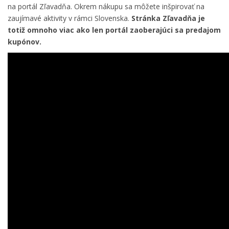
na portál Zľavadňa. Okrem nákupu sa môžete inšpirovať na
zaujímavé aktivity v rámci Slovenska.
Stránka Zľavadňa je
totiž omnoho viac ako len portál zaoberajúci sa predajom
kupónov.