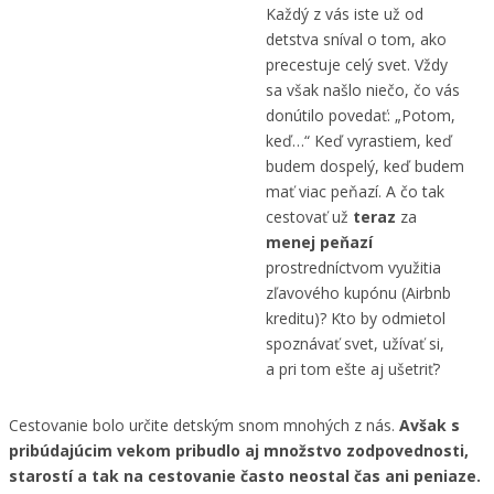
Každý z vás iste už od
detstva sníval o tom, ako
precestuje celý svet. Vždy
sa však našlo niečo, čo vás
donútilo povedať: „Potom,
keď…“ Keď vyrastiem, keď
budem dospelý, keď budem
mať viac peňazí. A čo tak
cestovať už
teraz
za
menej peňazí
prostredníctvom využitia
zľavového kupónu (Airbnb
kreditu)? Kto by odmietol
spoznávať svet, užívať si,
a pri tom ešte aj ušetriť?
Cestovanie bolo určite detským snom mnohých z nás.
Avšak s
pribúdajúcim vekom pribudlo aj množstvo zodpovednosti,
starostí a tak na cestovanie často neostal čas ani peniaze.