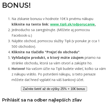
BONUS!
Na získanie bonusu v hodnote 10€ k prvému nákupu
kliknite na tento link:
www.tipli.sk/odporucanie
.
Jednoducho sa zaregistrujte. (Môžete aj pomocou
Facebook-u.)
Nájdite obchod, pomocou služby Tipli (v ponuke je cca 1
500 obchodov).
Kliknite na tlačidlo "Prejsť do obchodu"
.
Vyhľadajte produkt, o ktorý máte záujem
priamo na
stránke obchodu, ktorá sa vám otvorí a zakúpte ho.
Hotovo!
Na vašom účte na Tipli budete vidieť, koľko sa vám
z nákupu vrátilo. Po potvrdení nákupu, si tieto peniaze
môžete dať hneď vyplatiť na váš bankový účet.
Začnite šetriť až do výšky 25% + 10€ bonus
Prihlásiť sa na odber najlepších zľiav