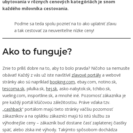
ubytovania v rôznych cenových kategóriách je snom
každého milovníka cestovania.
Poďme sa teda spolu pozrieť na to ako uplatniť zľavu
a tak cestovať za neuveriteľne nízke ceny!
Ako to funguje?
Znie to príliš dobre na to, aby to bolo pravda? Ničoho sa nemusíte
obávať! Každý z vás už iste navštívil
zľavové portály
a webové
stránky ako sú napríklad
booking.com
, ebay.com, notino.sk,
tescoma.sk
, pilulka.sk,
hej.sk
, asko-nabytok.sk, tchibo.sk,
vueling.com, insportline.sk, a mnohé iné. Pozornosť zákazníka je
pre každý portál kľúčovou záležitosťou. Práve vďaka tzv.
„
cashback
“ portálom majú tieto stránky väčšiu pozornosť
zákazníkov a na oplátku zákazníci majú tú istú službu za
výhodnejšie ceny – zákazník buď dostane časť zaplatenej čiastky
späť, alebo získa iné výhody. Takýmto spôsobom dochádza