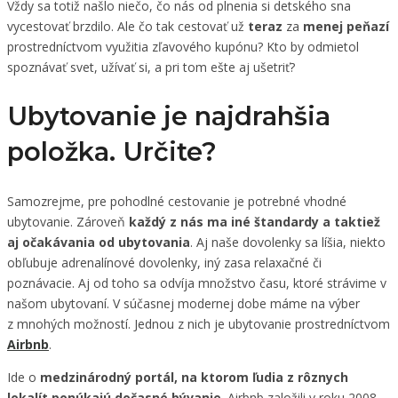
Vždy sa totiž našlo niečo, čo nás od plnenia si detského sna
vycestovať brzdilo. Ale čo tak cestovať už
teraz
za
menej peňazí
prostredníctvom využitia zľavového kupónu? Kto by odmietol
spoznávať svet, užívať si, a pri tom ešte aj ušetriť?
Ubytovanie je najdrahšia
položka. Určite?
Samozrejme, pre pohodlné cestovanie je potrebné vhodné
ubytovanie. Zároveň
každý z nás ma iné štandardy a taktiež
aj očakávania od ubytovania
. Aj naše dovolenky sa líšia, niekto
obľubuje adrenalínové dovolenky, iný zasa relaxačné či
poznávacie. Aj od toho sa odvíja množstvo času, ktoré strávime v
našom ubytovaní. V súčasnej modernej dobe máme na výber
z mnohých možností. Jednou z nich je ubytovanie prostredníctvom
Airbnb
.
Ide o
medzinárodný portál, na ktorom ľudia z rôznych
lokalít ponúkajú dočasné bývanie
. Airbnb založili v roku 2008