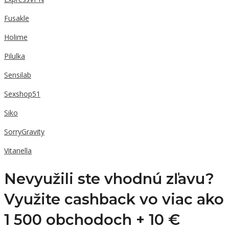
Fusakle
Holime
Pilulka
Sensilab
Sexshop51
Siko
SorryGravity
Vitanella
Nevyužili ste vhodnú zľavu?
Využite cashback vo viac ako
1 500 obchodoch +
10 €