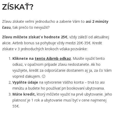
ZÍSKAŤ?
Zľavu získate veľmi jednoducho a zaberie Vám to
asi 2 minúty
času
, tak prečo to nevyužiť?
Zľavu môžete získať v hodnote 25€
, vždy záleží od aktuálnej
akcie. Airbnb bonus sa pohybuje vždy medzi 20€-35€. Kredit
získate v 3 jednoduchých krokoch vďaka pozvánke:
Kliknete na
tento Aibrnb odkaz
. Musíte využiť tento
odkaz, v opačnom prípade zľavu nedostanete. Ak ho
využijete, kredit za odporúčanie dostanem aj ja, za čo Vám
vopred ďakujem. 🙂
Vyplňte údaje
na vytvorenie Vášho konta – trvá to asi
minútu a budete ho používať pri bookovaní ubytovania.
Máte kredit,
ktorý môžete využiť na prvé ubytovanie. Jeho
platnosť je 1 rok a ubytovanie musí byť v cene najmenej
55€.