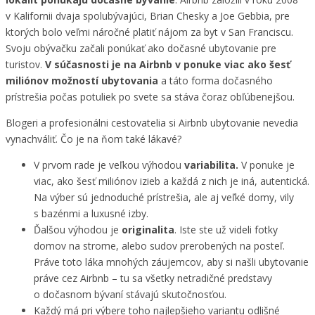
v Kalifornii dvaja spolubývajúci, Brian Chesky a Joe Gebbia, pre
ktorých bolo veľmi náročné platiť nájom za byt v San Franciscu.
Svoju obývačku začali ponúkať ako dočasné ubytovanie pre
turistov.
V súčasnosti je na Airbnb v ponuke viac ako šesť
miliónov možností ubytovania
a táto forma dočasného
prístrešia počas potuliek po svete sa stáva čoraz obľúbenejšou.
Blogeri a profesionálni cestovatelia si Airbnb ubytovanie nevedia
vynachváliť. Čo je na ňom také lákavé?
V prvom rade je veľkou výhodou
variabilita.
V ponuke je
viac, ako šesť miliónov izieb a každá z nich je iná, autentická.
Na výber sú jednoduché prístrešia, ale aj veľké domy, vily
s bazénmi a luxusné izby.
Ďalšou výhodou je
originalita
. Iste ste už videli fotky
domov na strome, alebo sudov prerobených na posteľ.
Práve toto láka mnohých záujemcov, aby si našli ubytovanie
práve cez Airbnb – tu sa všetky netradičné predstavy
o dočasnom bývaní stávajú skutočnosťou.
Každý má pri výbere toho najlepšieho variantu odlišné