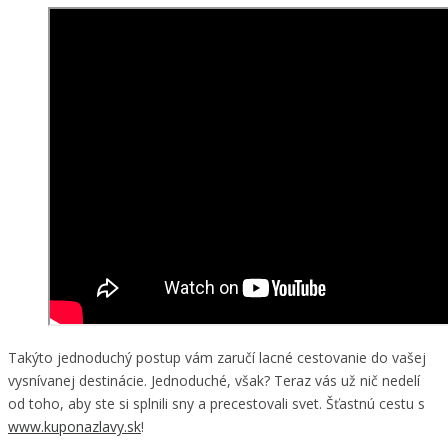
Takýto jednoduchý postup vám zaručí lacné cestovanie do vašej
vysnívanej destinácie. Jednoduché, však? Teraz vás už nič nedelí
od toho, aby ste si splnili sny a precestovali svet. Šťastnú cestu s
www.kuponazlavy.sk
!