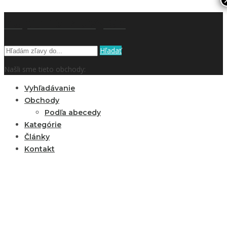
kupón a zľavy.sk
Hľadať
Našli sme tieto obchody:
Vyhľadávanie
Obchody
Podľa abecedy
Kategórie
Články
Kontakt