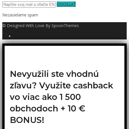
ODOSLAŤ
Nezasielame spam
© Designed With Love By SpoonThemes
Nevyužili ste vhodnú
zľavu? Využite cashback
vo viac ako 1 500
obchodoch +
10 €
BONUS!