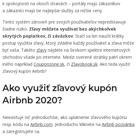
k spokojnosti na oboch stranách – portály majú zákazníkov
a zákazníci majú tie najlepšie služby za nižšie ceny.
Tento systém zároveň pre svojich používateľov nepredstavuje
žiadne riziko.
Zľavy môžete využívať bez akýchkoľvek
skrytých poplatkov, či záväzkov
. Stačí sa len naučiť krátky
postup využitia zľavy, ktorý zvládne každý používateľ a zľava môže
byť vaša. Takéto
zľavy
nájdete na širokom spektre internetových
obchodov všade po internete. Medzi overené stránky patrí okrem
iného napríklad
Couponzone.sk
, či
Zľavobook.sk
. Ako teda využiť
zľavový kupón Airbnb?
Ako využiť zľavový kupón
Airbnb 2020?
Neexistuje nič jednoduchšie, ako uplatnenie zľavového kupónu
resp. kódu na
Airbnb.com
. Jednoducho kliknete na
Airbnb pozvánka
a zaregistrujete sa.