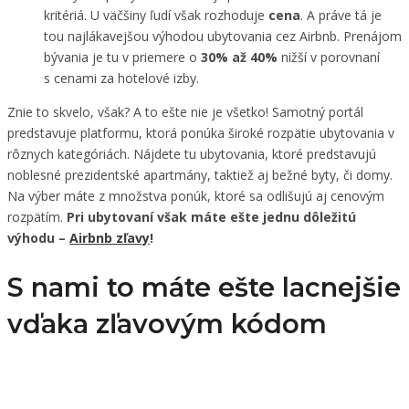
kritériá. U väčšiny ľudí však rozhoduje
cena
. A práve tá je
tou najlákavejšou výhodou ubytovania cez Airbnb. Prenájom
bývania je tu v priemere o
30% až 40%
nižší v porovnaní
s cenami za hotelové izby.
Znie to skvelo, však? A to ešte nie je všetko! Samotný portál
predstavuje platformu, ktorá ponúka široké rozpätie ubytovania v
rôznych kategóriách. Nájdete tu ubytovania, ktoré predstavujú
noblesné prezidentské apartmány, taktiež aj bežné byty, či domy.
Na výber máte z množstva ponúk, ktoré sa odlišujú aj cenovým
rozpätím.
Pri ubytovaní však máte ešte jednu dôležitú
výhodu –
Airbnb zľavy
!
S nami to máte ešte lacnejšie
vďaka zľavovým kódom