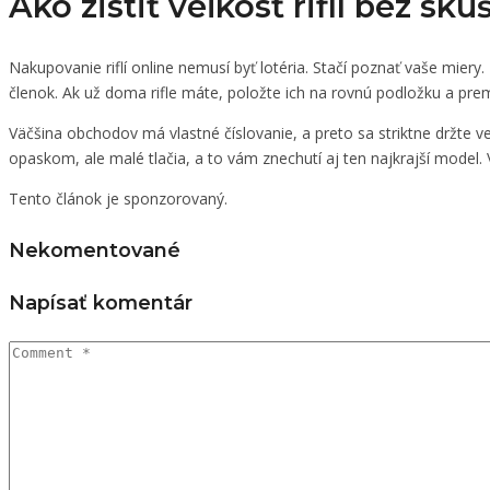
Ako zistiť veľkosť riflí bez sk
Nakupovanie riflí online nemusí byť lotéria. Stačí poznať vaše mier
členok. Ak už doma rifle máte, položte ich na rovnú podložku a prem
Väčšina obchodov má vlastné číslovanie, a preto sa striktne držte ve
opaskom, ale malé tlačia, a to vám znechutí aj ten najkrajší model. 
Tento článok je sponzorovaný.
Nekomentované
Napísať komentár