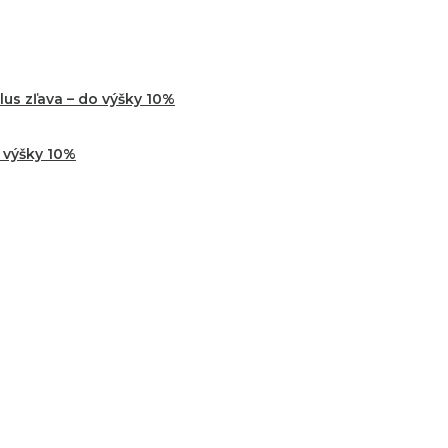
us zľava – do výšky 10%
o výšky 10%