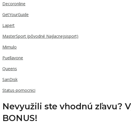
Decoronline
GetYourGuide
Lapert
MasterSport (pôvodné Najlacnejsisport)
Mimulo
Puellavone
Queens
SanDisk
Status-pomocnici
Nevyužili ste vhodnú zľavu? 
BONUS!