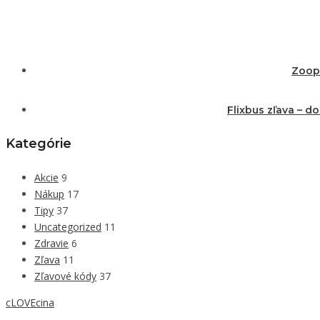
Zoopl
Flixbus zľava – d
Kategórie
Akcie
9
Nákup
17
Tipy
37
Uncategorized
11
Zdravie
6
Zľava
11
Zľavové kódy
37
cLOVEcina