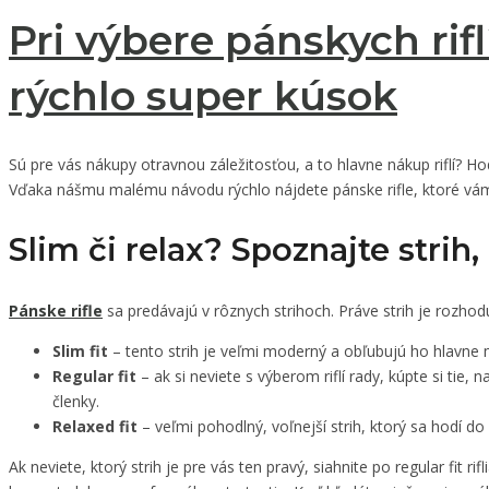
Pri výbere pánskych rifl
rýchlo super kúsok
Sú pre vás nákupy otravnou záležitosťou, a to hlavne nákup riflí? Ho
Vďaka nášmu malému návodu rýchlo nájdete pánske rifle, ktoré vám n
Slim či relax? Spoznajte strih
Pánske rifle
sa predávajú v rôznych strihoch. Práve strih je rozhodu
Slim fit
– tento strih je veľmi moderný a obľubujú ho hlavne m
Regular fit
– ak si neviete s výberom riflí rady, kúpte si tie, 
členky.
Relaxed fit
– veľmi pohodlný, voľnejší strih, ktorý sa hodí do
Ak neviete, ktorý strih je pre vás ten pravý, siahnite po regular fi