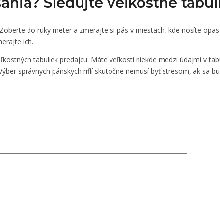
úšania? Sledujte veľkostné tabu
y. Zoberte do ruky meter a zmerajte si pás v miestach, kde nosíte opa
erajte ich.
ľkostných tabuliek predajcu. Máte veľkosti niekde medzi údajmi v tabuľ
Výber správnych pánskych riflí skutočne nemusí byť stresom, ak sa bud