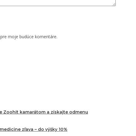
i pre moje budúce komentáre.
te Zoohit kamarátom a získajte odmenu
edicine zľava – do výšky 10%