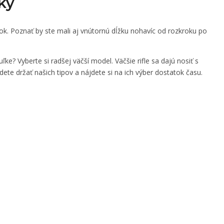
ľky
sok. Poznať by ste mali aj vnútornú dĺžku nohavíc od rozkroku po
ke? Vyberte si radšej väčší model. Väčšie rifle sa dajú nosiť s
ete držať našich tipov a nájdete si na ich výber dostatok času.