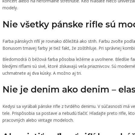
koncert alebo na neformálne stretnutie. Keď hľadáte niečo univerzá
modely.
Nie všetky pánske rifle sú mo
Farba pánskych riflí je rovnako dôležitá ako strih. Farbu zvoľte pod
Bonusom tmavej farby je tiež fakt, že zoštíhľuje. Pri správnej kombin
Bledomodrá či béžová farba pôsobia ležérne a uvoľnene. Bledšie farb
bledými rifľami sú sivé, ktoré získavajú veľa priaznivcov. Sú moderné,
uchmatnete aj dva kúsky. A možno aj tri.
Nie je denim ako denim – elas
Kedysi sa vyrábali pánske rifle z tvrdého denimu. V súčasnosti má v
tele. Prispôsobia sa postave a nebudú tlačiť. Hľadajte preto rifle, k
pracovných alebo vintage modeloch.