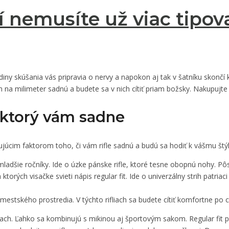
í nemusíte už viac tipov
diny skúšania vás pripravia o nervy a napokon aj tak v šatníku skončí 
a milimeter sadnú a budete sa v nich cítiť priam božsky. Nakupujte a
, ktorý vám sadne
júcim faktorom toho, či vám rifle sadnú a budú sa hodiť k vášmu štýlu.
ladšie ročníky. Ide o úzke pánske rifle, ktoré tesne obopnú nohy. Pô
na ktorých visačke svieti nápis regular fit. Ide o univerzálny strih patr
 mestského prostredia. V týchto rifliach sa budete cítiť komfortne po c
t rifliach. Ľahko sa kombinujú s mikinou aj športovým sakom. Regular f