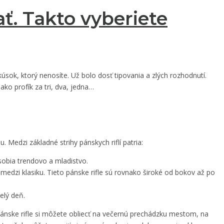
ať. Takto vyberiete
kúsok, ktorý nenosíte. Už bolo dosť tipovania a zlých rozhodnutí.
ko profík za tri, dva, jedna…
 Medzi základné strihy pánskych riflí patria:
sobia trendovo a mladistvo.
iaci medzi klasiku. Tieto pánske rifle sú rovnako široké od bokov až po
elý deň.
it pánske rifle si môžete obliecť na večernú prechádzku mestom, na