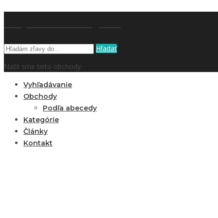
kupón a zľavy.sk
Hľadať
Našli sme tieto obchody:
Vyhľadávanie
Obchody
Podľa abecedy
Kategórie
Články
Kontakt