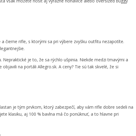
esta však môžete nosiť aj výrazné nohavice alebo oversized buggy
čierne rifle, s ktorými sa pri výbere zvyšku outfitu nezapotíte.
legantnejšie.
u. Nepraktické je to, že sa rýchlo ušpinia. Niekde medzi tmavými a
bjavili na portáli Allegro.sk. A ceny? Tie sú tak skvelé, že si
lastan je tým prvkom, ktorý zabezpečí, aby vám rifle dobre sedeli na
ujete klasiku, aj 100 % bavlna má čo ponúknuť, a to hlavne pri