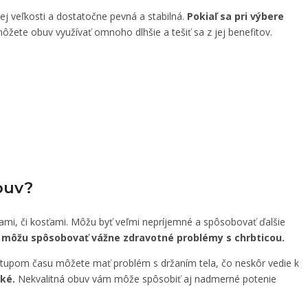
ej veľkosti a dostatočne pevná a stabilná.
Pokiaľ sa pri výbere
ôžete obuv využívať omnoho dlhšie a tešiť sa z jej benefitov.
buv?
mi, či kosťami. Môžu byť veľmi nepríjemné a spôsobovať ďalšie
í môžu spôsobovať vážne zdravotné problémy s chrbticou.
upom času môžete mať problém s držaním tela, čo neskôr vedie k
ké.
Nekvalitná obuv vám môže spôsobiť aj nadmerné potenie