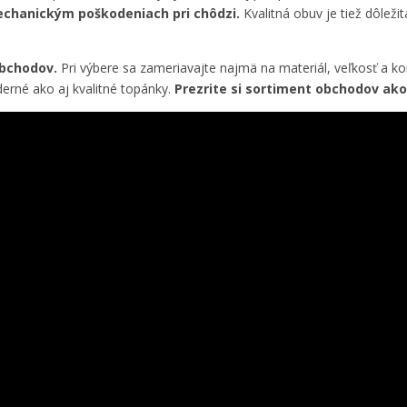
mechanickým poškodeniach pri chôdzi.
Kvalitná obuv je tiež dôlež
obchodov.
Pri výbere sa zameriavajte najmä na materiál, veľkosť a k
rné ako aj kvalitné topánky.
Prezrite si sortiment obchodov ak