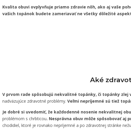
Kvalita obuvi ovplyvňuje priamo zdravie nôh, ako aj vaše poho
vašich topánok budete zameriavať ne všetky dôležité aspe
Aké zdravo
V prvom rade spôsobujú nekvalitné topánky, či topánky zlej 
nadväzujúce zdravotné problémy.
Veľmi nepríjemné sú tiež top
Je dobré si uvedomiť, že každodenné nosenie nekvalitnej o
problémom s chrbticou
. Nesprávna obuv môže spôsobovať aj pr
chodidiel, ktoré je rovnako nepríjemné a po zdravotnej stránke neži