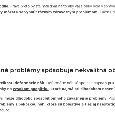
dlie.
Práve preto by ste mali dbať na to aby vaša obuv bola v správn
kty môžete sa vyhnúť rôznym zdravotným problémom.
Taktiež m
tné problémy spôsobuje nekvalitná o
veľkosti deformácie nôh.
Deformácie nôh sú spojené najmä s prsta
ánky na
vysokom podpätku
, ktoré najmä pri dlhodobom nosen
buvi môže dlhodobo spôsobiť omnoho závažnejšie problémy.
Post
oblémy s pokožkou nôh, ktoré sú bolestivé a tiež aj neestetic
aduce.