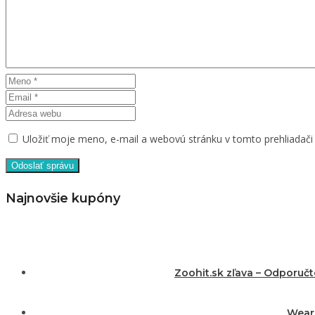
Uložiť moje meno, e-mail a webovú stránku v tomto prehliadač
Najnovšie kupóny
Zoohit.sk zľava – Odporuč
Wearm