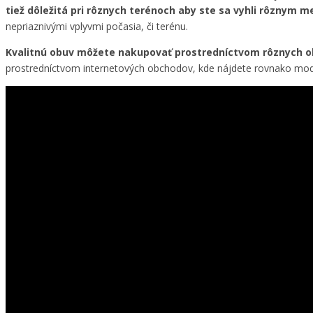
tiež dôležitá pri rôznych terénoch aby ste sa vyhli rôznym 
nepriaznivými vplyvmi počasia, či terénu.
Kvalitnú obuv môžete nakupovať prostredníctvom rôznych 
prostredníctvom internetových obchodov, kde nájdete rovnako mode