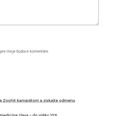
i pre moje budúce komentáre.
te Zoohit kamarátom a získajte odmenu
edicine zľava – do výšky 10%