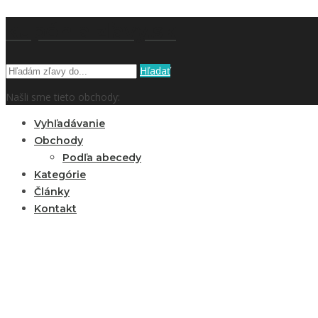
kupón a zľavy.sk
Hľadať
Našli sme tieto obchody:
Vyhľadávanie
Obchody
Podľa abecedy
Kategórie
Články
Kontakt