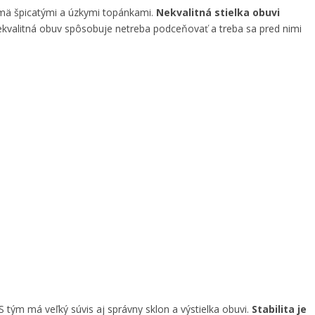
mä špicatými a úzkymi topánkami.
Nekvalitná stielka obuvi
kvalitná obuv spôsobuje netreba podceňovať a treba sa pred nimi
 S tým má veľký súvis aj správny sklon a výstielka obuvi.
Stabilita je