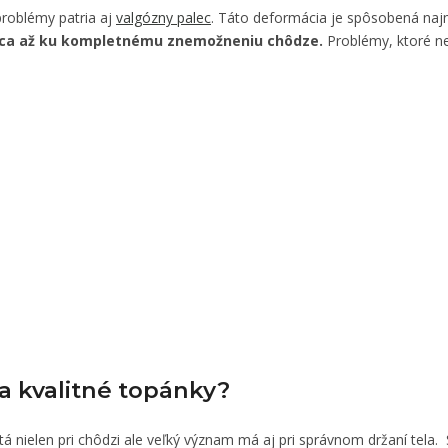
problémy patria aj
valgózny palec
. Táto deformácia je spôsobená naj
onca až ku kompletnému znemožneniu chôdze.
Problémy, ktoré ne
a kvalitné topánky?
itá nielen pri chôdzi ale veľký význam má aj pri správnom držaní tela.