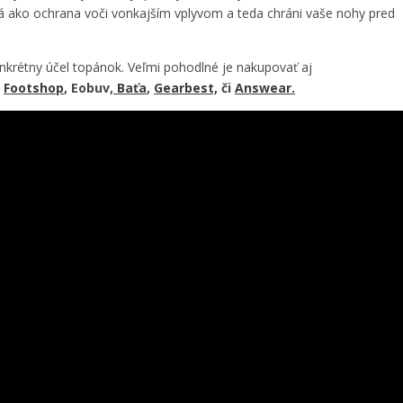
itá ako ochrana voči vonkajším vplyvom a teda chráni vaše nohy pred
onkrétny účel topánok. Veľmi pohodlné je nakupovať aj
o
Footshop
, Eobuv,
Baťa
,
Gearbest,
či
Answear.