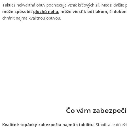
Taktiež nekvalitná obuv podniecuje vznik kŕčových žíl. Medzi ďalšie 
môže spôsobiť
plochú nohu
, môže viesť k odtlakom, či dok
chrániť najmä kvalitnou obuvou.
Čo vám zabezpeči
Kvalitné topánky zabezpečia najmä stabilitu.
Stabilita je dôlež