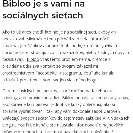
Bibloo je s vami na
sociálnych sieťach
Ako to už dnes chodí, kto nie je na sociálnej sieti, akoby ani
neexistoval. Minimálne teda prichádza o veľa informácií,
zaujímavých článkov a ponúk. A obchody, ktoré nevyužívajú
sociálne siete, strácajú svojich zákazníkov, alebo žiadnych nových
nezískavajú.
Bibloo
však tento problém nemá, pretože si
pravidelne udržiava kontakt so svojimi zákazníkmi
prostredníctvom
Facebooku
,
Instagramu
, YouTube kanálu
a taktiež prostredníctvom svojho vlastného blogu.
Okrem klasických príspevkov, ktoré možno na facebooku
a instagrame pravidelne vidieť, Bibloo prináša aj cenné rady a tipy,
ako správne kombinovať jednotlivé kúsky oblečenia, ako si
správne vybrať tovar – tak, aby vám dokonale sadol. Zároveň
uvádzajú svojich zákazníkov do tajomstiev zákulisia
VIP
. Vďaka ich
blogu a YouTube kanálu ste neustále informovaní o najnovších
módnych trendoch,
o tzv. must have kúskoch
oblečenia, či