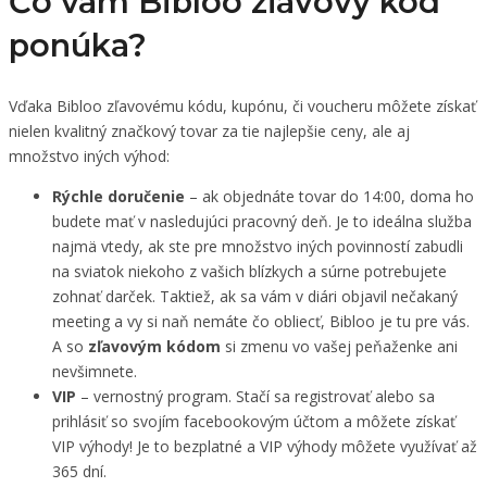
Čo vám Bibloo zľavový kód
ponúka?
Vďaka Bibloo zľavovému kódu, kupónu, či voucheru môžete získať
nielen kvalitný značkový tovar za tie najlepšie ceny, ale aj
množstvo iných výhod:
Rýchle doručenie
– ak objednáte tovar do 14:00, doma ho
budete mať v nasledujúci pracovný deň. Je to ideálna služba
najmä vtedy, ak ste pre množstvo iných povinností zabudli
na sviatok niekoho z vašich blízkych a súrne potrebujete
zohnať darček. Taktiež, ak sa vám v diári objavil nečakaný
meeting a vy si naň nemáte čo obliecť, Bibloo je tu pre vás.
A so
zľavovým kódom
si zmenu vo vašej peňaženke ani
nevšimnete.
VIP
– vernostný program. Stačí sa registrovať alebo sa
prihlásiť so svojím facebookovým účtom a môžete získať
VIP výhody! Je to bezplatné a VIP výhody môžete využívať až
365 dní.