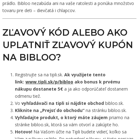
prádlo. Bibloo nezabúda ani na vaše ratolesti a ponúka množstvo
tovaru pre deti – dievčatá i chlapcov.
ZĽAVOVÝ KÓD ALEBO AKO
UPLATNIŤ ZĽAVOVÝ KUPÓN
NA BIBLOO?
Registrujte sa na tipli.sk.
Ak využijete tento
link:
www.tipli.sk/p/bibloo
ako bonus k prvému
nákupu dostanete 5€
a ja ako odporúčateľ dostanem
odmenu tiež.
Vo
vyhľadávači na tipli si nájdite obchod
bibloo.sk.
Kliknite na „Prejsť do obchodu“
na stránku bibloo.sk.
Vyhľadajte produkt, o ktorý máte záujem
priamo na
stránke bibloo.sk, ktorá sa vám otvorí a zakúpte ho.
Hotovo!
Na Vašom účte na Tipli budete vidieť, koľko sa
Vám z nákupu vrátilo. Po potvrdení nákupu, si tieto peniaze