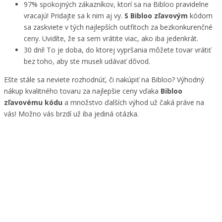
97% spokojných zákazníkov, ktorí sa na Bibloo pravidelne
vracajú! Pridajte sa k nim aj vy.
S Bibloo zľavovým
kódom
sa zaskviete v tých najlepších outfitoch za bezkonkurenčné
ceny. Uvidíte, že sa sem vrátite viac, ako iba jedenkrát.
30 dní! To je doba, do ktorej vypršania môžete tovar vrátiť
bez toho, aby ste museli udávať dôvod.
Ešte stále sa neviete rozhodnúť, či nakúpiť na Bibloo? Výhodný
nákup kvalitného tovaru za najlepšie ceny vďaka
Bibloo
zľavovému kódu
a množstvo ďalších výhod už čaká práve na
vás! Možno vás brzdí už iba jediná otázka.