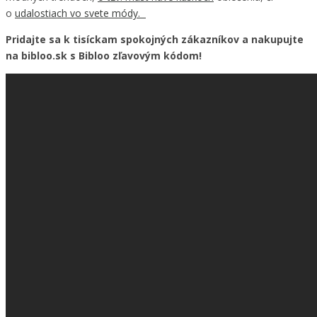
o
udalostiach vo svete módy.
Pridajte sa k tisíckam spokojných zákazníkov a nakupujte
na bibloo.sk s Bibloo zľavovým kódom!