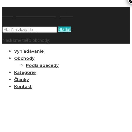
kupón a zľavy.sk
Hľadať
Našli sme tieto obchody:
Vyhľadávanie
Obchody
Podľa abecedy
Kategórie
Články
Kontakt