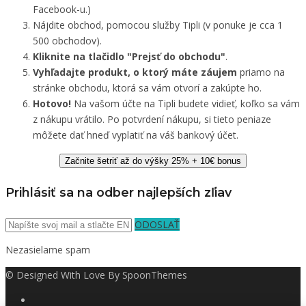
Facebook-u.)
Nájdite obchod, pomocou služby Tipli (v ponuke je cca 1
500 obchodov).
Kliknite na tlačidlo "Prejsť do obchodu"
.
Vyhľadajte produkt, o ktorý máte záujem
priamo na
stránke obchodu, ktorá sa vám otvorí a zakúpte ho.
Hotovo!
Na vašom účte na Tipli budete vidieť, koľko sa vám
z nákupu vrátilo. Po potvrdení nákupu, si tieto peniaze
môžete dať hneď vyplatiť na váš bankový účet.
Začnite šetriť až do výšky 25% + 10€ bonus
Prihlásiť sa na odber najlepších zľiav
ODOSLAŤ
Nezasielame spam
© Designed With Love By SpoonThemes