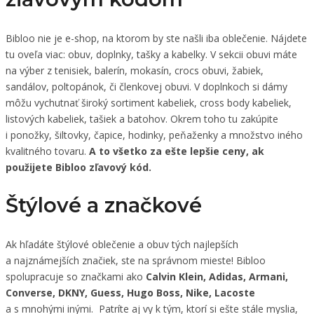
Bibloo nie je e-shop, na ktorom by ste našli iba oblečenie. Nájdete
tu oveľa viac: obuv, doplnky, tašky a kabelky. V sekcii obuvi máte
na výber z tenisiek, balerín, mokasín, crocs obuvi, žabiek,
sandálov, poltopánok, či členkovej obuvi. V doplnkoch si dámy
môžu vychutnať široký sortiment kabeliek, cross body kabeliek,
listových kabeliek, tašiek a batohov. Okrem toho tu zakúpite
i ponožky, šiltovky, čapice, hodinky, peňaženky a množstvo iného
kvalitného tovaru.
A to všetko za ešte lepšie ceny, ak
použijete Bibloo zľavový kód.
Štýlové a značkové
Ak hľadáte štýlové oblečenie a obuv tých najlepších
a najznámejších značiek, ste na správnom mieste! Bibloo
spolupracuje so značkami ako
Calvin Klein, Adidas, Armani,
Converse, DKNY, Guess, Hugo Boss, Nike, Lacoste
a s mnohými inými. Patríte aj vy k tým, ktorí si ešte stále myslia,