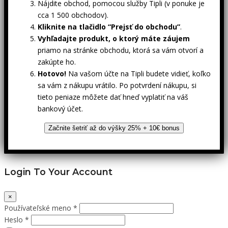
Nájdite obchod, pomocou služby Tipli (v ponuke je
cca 1 500 obchodov).
Kliknite na tlačidlo “Prejsť do obchodu”
.
Vyhľadajte produkt, o ktorý máte záujem
priamo na stránke obchodu, ktorá sa vám otvorí a
zakúpte ho.
Hotovo!
Na vašom účte na Tipli budete vidieť, koľko
sa vám z nákupu vrátilo. Po potvrdení nákupu, si
tieto peniaze môžete dať hneď vyplatiť na váš
bankový účet.
Začnite šetriť až do výšky 25% + 10€ bonus
Login To Your Account
×
Používateľské meno *
Heslo *