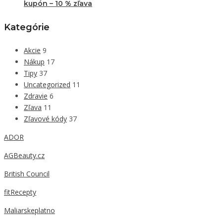
kupón – 10 % zľava
Kategórie
Akcie
9
Nákup
17
Tipy
37
Uncategorized
11
Zdravie
6
Zľava
11
Zľavové kódy
37
ADOR
AGBeauty.cz
British Council
fitRecepty
Maliarskeplatno