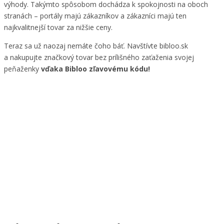
výhody. Takýmto spôsobom dochádza k spokojnosti na oboch
stranách – portály majú zákazníkov a zákazníci majú ten
najkvalitnejší tovar za nižšie ceny.
Teraz sa už naozaj nemáte čoho báť. Navštívte bibloo.sk
a nakupujte značkový tovar bez prílišného zaťaženia svojej
peňaženky
vďaka Bibloo zľavovému kódu!