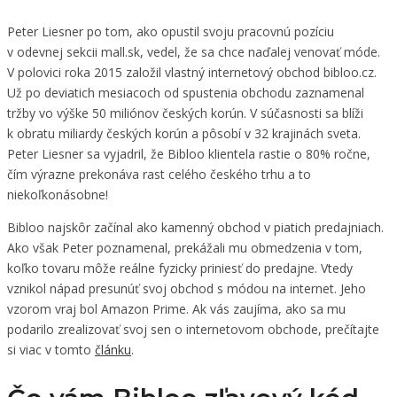
Peter Liesner po tom, ako opustil svoju pracovnú pozíciu
v odevnej sekcii mall.sk, vedel, že sa chce naďalej venovať móde.
V polovici roka 2015 založil vlastný internetový obchod bibloo.cz.
Už po deviatich mesiacoch od spustenia obchodu zaznamenal
tržby vo výške 50 miliónov českých korún. V súčasnosti sa blíži
k obratu miliardy českých korún a pôsobí v 32 krajinách sveta.
Peter Liesner sa vyjadril, že Bibloo klientela rastie o 80% ročne,
čím výrazne prekonáva rast celého českého trhu a to
niekoľkonásobne!
Bibloo najskôr začínal ako kamenný obchod v piatich predajniach.
Ako však Peter poznamenal, prekážali mu obmedzenia v tom,
koľko tovaru môže reálne fyzicky priniesť do predajne. Vtedy
vznikol nápad presunúť svoj obchod s módou na internet. Jeho
vzorom vraj bol Amazon Prime. Ak vás zaujíma, ako sa mu
podarilo zrealizovať svoj sen o internetovom obchode, prečítajte
si viac v tomto
článku
.