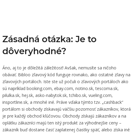
Zásadná otázka: Je to
dôveryhodné?
Áno, aj to je dôležitá záležitosť! Avšak, nemusíte sa ničoho
obávať. Bibloo zľavový kód funguje rovnako, ako ostatné zľavy na
zľavových portáloch. Iste ste už počuli o zľavových portáloch ako
sú napríklad booking.com, ebay.com, notino.sk, tescoma.sk,
pilulka.sk, hej.sk, asko-nabytok.sk, tchibo.sk, vueling.com,
insportline.sk, a mnohé iné. Práve vďaka týmto tzv. „cashback“
portálom si obchody získavajú väčšiu pozornosť zákazníkov, ktorá
je pre každý obchod kľúčovou. Obchody získajú zákazníkov a na
oplátku zákazníci majú ten istý produkt za výhodnejšie ceny –
zákazník buď dostane časť zaplatenej čiastky späť, alebo získa iné