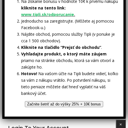
Na získanie bonusu v hodnote 10€ k prvému nákupu
kliknite na tento link:
www.tipli.sk/odporucanie
.
Jednoducho sa zaregistrujte. (Môžete aj pomocou
Facebook-u.)
Nájdite obchod, pomocou služby Tipli (v ponuke je
cca 1 500 obchodov).
Kliknite na tlačidlo “Prejsť do obchodu”
.
Vyhľadajte produkt, o ktorý máte záujem
priamo na stránke obchodu, ktorá sa vám otvorí a
zakúpte ho.
Hotovo!
Na vašom účte na Tipli budete vidieť, koľko
sa vám z nákupu vrátilo. Po potvrdení nákupu, si
tieto peniaze môžete dať hneď vyplatiť na váš
bankový účet.
Začnite šetriť až do výšky 25% + 10€ bonus
×
Login To Your Account