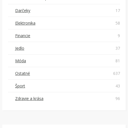
Darčeky
17
Elektronika
58
Financie
9
Jedlo
37
Móda
81
Ostatné
637
Šport
43
Zdravie a krása
96