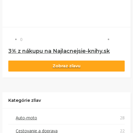
0
3% z nákupu na Najlacnejsie-knihy.sk
Zobraz zľavu
Kategórie zľiav
Auto-moto
28
Cestovanie a doprava
22