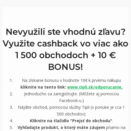
Nevyužili ste vhodnú zľavu?
Využite cashback vo viac ako
1 500 obchodoch +
10 €
BONUS!
Na získanie bonusu v hodnote 10€ k prvému nákupu
kliknite na tento link:
www.tipli.sk/odporucanie
.
Jednoducho sa zaregistrujte. (Môžete aj pomocou
Facebook-u.)
Nájdite obchod, pomocou služby Tipli (v ponuke je cca 1
500 obchodov).
Kliknite na tlačidlo "Prejsť do obchodu"
.
Vyhľadajte produkt, o ktorý máte záujem
priamo na