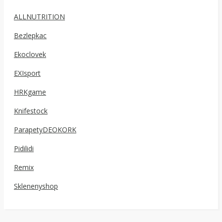
ALLNUTRITION
Bezlepkac
Ekoclovek
EXIsport
HRKgame
Knifestock
ParapetyDEOKORK
Pidilidi
Remix
Sklenenyshop