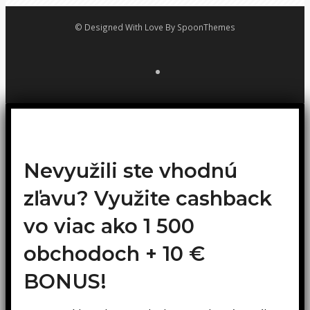
© Designed With Love By SpoonThemes
Nevyužili ste vhodnú
zľavu? Využite cashback
vo viac ako 1 500
obchodoch +
10 €
BONUS!